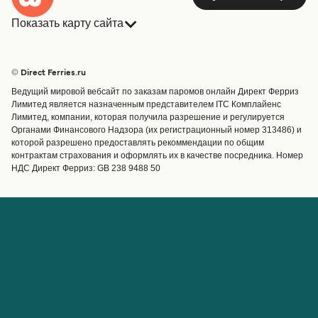
Показать карту сайта
Паромы
Бронирования
Страны
Размещение
© Direct Ferries.ru
Обслуживание клиентов
Паромы
Ведущий мировой вебсайт по заказам паромов онлайн Директ Ферриз
Операторы
Грузоперевозки
Лимитед является назначенным представителем ITC Комплайенс
Лимитед, компании, которая получила разрешение и регулируется
Маршруты и порты
Органами Финансового Надзора (их регистрационный номер 313486) и
Special Offers
которой разрешено предоставлять рекоммендации по общим
Предлагает
контрактам страхования и оформлять их в качестве посредника. Номер
НДС Директ Ферриз: GB 238 9488 50
Паромные билеты
Счёт
Помощь и поддержка
Управление бронированием
Справка
Подтверждение
бронирования
О Direct Ferries
Работайте с нами
Международные сайты
Паромы для турагентов с