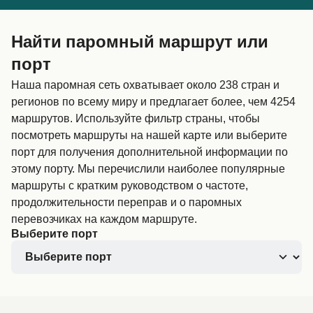
Canada
België (NL)
Найти паромный маршрут или
Ελλάδα
Belgique (FR)
порт
Polska
Deutschland
Наша паромная сеть охватывает около 238 стран и
Schweiz (DE)
Norge
регионов по всему миру и предлагает более, чем 4254
маршрутов. Используйте фильтр страны, чтобы
Україна
Indonesia
посмотреть маршруты на нашей карте или выберите
порт для получения дополнительной информации по
المغرب
Maroc (FR)
этому порту. Мы перечислили наиболее популярные
маршруты с кратким руководством о частоте,
продолжительности переправ и о паромных
перевозчиках на каждом маршруте.
Выберите порт