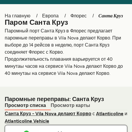
Canada
België (NL)
Санта Круз
На главную
Европа
Флорес
Ελλάδα
Belgique (FR)
Паром Санта Круз
Polska
Deutschland
Паромный порт Санта Круз в Флорес предлагает
паромные переправы в Vila Nova делают Корво. При
Schweiz (DE)
Norge
выборе до 14 рейсов в неделю, порт Санта Круз
соединяет Флорес с Корво.
Україна
Indonesia
Продолжительность плавания варьируется от 40
المغرب
Maroc (FR)
минутаы часов на сервисе Vila Nova делают Корво до
40 минутаы на сервисе Vila Nova делают Корво.
Паромные переправы: Санта Круз
Просмотр списка
Просмотр карты
с
и
Санта Круз - Vila Nova делают Корво
Atlanticoline
Atlanticoline Vehicle