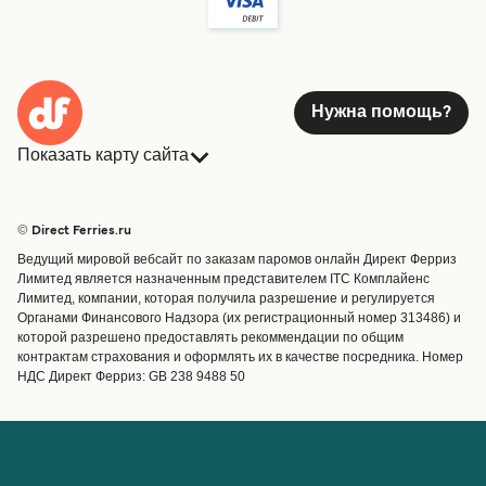
Нужна помощь?
Показать карту сайта
Паромы
Бронирования
Страны
Размещение
© Direct Ferries.ru
Обслуживание клиентов
Паромы
Ведущий мировой вебсайт по заказам паромов онлайн Директ Ферриз
Операторы
Грузоперевозки
Лимитед является назначенным представителем ITC Комплайенс
Лимитед, компании, которая получила разрешение и регулируется
Маршруты и порты
Органами Финансового Надзора (их регистрационный номер 313486) и
Special Offers
которой разрешено предоставлять рекоммендации по общим
Предлагает
контрактам страхования и оформлять их в качестве посредника. Номер
НДС Директ Ферриз: GB 238 9488 50
Паромные билеты
Счёт
Помощь и поддержка
Управление бронированием
Справка