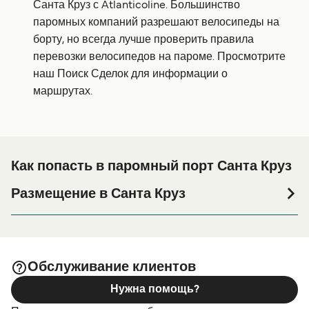
Санта Круз с Atlanticoline. Большинство
паромных компаний разрешают велосипеды на
борту, но всегда лучше проверить правила
перевозки велосипедов на пароме. Просмотрите
наш Поиск Сделок для информации о
маршрутах.
Как попасть в паромный порт Санта Круз
Размещение в Санта Круз
Если вы планируете провести ночь в порту Санта Круз
или его окрестностях перед или после вашей поездки,
или если вы ищете вариант проживания на весь
период поездки, пожалуйста, зайдите на нашу
Обслуживание клиентов
страницу
, где вы найдете
Размещение в Санта Круз
Нужна помощь?
самый широкий выбор и самые выгодные цены.