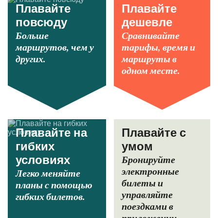
Плавайте
Плавайте
повсюду
дешевле
Больше
Сравнивайте
маршрутов, чем у
тарифы, время и
других.
маршруты в
одном месте.
Плавайте на
Плавайте с
гибких
умом
Бронируйте
условиях
электронные
Легко меняйте
билеты и
планы с помощью
управляйте
гибких билетов.
поездками в