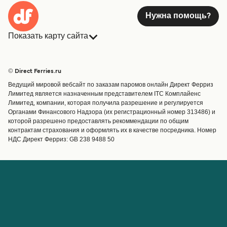
Нужна помощь?
Показать карту сайта
Паромы
Бронирования
Страны
Размещение
© Direct Ferries.ru
Обслуживание клиентов
Паромы
Ведущий мировой вебсайт по заказам паромов онлайн Директ Ферриз
Операторы
Грузоперевозки
Лимитед является назначенным представителем ITC Комплайенс
Лимитед, компании, которая получила разрешение и регулируется
Маршруты и порты
Органами Финансового Надзора (их регистрационный номер 313486) и
Special Offers
которой разрешено предоставлять рекоммендации по общим
Предлагает
контрактам страхования и оформлять их в качестве посредника. Номер
НДС Директ Ферриз: GB 238 9488 50
Паромные билеты
Счёт
Помощь и поддержка
Управление бронированием
Справка
Подтверждение
бронирования