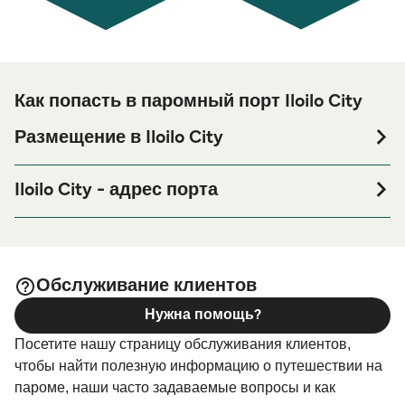
Как попасть в паромный порт Iloilo City
Размещение в Iloilo City
Если вы планируете провести ночь в порту Iloilo City
или его окрестностях перед или после вашей поездки,
Iloilo City - адрес порта
или если вы ищете вариант проживания на весь
PPA Terminal Building, Fort San Pedro Drive, Iloilo City
период поездки, пожалуйста, зайдите на нашу
Proper, Iloilo City, 5000 Iloilo, Philippines
страницу
, где вы найдете
Размещение в Iloilo City
самый широкий выбор и самые выгодные цены.
Обслуживание клиентов
Нужна помощь?
Посетите нашу страницу обслуживания клиентов,
чтобы найти полезную информацию о путешествии на
пароме, наши часто задаваемые вопросы и как