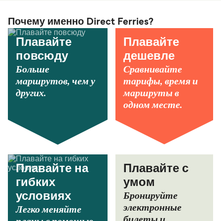
Почему именно Direct Ferries?
Плавайте
Плавайте
повсюду
дешевле
Больше
Сравнивайте
маршрутов, чем у
тарифы, время и
других.
маршруты в
одном месте.
Плавайте на
Плавайте с
гибких
умом
Бронируйте
условиях
электронные
Легко меняйте
билеты и