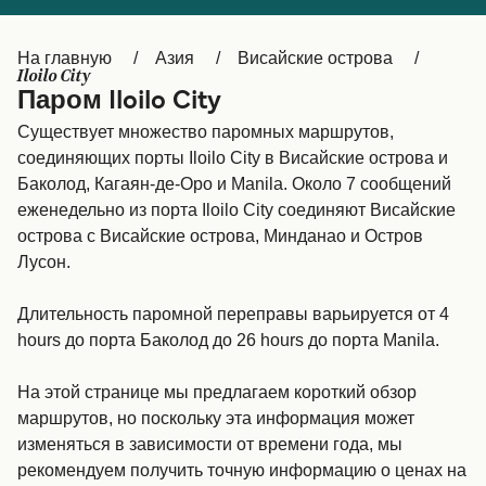
Canada
België (NL)
На главную
Азия
Висайские острова
Ελλάδα
Belgique (FR)
Iloilo City
Паром Iloilo City
Polska
Deutschland
Существует множество паромных маршрутов,
Schweiz (DE)
Norge
соединяющих порты Iloilo City в Висайские острова и
Баколод, Кагаян-де-Оро и Manila. Около 7 сообщений
Україна
Indonesia
еженедельно из порта Iloilo City соединяют Висайские
острова с Висайские острова, Минданао и Остров
المغرب
Maroc (FR)
Лусон.
Длительность паромной переправы варьируется от 4
hours до порта Баколод до 26 hours до порта Manila.
На этой странице мы предлагаем короткий обзор
маршрутов, но поскольку эта информация может
изменяться в зависимости от времени года, мы
рекомендуем получить точную информацию о ценах на