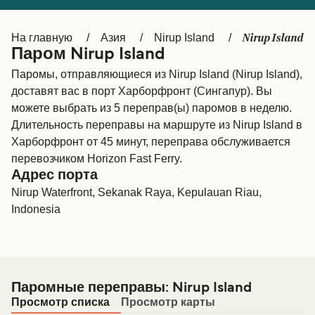
Canada
België (NL)
Nirup Island
На главную
Азия
Nirup Island
Ελλάδα
Belgique (FR)
Паром Nirup Island
Polska
Deutschland
Паромы, отправляющиеся из Nirup Island (Nirup Island),
доставят вас в порт Харборфронт (Сингапур). Вы
Schweiz (DE)
Norge
можете выбрать из 5 переправ(ы) паромов в неделю.
Длительность переправы на маршруте из Nirup Island в
Україна
Indonesia
Харборфронт от 45 минут, переправа обслуживается
المغرب
Maroc (FR)
перевозчиком Horizon Fast Ferry.
Адрес порта
Nirup Waterfront, Sekanak Raya, Kepulauan Riau,
Indonesia
Паромные переправы: Nirup Island
Просмотр списка
Просмотр карты