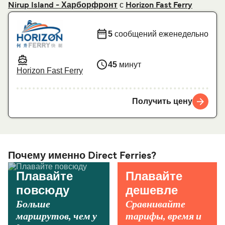
с
Nirup Island - Харборфронт
Horizon Fast Ferry
5
сообщений еженедельно
45
минут
Horizon Fast Ferry
Получить цену
Почему именно Direct Ferries?
Плавайте
Плавайте
повсюду
дешевле
Больше
Сравнивайте
маршрутов, чем у
тарифы, время и