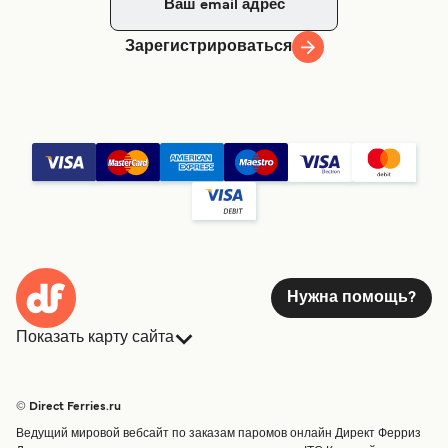
Зарегистрироваться
Нужна помощь?
Показать карту сайта
Паромы
Бронирования
Страны
Размещение
© Direct Ferries.ru
Обслуживание клиентов
Паромы
Ведущий мировой вебсайт по заказам паромов онлайн Директ Ферриз
Операторы
Грузоперевозки