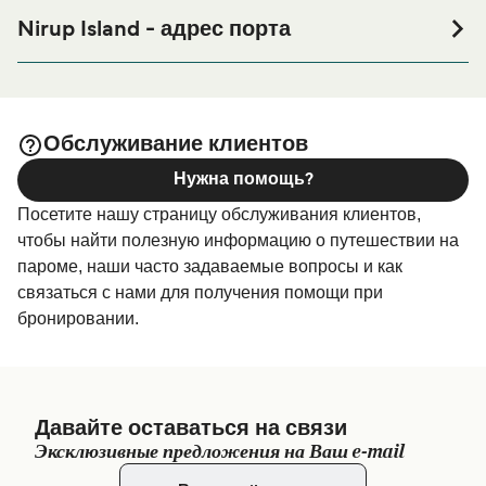
или его окрестностях перед или после вашей поездки,
Nirup Island - адрес порта
или если вы ищете вариант проживания на весь
Nirup Waterfront, Sekanak Raya, Kepulauan Riau,
период поездки, пожалуйста, зайдите на нашу
Indonesia
страницу
, где вы найдете
Размещение в Nirup Island
самый широкий выбор и самые выгодные цены.
Обслуживание клиентов
Нужна помощь?
Посетите нашу страницу обслуживания клиентов,
чтобы найти полезную информацию о путешествии на
пароме, наши часто задаваемые вопросы и как
связаться с нами для получения помощи при
бронировании.
Давайте оставаться на связи
Эксклюзивные предложения на Ваш e-mail