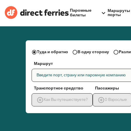
Паромные
Маршруты 
порты
билеты
Туда и обратно
В одну сторону
Разли
Маршрут
Введите порт, страну или паромную компанию
Транспортное средство
Пассажиры
Как Вы путешествуете?
0
Взрослые