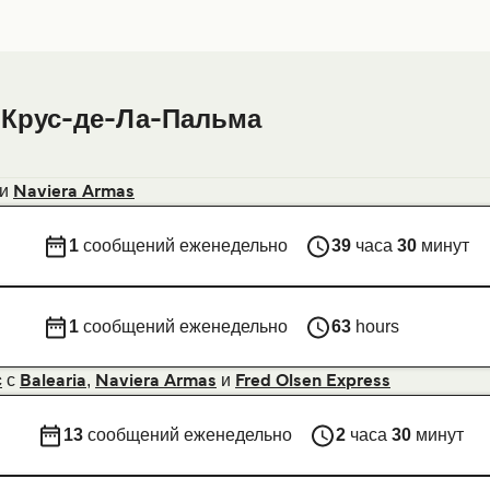
-Крус-де-Ла-Пальма
и
Naviera Armas
1
сообщений еженедельно
39
часа
30
минут
1
сообщений еженедельно
63
hours
с
,
и
с
Balearia
Naviera Armas
Fred Olsen Express
13
сообщений еженедельно
2
часа
30
минут