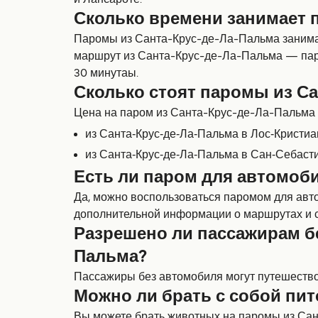
и Лансароте.
Сколько времени занимает 
Паромы из Санта-Крус-де-Ла-Пальма занимают
маршрут из Санта-Крус-де-Ла-Пальма — паро
30 минутаы.
Сколько стоят паромы из С
Цена на паром из Санта-Крус-де-Ла-Пальма за
из Санта-Крус-де-Ла-Пальма в Лос-Кристиа
из Санта-Крус-де-Ла-Пальма в Сан-Себаст
Есть ли паром для автомоб
Да, можно воспользоваться паромом для авто
дополнительной информации о маршрутах и 
Разрешено ли пассажирам б
Пальма?
Пассажиры без автомобиля могут путешествов
Можно ли брать с собой пи
Вы можете брать животных на паромы из Сан