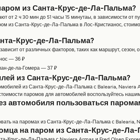
паром из Санта-Крус-де-Ла-Пальма?
 от 2 ч 30 мин до 51 часы 15 минутаы, в зависимости от 
м из Санта-Крус-де-Ла-Пальма в Лос-Кристианос, стоимос
анта-Крус-де-Ла-Пальма?
висит от различных факторов, таких как маршрут, сезон, о
нос — 36 ₽
иан-де-ла-Гомера — 37 ₽
илей из Санта-Крус-де-Ла-Пальма?
мобилей из Санта-Крус-де-Ла-Пальма с Balearia, Naviera A
стоимости паромов для автомобилей воспользуйтесь нашим
ез автомобиля пользоваться паромам
ать на паромах из Санта-Крус-де-Ла-Пальма с Balearia, Na
томца на паром из Санта-Крус-де-Ла
та-Крус-де-Ла-Пальма с Naviera Armas и Fred Olsen Expr