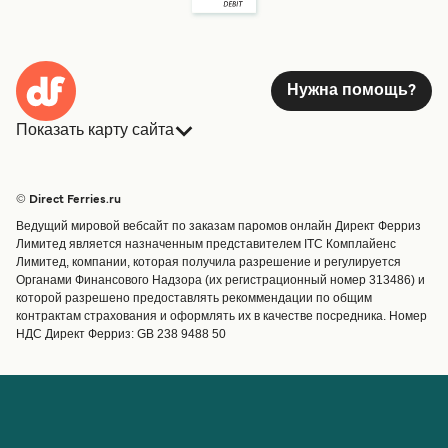
Нужна помощь?
Показать карту сайта
Паромы
Бронирования
Страны
Размещение
© Direct Ferries.ru
Обслуживание клиентов
Паромы
Ведущий мировой вебсайт по заказам паромов онлайн Директ Ферриз
Операторы
Грузоперевозки
Лимитед является назначенным представителем ITC Комплайенс
Лимитед, компании, которая получила разрешение и регулируется
Маршруты и порты
Органами Финансового Надзора (их регистрационный номер 313486) и
Special Offers
которой разрешено предоставлять рекоммендации по общим
Предлагает
контрактам страхования и оформлять их в качестве посредника. Номер
НДС Директ Ферриз: GB 238 9488 50
Паромные билеты
Счёт
Помощь и поддержка
Управление бронированием
Справка
Подтверждение