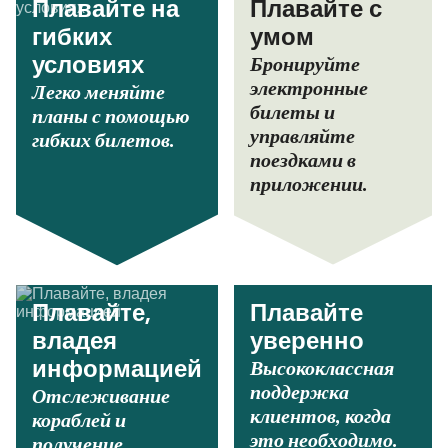
Плавайте на
Плавайте с
гибких
умом
Бронируйте
условиях
электронные
Легко меняйте
билеты и
планы с помощью
управляйте
гибких билетов.
поездками в
приложении.
Плавайте,
Плавайте
владея
уверенно
Высококлассная
информацией
поддержка
Отслеживание
клиентов, когда
кораблей и
это необходимо.
получение