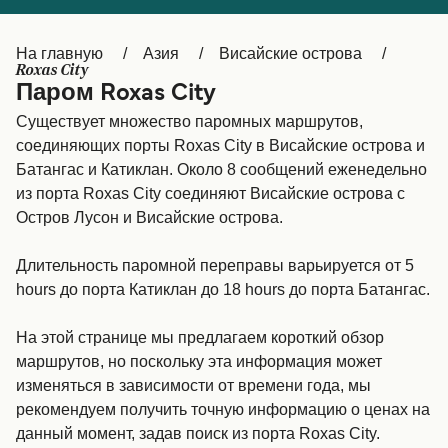
Canada
België (NL)
На главную
Азия
Висайские острова
Ελλάδα
Belgique (FR)
Roxas City
Паром Roxas City
Polska
Deutschland
Существует множество паромных маршрутов,
Schweiz (DE)
Norge
соединяющих порты Roxas City в Висайские острова и
Батангас и Катиклан. Около 8 сообщений еженедельно
Україна
Indonesia
из порта Roxas City соединяют Висайские острова с
Остров Лусон и Висайские острова.
المغرب
Maroc (FR)
Длительность паромной переправы варьируется от 5
hours до порта Катиклан до 18 hours до порта Батангас.
На этой странице мы предлагаем короткий обзор
маршрутов, но поскольку эта информация может
изменяться в зависимости от времени года, мы
рекомендуем получить точную информацию о ценах на
данный момент, задав поиск из порта Roxas City.