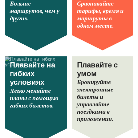
Больше
Сравнивайте
маршрутов, чем у
тарифы, время и
других.
маршруты в
одном месте.
Плавайте на
Плавайте с
гибких
умом
Бронируйте
условиях
электронные
Легко меняйте
билеты и
планы с помощью
управляйте
гибких билетов.
поездками в
приложении.