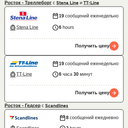
с
и
Росток - Треллеборг
Stena Line
TT-Line
19
сообщений еженедельно
Stena Line
6
hours
Получить цену
19
сообщений еженедельно
TT-Line
6
часа
30
минут
Получить цену
с
Росток - Гедсер
Scandlines
8
сообщений ежедневно