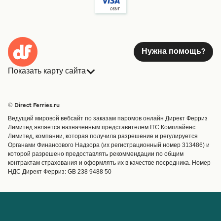
Нужна помощь?
Показать карту сайта
Паромы
Бронирования
Страны
Размещение
© Direct Ferries.ru
Обслуживание клиентов
Паромы
Ведущий мировой вебсайт по заказам паромов онлайн Директ Ферриз
Операторы
Грузоперевозки
Лимитед является назначенным представителем ITC Комплайенс
Лимитед, компании, которая получила разрешение и регулируется
Маршруты и порты
Органами Финансового Надзора (их регистрационный номер 313486) и
Special Offers
которой разрешено предоставлять рекоммендации по общим
Предлагает
контрактам страхования и оформлять их в качестве посредника. Номер
НДС Директ Ферриз: GB 238 9488 50
Паромные билеты
Счёт
Помощь и поддержка
Управление бронированием
Справка