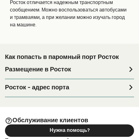
Росток отличается надежным транспортным
сообщением. Можно воспользоваться автобусами
и трамваями, а при желании можно изучать город
на машине.
Как попасть в паромный порт Росток
Размещение в Росток
Если вы планируете провести ночь в порту Росток или
его окрестностях перед или после вашей поездки, или
Росток - адрес порта
если вы ищете вариант проживания на весь период
Zum Fährterminal 1, 18147 Rostock
поездки, пожалуйста, зайдите на нашу страницу
, где вы найдете самый
Размещение в Росток
широкий выбор и самые выгодные цены.
Обслуживание клиентов
Нужна помощь?