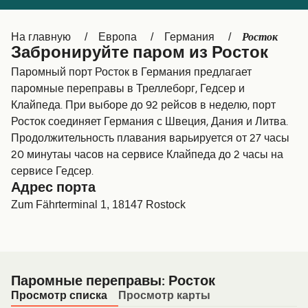
Canada
België (NL)
Росток
На главную
Европа
Германия
Ελλάδα
Belgique (FR)
Забронируйте паром из Росток
Polska
Deutschland
Паромный порт Росток в Германия предлагает
паромные переправы в Треллеборг, Гедсер и
Schweiz (DE)
Norge
Клайпеда. При выборе до 92 рейсов в неделю, порт
Росток соединяет Германия с Швеция, Дания и Литва.
Україна
Indonesia
Продолжительность плавания варьируется от 27 часы
المغرب
Maroc (FR)
20 минутаы часов на сервисе Клайпеда до 2 часы на
сервисе Гедсер.
Адрес порта
Zum Fährterminal 1, 18147 Rostock
Паромные переправы: Росток
Просмотр списка
Просмотр карты