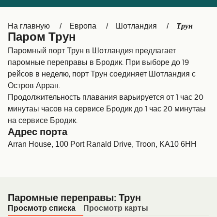
Canada
België (NL)
Трун
На главную
Европа
Шотландия
Ελλάδα
Belgique (FR)
Паром Трун
Polska
Deutschland
Паромный порт Трун в Шотландия предлагает
паромные переправы в Бродик. При выборе до 19
Schweiz (DE)
Norge
рейсов в неделю, порт Трун соединяет Шотландия с
Остров Арран.
Україна
Indonesia
Продолжительность плавания варьируется от 1 час 20
المغرب
Maroc (FR)
минутаы часов на сервисе Бродик до 1 час 20 минутаы
на сервисе Бродик.
Адрес порта
Arran House, 100 Port Ranald Drive, Troon, KA10 6HH
Паромные переправы: Трун
Просмотр списка
Просмотр карты