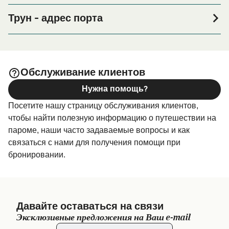
Если вы планируете провести ночь в порту Трун или
его окрестностях перед или после вашей поездки, или
Трун - адрес порта
если вы ищете вариант проживания на весь период
Arran House, 100 Port Ranald Drive, Troon, KA10 6HH
поездки, пожалуйста, зайдите на нашу страницу
, где вы найдете самый широкий
Размещение в Трун
выбор и самые выгодные цены.
Обслуживание клиентов
Нужна помощь?
Посетите нашу страницу обслуживания клиентов,
чтобы найти полезную информацию о путешествии на
пароме, наши часто задаваемые вопросы и как
связаться с нами для получения помощи при
бронировании.
Давайте оставаться на связи
Эксклюзивные предложения на Ваш e-mail