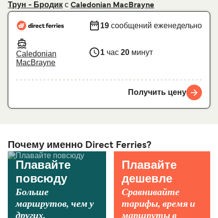
с
Трун - Бродик
Caledonian MacBrayne
19
сообщений еженедельно
1
час
20
минут
Caledonian
MacBrayne
Получить цену
Почему именно Direct Ferries?
Плавайте
Плавайте
повсюду
дешевле
Больше
Сравнивайте
маршрутов, чем у
тарифы, время и
других.
маршруты в