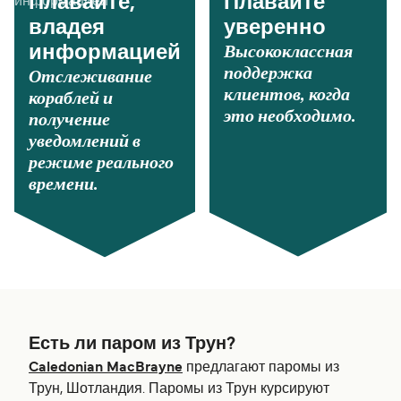
Плавайте,
Плавайте
владея
уверенно
Высококлассная
информацией
поддержка
Отслеживание
клиентов, когда
кораблей и
это необходимо.
получение
уведомлений в
режиме реального
времени.
Есть ли паром из Трун?
Caledonian MacBrayne
предлагают паромы из
Трун, Шотландия. Паромы из Трун курсируют