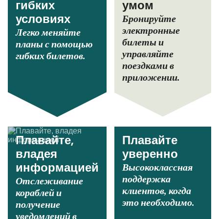
гибких
умом
Бронируйте
условиях
электронные
Легко меняйте
билеты и
планы с помощью
управляйте
гибких билетов.
поездками в
приложении.
Плавайте,
Плавайте
владея
уверенно
Высококлассная
информацией
поддержка
Отслеживание
клиентов, когда
кораблей и
это необходимо.
получение
уведомлений в