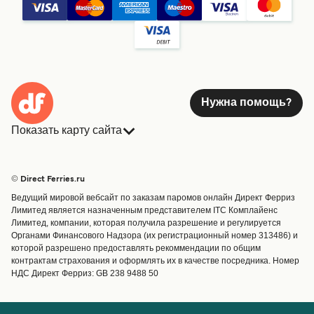
Нужна помощь?
Показать карту сайта
Паромы
Бронирования
Страны
Размещение
© Direct Ferries.ru
Обслуживание клиентов
Паромы
Ведущий мировой вебсайт по заказам паромов онлайн Директ Ферриз
Операторы
Грузоперевозки
Лимитед является назначенным представителем ITC Комплайенс
Лимитед, компании, которая получила разрешение и регулируется
Маршруты и порты
Органами Финансового Надзора (их регистрационный номер 313486) и
Special Offers
которой разрешено предоставлять рекоммендации по общим
Предлагает
контрактам страхования и оформлять их в качестве посредника. Номер
НДС Директ Ферриз: GB 238 9488 50
Паромные билеты
Счёт
Помощь и поддержка