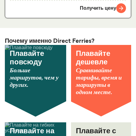
Получить цену
Почему именно Direct Ferries?
Плавайте
Плавайте
повсюду
дешевле
Больше
Сравнивайте
маршрутов, чем у
тарифы, время и
других.
маршруты в
одном месте.
Плавайте на
Плавайте с