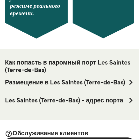
режиме реального
времени.
Как попасть в паромный порт Les Saintes
(Terre-de-Bas)
Размещение в Les Saintes (Terre-de-Bas)
Если вы планируете провести ночь в порту Les Saintes
(Terre-de-Bas) или его окрестностях перед или после
Les Saintes (Terre-de-Bas) - адрес порта
вашей поездки, или если вы ищете вариант
Anse des muriers, Terre-de-Bas 97136, Guadeloupe
проживания на весь период поездки, пожалуйста,
зайдите на нашу страницу
Размещение в Les Saintes
, где вы найдете самый широкий выбор и
(Terre-de-Bas)
Обслуживание клиентов
самые выгодные цены.