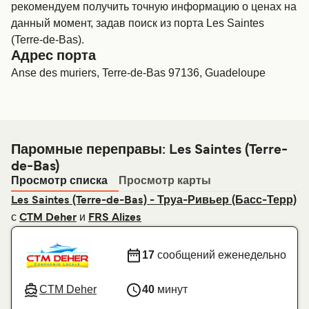
рекомендуем получить точную информацию о ценах на
данный момент, задав поиск из порта Les Saintes
(Terre-de-Bas).
Адрес порта
Anse des muriers, Terre-de-Bas 97136, Guadeloupe
Паромные переправы: Les Saintes (Terre-
de-Bas)
Просмотр списка
Просмотр карты
Les Saintes (Terre-de-Bas) - Труа-Ривьер (Басс-Терр)
с
и
CTM Deher
FRS Alizes
17
сообщений еженедельно
CTM Deher
40
минут