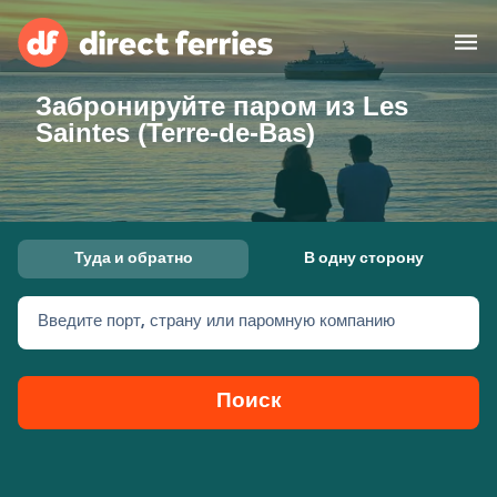
Забронируйте паром из Les
Операторы
Saintes (Terre-de-Bas)
Страны
Предлагает
Туда и обратно
В одну сторону
Паромные билеты
Введите порт, страну или паромную компанию
Маршруты и порты
Грузоперевозки
Паромы
Поиск
Россия
Размещение
Личный кабинет
United States
Suisse (FR)