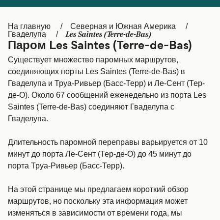
Canada
België (NL)
На главную
Северная и Южная Америка
Ελλάδα
Belgique (FR)
Les Saintes (Terre-de-Bas)
Гваделупа
Паром Les Saintes (Terre-de-Bas)
Polska
Deutschland
Существует множество паромных маршрутов,
Schweiz (DE)
Norge
соединяющих порты Les Saintes (Terre-de-Bas) в
Гваделупа и Труа-Ривьер (Басс-Терр) и Ле-Сент (Тер-
Україна
Indonesia
де-О). Около 67 сообщений еженедельно из порта Les
Saintes (Terre-de-Bas) соединяют Гваделупа с
المغرب
Maroc (FR)
Гваделупа.
Длительность паромной переправы варьируется от 10
минут до порта Ле-Сент (Тер-де-О) до 45 минут до
порта Труа-Ривьер (Басс-Терр).
На этой странице мы предлагаем короткий обзор
маршрутов, но поскольку эта информация может
изменяться в зависимости от времени года, мы