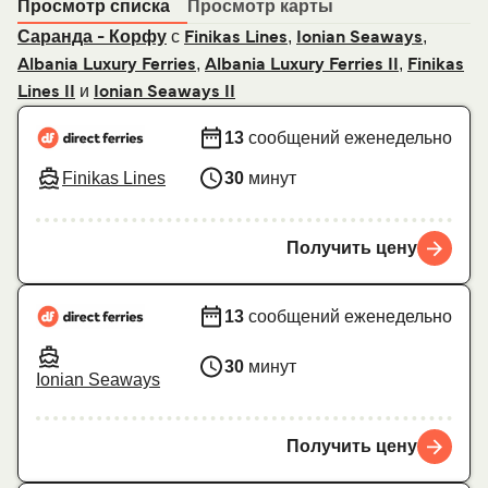
Просмотр списка
Просмотр карты
с
,
,
Саранда - Корфу
Finikas Lines
Ionian Seaways
,
,
Albania Luxury Ferries
Albania Luxury Ferries II
Finikas
и
Lines II
Ionian Seaways II
13
сообщений еженедельно
Finikas Lines
30
минут
Получить цену
13
сообщений еженедельно
30
минут
Ionian Seaways
Получить цену