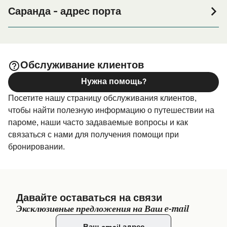
или его окрестностях перед или после вашей поездки,
Саранда - адрес порта
или если вы ищете вариант проживания на весь
Finikas Lines/Ionian Seaways Terminal - Port of Saranda,
период поездки, пожалуйста, зайдите на нашу
V2C3+H76, Sarandë, Albania
страницу
, где вы найдете
Размещение в Саранда
самый широкий выбор и самые выгодные цены.
Обслуживание клиентов
Нужна помощь?
Посетите нашу страницу обслуживания клиентов,
чтобы найти полезную информацию о путешествии на
пароме, наши часто задаваемые вопросы и как
связаться с нами для получения помощи при
бронировании.
Давайте оставаться на связи
Эксклюзивные предложения на Ваш e-mail