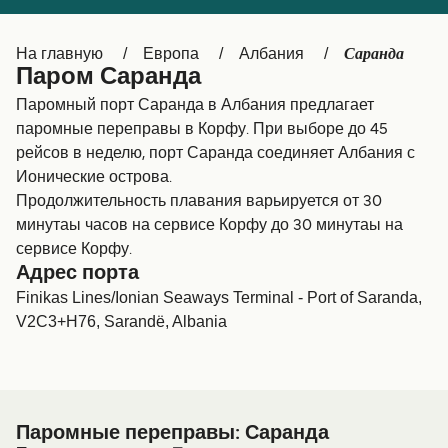
Canada
België (NL)
Саранда
На главную
Европа
Албания
Ελλάδα
Belgique (FR)
Паром Саранда
Polska
Deutschland
Паромный порт Саранда в Албания предлагает
паромные переправы в Корфу. При выборе до 45
Schweiz (DE)
Norge
рейсов в неделю, порт Саранда соединяет Албания с
Ионические острова.
Україна
Indonesia
Продолжительность плавания варьируется от 30
المغرب
Maroc (FR)
минутаы часов на сервисе Корфу до 30 минутаы на
сервисе Корфу.
Адрес порта
Finikas Lines/Ionian Seaways Terminal - Port of Saranda,
V2C3+H76, Sarandë, Albania
Паромные переправы: Саранда