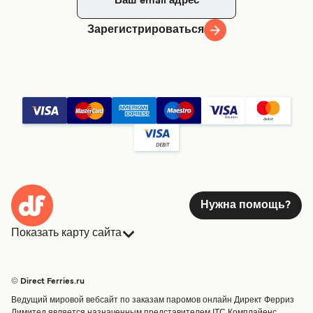
Зарегистрироваться
Нужна помощь?
Показать карту сайта
Паромы
Бронирования
Страны
Размещение
© Direct Ferries.ru
Обслуживание клиентов
Паромы
Ведущий мировой вебсайт по заказам паромов онлайн Директ Ферриз
Операторы
Грузоперевозки
Лимитед является назначенным представителем ITC Комплайенс