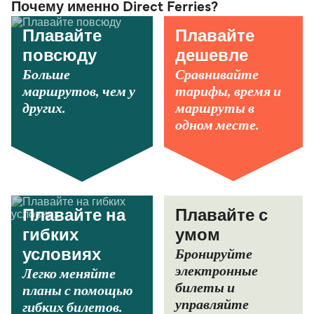
Почему именно Direct Ferries?
Плавайте
Плавайте
повсюду
дешевле
Больше
Сравнивайте
маршрутов, чем у
тарифы, время и
других.
маршруты в
одном месте.
Плавайте на
Плавайте с
гибких
умом
Бронируйте
условиях
электронные
Легко меняйте
билеты и
планы с помощью
управляйте
гибких билетов.