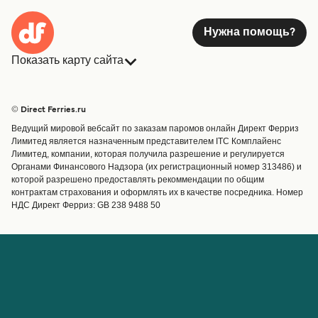
Нужна помощь?
Показать карту сайта
Паромы
Бронирования
Страны
Размещение
© Direct Ferries.ru
Обслуживание клиентов
Паромы
Ведущий мировой вебсайт по заказам паромов онлайн Директ Ферриз
Операторы
Грузоперевозки
Лимитед является назначенным представителем ITC Комплайенс
Лимитед, компании, которая получила разрешение и регулируется
Маршруты и порты
Органами Финансового Надзора (их регистрационный номер 313486) и
Special Offers
которой разрешено предоставлять рекоммендации по общим
Предлагает
контрактам страхования и оформлять их в качестве посредника. Номер
НДС Директ Ферриз: GB 238 9488 50
Паромные билеты
Счёт
Помощь и поддержка
Управление бронированием
Справка
Подтверждение
бронирования