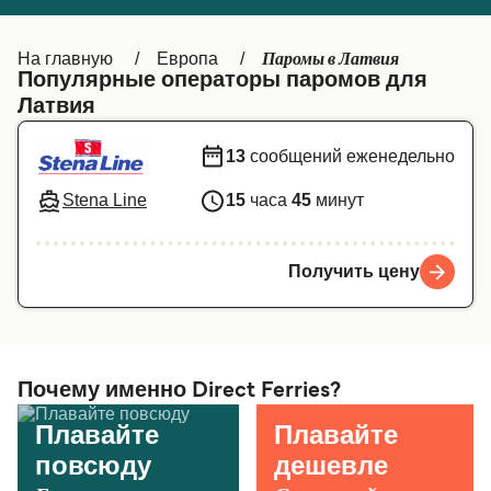
Canada
België (NL)
Паромы в Латвия
На главную
Европа
Ελλάδα
Belgique (FR)
Популярные операторы паромов для
Латвия
Polska
Deutschland
Schweiz (DE)
Norge
13
сообщений еженедельно
Україна
Indonesia
Stena Line
15
часа
45
минут
المغرب
Maroc (FR)
Получить цену
Почему именно Direct Ferries?
Плавайте
Плавайте
повсюду
дешевле