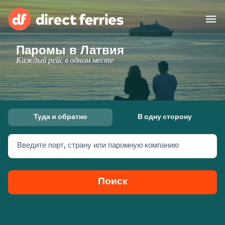
Паромы в Латвия
Операторы
Каждый рейс в одном месте
Страны
Предлагает
Туда и обратно
В одну сторону
Паромные билеты
Введите порт, страну или паромную компанию
Маршруты и порты
Грузоперевозки
Паромы
Поиск
Россия
Размещение
Личный кабинет
United States
Suisse (FR)