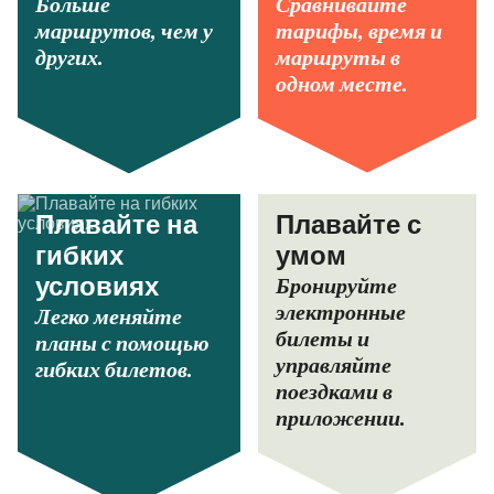
Больше
Сравнивайте
маршрутов, чем у
тарифы, время и
других.
маршруты в
одном месте.
Плавайте на
Плавайте с
гибких
умом
Бронируйте
условиях
электронные
Легко меняйте
билеты и
планы с помощью
управляйте
гибких билетов.
поездками в
приложении.