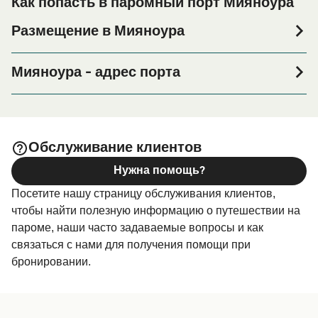
Как попасть в паромный порт Мияноура
Размещение в Мияноура
Если вы планируете провести ночь в порту Мияноура
или его окрестностях перед или после вашей поездки,
Мияноура - адрес порта
или если вы ищете вариант проживания на весь
1208-11 Miyanoura, Yakushima-cho, Kumage-gun,
период поездки, пожалуйста, зайдите на нашу
Kagoshima-ken 891-4205
страницу
, где вы найдете
Размещение в Мияноура
самый широкий выбор и самые выгодные цены.
Обслуживание клиентов
Нужна помощь?
Посетите нашу страницу обслуживания клиентов,
чтобы найти полезную информацию о путешествии на
пароме, наши часто задаваемые вопросы и как
связаться с нами для получения помощи при
бронировании.