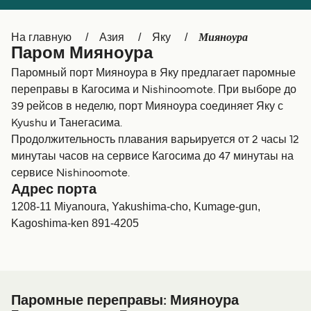
Canada
België (NL)
Мияноура
На главную
Азия
Яку
Ελλάδα
Belgique (FR)
Паром Мияноура
Polska
Deutschland
Паромный порт Мияноура в Яку предлагает паромные
переправы в Кагосима и Nishinoomote. При выборе до
Schweiz (DE)
Norge
39 рейсов в неделю, порт Мияноура соединяет Яку с
Kyushu и Танегасима.
Україна
Indonesia
Продолжительность плавания варьируется от 2 часы 12
المغرب
Maroc (FR)
минутаы часов на сервисе Кагосима до 47 минутаы на
сервисе Nishinoomote.
Адрес порта
1208-11 Miyanoura, Yakushima-cho, Kumage-gun,
Kagoshima-ken 891-4205
Паромные переправы: Мияноура