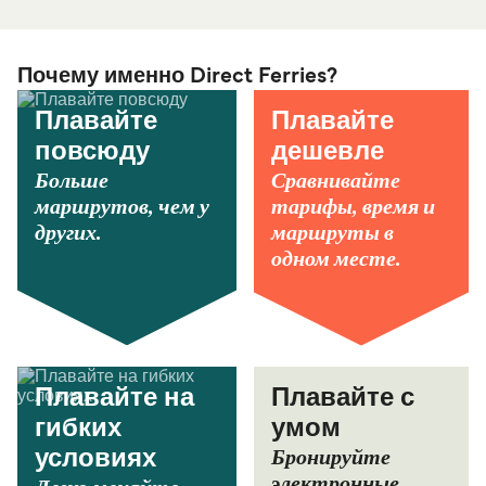
Почему именно Direct Ferries?
Плавайте
Плавайте
повсюду
дешевле
Больше
Сравнивайте
маршрутов, чем у
тарифы, время и
других.
маршруты в
одном месте.
Плавайте на
Плавайте с
гибких
умом
Бронируйте
условиях
электронные