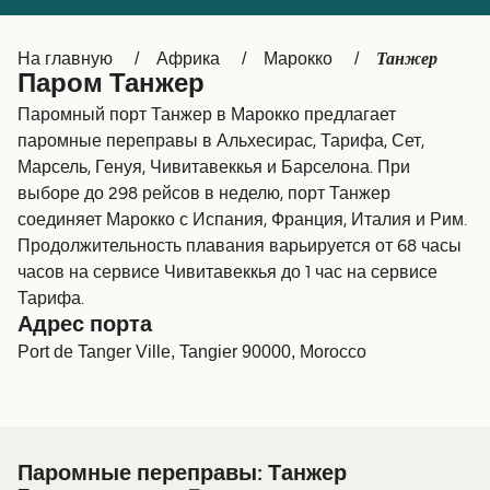
Canada
België (NL)
Танжер
На главную
Африка
Марокко
Ελλάδα
Belgique (FR)
Паром Танжер
Polska
Deutschland
Паромный порт Танжер в Марокко предлагает
паромные переправы в Альхесирас, Тарифа, Сет,
Schweiz (DE)
Norge
Марсель, Генуя, Чивитавеккья и Барселона. При
выборе до 298 рейсов в неделю, порт Танжер
Україна
Indonesia
соединяет Марокко с Испания, Франция, Италия и Рим.
المغرب
Maroc (FR)
Продолжительность плавания варьируется от 68 часы
часов на сервисе Чивитавеккья до 1 час на сервисе
Тарифа.
Адрес порта
Port de Tanger Ville, Tangier 90000, Morocco
Паромные переправы: Танжер