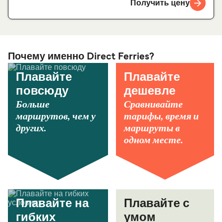
Получить цену
Почему именно Direct Ferries?
Плавайте
Плавайте
повсюду
дешевле
Больше
Сравнивайте
маршрутов, чем у
тарифы, время и
других.
маршруты в
одном месте.
Плавайте на
Плавайте с
гибких
умом