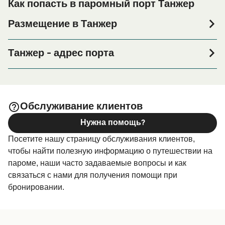
Как попасть в паромный порт Танжер
Размещение в Танжер
Если вы планируете провести ночь в порту Танжер или
его окрестностях перед или после вашей поездки, или
Танжер - адрес порта
если вы ищете вариант проживания на весь период
Port de Tanger Ville, Tangier 90000, Morocco
поездки, пожалуйста, зайдите на нашу страницу
, где вы найдете самый
Размещение в Танжер
широкий выбор и самые выгодные цены.
Обслуживание клиентов
Нужна помощь?
Посетите нашу страницу обслуживания клиентов,
чтобы найти полезную информацию о путешествии на
пароме, наши часто задаваемые вопросы и как
связаться с нами для получения помощи при
бронировании.