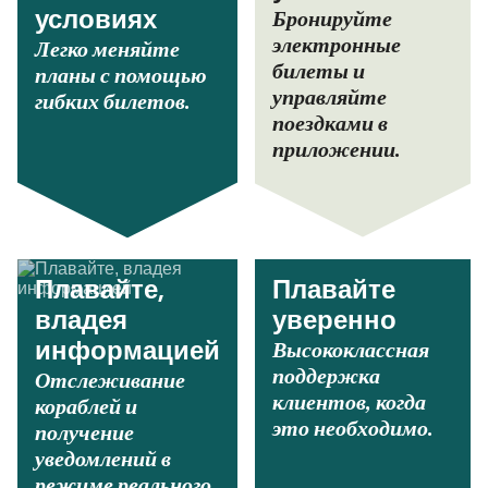
Бронируйте
условиях
электронные
Легко меняйте
билеты и
планы с помощью
управляйте
гибких билетов.
поездками в
приложении.
Плавайте,
Плавайте
владея
уверенно
Высококлассная
информацией
поддержка
Отслеживание
клиентов, когда
кораблей и
это необходимо.
получение
уведомлений в
режиме реального