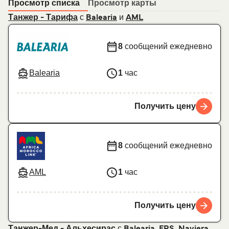
Просмотр списка
Просмотр карты
с
и
Танжер - Тарифа
Balearia
AML
8
сообщений ежедневно
Balearia
1
час
Получить цену
8
сообщений ежедневно
AML
1
час
Получить цену
с
,
,
Танжер-Мед - Альхесирас
Balearia
FRS
Naviera