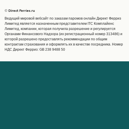
Паромы
Бронирования
Страны
Размещение
© Direct Ferries.ru
Обслуживание клиентов
Паромы
Ведущий мировой вебсайт по заказам паромов онлайн Директ Ферриз
Операторы
Грузоперевозки
Лимитед является назначенным представителем ITC Комплайенс
Лимитед, компании, которая получила разрешение и регулируется
Маршруты и порты
Органами Финансового Надзора (их регистрационный номер 313486) и
Special Offers
которой разрешено предоставлять рекоммендации по общим
Предлагает
контрактам страхования и оформлять их в качестве посредника. Номер
НДС Директ Ферриз: GB 238 9488 50
Паромные билеты
Счёт
Помощь и поддержка
Управление бронированием
Справка
Подтверждение
бронирования
О Direct Ferries
Работайте с нами
Международные сайты
Паромы для турагентов с
О нас
Direct Ferries
Партнёрская программа