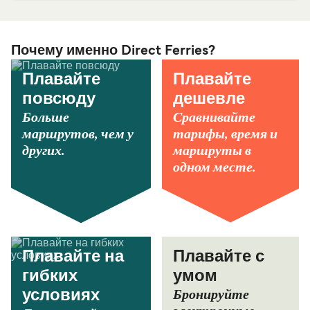
Почему именно Direct Ferries?
Плавайте
Плавайте
повсюду
дешевле
Больше
Сравнивайте
маршрутов, чем у
тарифы, время и
других.
маршруты в
одном месте.
Плавайте на
Плавайте с
гибких
умом
Бронируйте
условиях