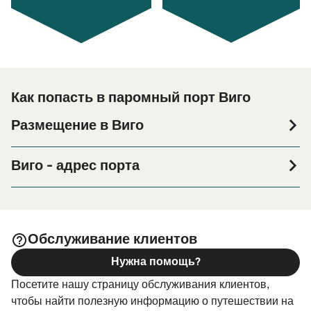
Как попасть в паромный порт Виго
Размещение в Виго
Если вы планируете провести ночь в порту Виго или
его окрестностях перед или после вашей поездки, или
Виго - адрес порта
если вы ищете вариант проживания на весь период
Estación Marítima de Vigo 36201 Vigo
поездки, пожалуйста, зайдите на нашу страницу
, где вы найдете самый широкий
Размещение в Виго
выбор и самые выгодные цены.
Обслуживание клиентов
Нужна помощь?
Посетите нашу страницу обслуживания клиентов,
чтобы найти полезную информацию о путешествии на