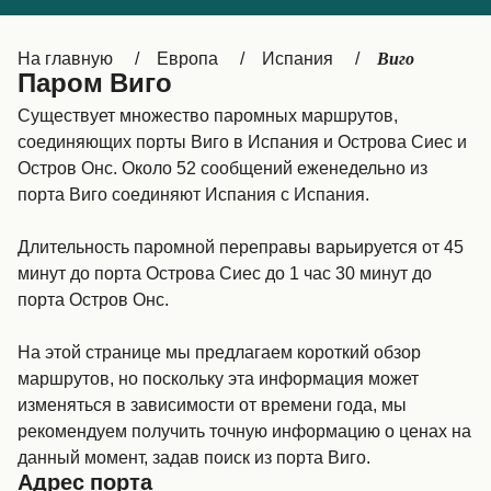
Canada
België (NL)
Виго
На главную
Европа
Испания
Ελλάδα
Belgique (FR)
Паром Виго
Polska
Deutschland
Существует множество паромных маршрутов,
соединяющих порты Виго в Испания и Острова Сиес и
Schweiz (DE)
Norge
Остров Oнс. Около 52 сообщений еженедельно из
порта Виго соединяют Испания с Испания.
Україна
Indonesia
المغرب
Maroc (FR)
Длительность паромной переправы варьируется от 45
минут до порта Острова Сиес до 1 час 30 минут до
порта Остров Oнс.
На этой странице мы предлагаем короткий обзор
маршрутов, но поскольку эта информация может
изменяться в зависимости от времени года, мы
рекомендуем получить точную информацию о ценах на
данный момент, задав поиск из порта Виго.
Адрес порта