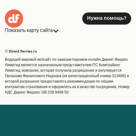
Нужна помощь?
Показать карту сайта
Паромы
Бронирования
Страны
Размещение
© Direct Ferries.ru
Обслуживание клиентов
Паромы
Ведущий мировой вебсайт по заказам паромов онлайн Директ Ферриз
Операторы
Грузоперевозки
Лимитед является назначенным представителем ITC Комплайенс
Лимитед, компании, которая получила разрешение и регулируется
Маршруты и порты
Органами Финансового Надзора (их регистрационный номер 313486) и
Special Offers
которой разрешено предоставлять рекоммендации по общим
Предлагает
контрактам страхования и оформлять их в качестве посредника. Номер
НДС Директ Ферриз: GB 238 9488 50
Паромные билеты
Счёт
Помощь и поддержка
Управление бронированием
Справка
Подтверждение
бронирования