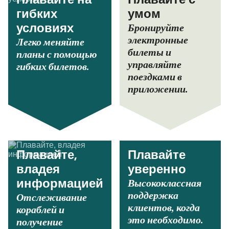
Плавайте на
Плавайте с
гибких
умом
Бронируйте
условиях
электронные
Легко меняйте
билеты и
планы с помощью
управляйте
гибких билетов.
поездками в
приложении.
Плавайте,
Плавайте
владея
уверенно
Высококлассная
информацией
поддержка
Отслеживание
клиентов, когда
кораблей и
это необходимо.
получение