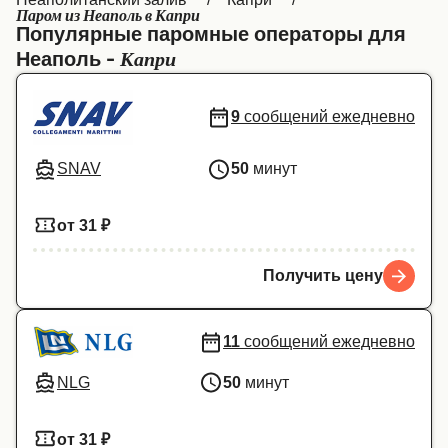
Паром из Неаполь в Капри
Canada
België (NL)
Популярные паромные операторы для
Капри
Неаполь -
Ελλάδα
Belgique (FR)
Polska
Deutschland
9
сообщений ежедневно
Schweiz (DE)
Norge
SNAV
50
минут
Україна
Indonesia
المغرب
Maroc (FR)
от 31 ₽
Получить цену
11
сообщений ежедневно
NLG
50
минут
от 31 ₽