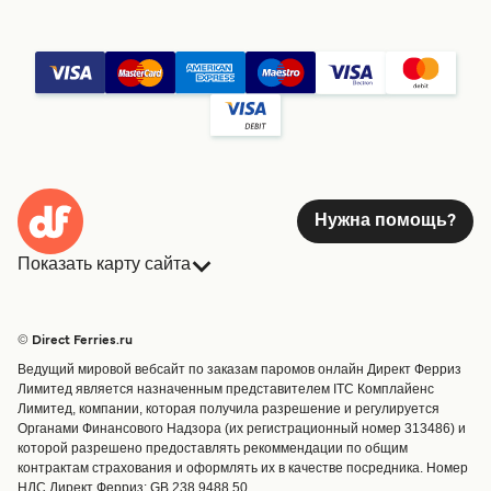
Нужна помощь?
Показать карту сайта
Паромы
Бронирования
Страны
Размещение
© Direct Ferries.ru
Обслуживание клиентов
Паромы
Ведущий мировой вебсайт по заказам паромов онлайн Директ Ферриз
Операторы
Грузоперевозки
Лимитед является назначенным представителем ITC Комплайенс
Лимитед, компании, которая получила разрешение и регулируется
Маршруты и порты
Органами Финансового Надзора (их регистрационный номер 313486) и
Special Offers
которой разрешено предоставлять рекоммендации по общим
Предлагает
контрактам страхования и оформлять их в качестве посредника. Номер
НДС Директ Ферриз: GB 238 9488 50