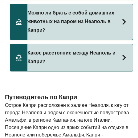
NLG
Да, вы можете путешествовать на пароме с
Можно ли брать с собой домашних
автомобилем из Неаполь в Капри с
Caremar
животных на паром из Неаполь в
Caremar
Капри?
Caremar (Hydrofoil)
Да, домашних животных разрешено брать на
Какое расстояние между Неаполь и
борт парома. Возможно, вам понадобится
Капри?
паспорт для питомца. Пожалуйста, ознакомьтесь
с правилами перевозки животных у операторов
парома. В настоящее время вы можете брать
Расстояние от Неаполь до Капри составляет 17
животных на паромы с:
морских миль.
Путеводитель по Капри
SNAV
Остров Капри расположен в заливе Неаполя, к югу от
NLG
города Неаполя и рядом с оконечностью полуострова
Амальфи, в регионе Кампания, на юге Италии.
Caremar
Посещение Капри одно из ярких событий на отдыхе в
Неаполе или побережье Амальфи. Капри -