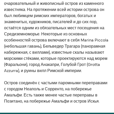
очаровательный и живописный остров из каменного
известняка. На протяжении всей истории острова он
был любимцем римских императоров, богатых и
знаменитых, художников, писателей и до сих пор,
остаётся одним из обязательных мест посещения на
Средиземноморье. Некоторые из основных
особенностей острова включают в себя Marina Piccola
(небольшая гавань), Бельведер Трагара (панорамная
набережная, с виллами), известные скалы называют
морскими стёками, которые проектируются над морем
(Фаральони), город Анакапри, Голубой Грот (Grotta
Azzurra), и руины вилл Римской империи.
Остров соединён с частыми паромными переправами
с городом Неаполь и Сорренто, на побережье
Амальфи. Есть также менее частые переправы в
Позитано, на побережье Амальфи и остров Искья.