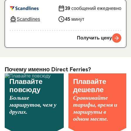
39
сообщений ежедневно
Scandlines
45
минут
Получить цену
Почему именно Direct Ferries?
Плавайте
Плавайте
повсюду
дешевле
Больше
Сравнивайте
маршрутов, чем у
тарифы, время и
других.
маршруты в
одном месте.