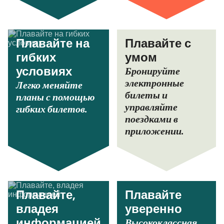
Плавайте на
Плавайте с
гибких
умом
Бронируйте
условиях
электронные
Легко меняйте
билеты и
планы с помощью
управляйте
гибких билетов.
поездками в
приложении.
Плавайте,
Плавайте
владея
уверенно
Высококлассная
информацией