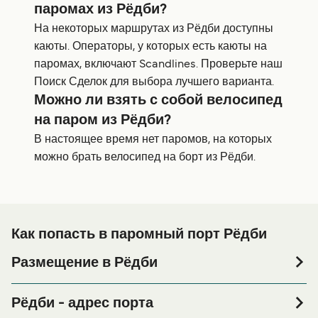
паромах из Рёдби?
На некоторых маршрутах из Рёдби доступны
каюты. Операторы, у которых есть каюты на
паромах, включают Scandlines. Проверьте наш
Поиск Сделок для выбора лучшего варианта.
Можно ли взять с собой велосипед
на паром из Рёдби?
В настоящее время нет паромов, на которых
можно брать велосипед на борт из Рёдби.
Как попасть в паромный порт Рёдби
Размещение в Рёдби
Если вы планируете провести ночь в порту Рёдби или
его окрестностях перед или после вашей поездки, или
Рёдби - адрес порта
если вы ищете вариант проживания на весь период