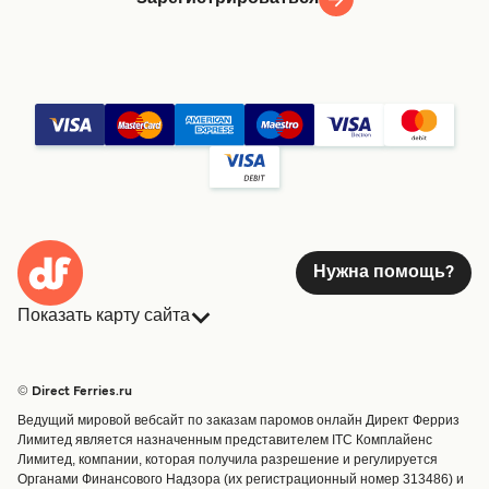
Нужна помощь?
Показать карту сайта
Паромы
Бронирования
Страны
Размещение
© Direct Ferries.ru
Обслуживание клиентов
Паромы
Ведущий мировой вебсайт по заказам паромов онлайн Директ Ферриз
Операторы
Грузоперевозки
Лимитед является назначенным представителем ITC Комплайенс
Лимитед, компании, которая получила разрешение и регулируется
Маршруты и порты
Органами Финансового Надзора (их регистрационный номер 313486) и
Special Offers