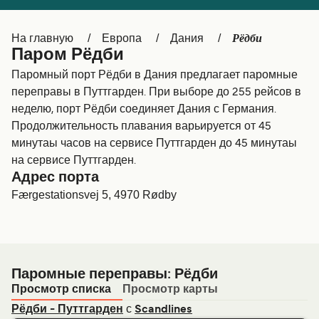
Canada
België (NL)
Рёдби
На главную
Европа
Дания
Ελλάδα
Belgique (FR)
Паром Рёдби
Polska
Deutschland
Паромный порт Рёдби в Дания предлагает паромные
переправы в Путтгарден. При выборе до 255 рейсов в
Schweiz (DE)
Norge
неделю, порт Рёдби соединяет Дания с Германия.
Продолжительность плавания варьируется от 45
Україна
Indonesia
минутаы часов на сервисе Путтгарден до 45 минутаы
المغرب
Maroc (FR)
на сервисе Путтгарден.
Адрес порта
Færgestationsvej 5, 4970 Rødby
Паромные переправы: Рёдби
Просмотр списка
Просмотр карты
с
Рёдби - Путтгарден
Scandlines