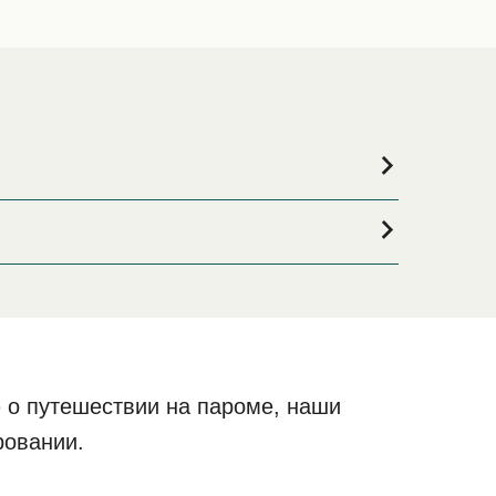
ли если вы ищете вариант проживания на весь
рокий выбор и самые выгодные цены.
 о путешествии на пароме, наши
ровании.