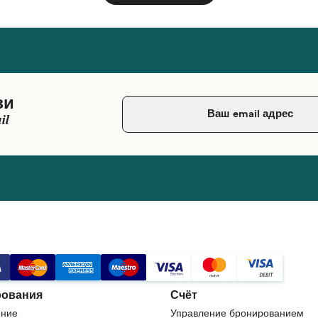
зи
il
ования
Счёт
ние
Управление бронированием