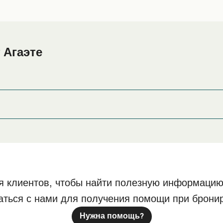
 Агаэте
те или его окрестностях перед или после вашей поездки, и
страницу
, где вы найдете самый ши
Размещение в Агаэте
89
я клиентов, чтобы найти полезную информацию
аться с нами для получения помощи при брони
Нужна помощь?