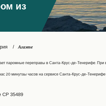
ом из
рия
Агаэте
ает паромные переправы в Санта-Крус-де-Тенерифе. При в
час 20 минутаы часов на сервисе Санта-Крус-де-Тенерифе 
te CP 35489