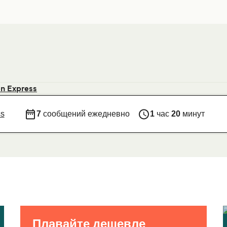
en Express
ss
7
сообщений ежедневно
1
час
20
минут
Плавайте дешевле