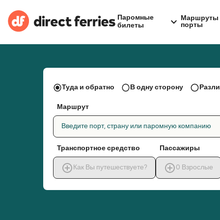
Паромные
Маршруты 
порты
билеты
Туда и обратно
В одну сторону
Разли
Маршрут
Введите порт, страну или паромную компанию
Транспортное средство
Пассажиры
Как Вы путешествуете?
0
Взрослые