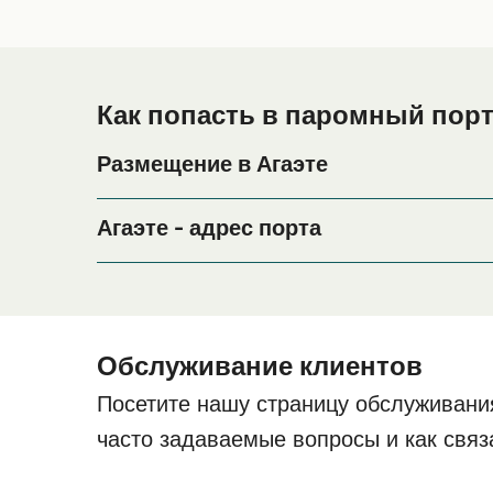
Как попасть в паромный порт
Размещение в Агаэте
Если вы планируете провести ночь в порту Агаэ
период поездки, пожалуйста, зайдите на нашу 
Агаэте - адрес порта
Explanada Puerto de Las Nieves, Agaete CP 354
Обслуживание клиентов
Посетите нашу страницу обслуживани
часто задаваемые вопросы и как связ