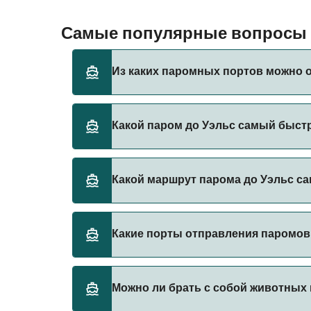
Самые популярные вопросы о
Из каких паромных портов можно 
Паромы до Уэльс отправляются из:
Какой паром до Уэльс самый быст
Дублин
Рослэр Европорт
Самый быстрый паром до Уэльс следует по
Какой маршрут парома до Уэльс с
Самый дешевый паром до Уэльс стоит 138₽
Какие порты отправления паромов 
Порты отправления паромов в Уэльс:
Можно ли брать с собой животных 
Холихед