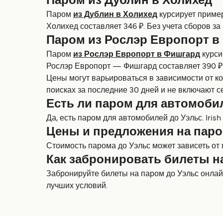
Паром из Дублин в Холихед
Паром
из Дублин в Холихед
курсирует пример
Холихед составляет 346 ₽. Без учета сборов за
Паром из Рослэр Европорт в
Паром
из Рослэр Европорт в Фишгард
курси
Рослэр Европорт — Фишгард составляет 390 ₽.
Цены могут варьироваться в зависимости от к
поисках за последние 30 дней и не включают с
Есть ли паром для автомоби
Да, есть паром для автомобилей до Уэльс. Irish
Цены и предложения на паро
Стоимость парома до Уэльс может зависеть от
Как забронировать билеты н
Забронируйте билеты на паром до Уэльс онлайн
лучших условий.