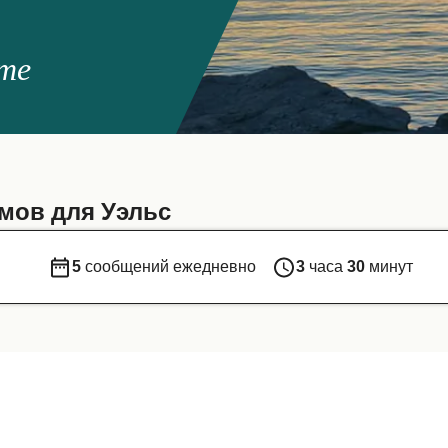
те
мов для Уэльс
5
сообщений ежедневно
3
часа
30
минут