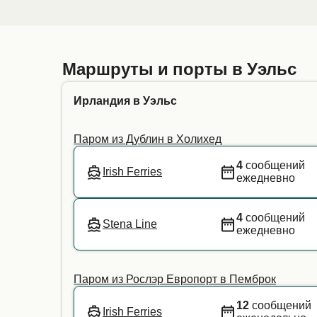
всем. На борту с "Irish Ferries" было очень здор
Маршруты и порты в Уэльс
Ирландия в Уэльс
Паром из Дублин в Холихед
4
сообщений
Irish Ferries
ежедневно
4
сообщений
Stena Line
ежедневно
Паром из Рослэр Европорт в Пемброк
12
сообщений
Irish Ferries