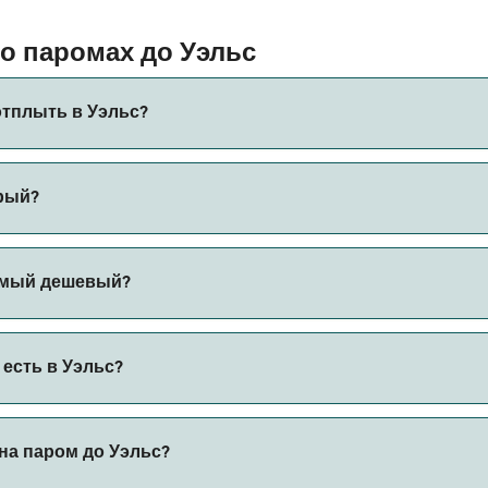
 паромах до Уэльс
отплыть в Уэльс?
рый?
 маршруту из Дублин в Холихед со временем переправы пр
амый дешевый?
 на пароме из Рослэр Европорт в Пемброк. Цена не включа
есть в Уэльс?
на паром до Уэльс?