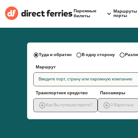
Паромные
Маршруты 
порты
билеты
Туда и обратно
В одну сторону
Разли
Маршрут
Введите порт, страну или паромную компанию
Транспортное средство
Пассажиры
Как Вы путешествуете?
0
Взрослые