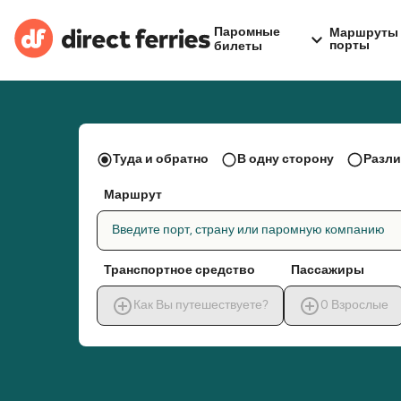
Паромные
Маршруты 
порты
билеты
Туда и обратно
В одну сторону
Разли
Маршрут
Введите порт, страну или паромную компанию
Транспортное средство
Пассажиры
Как Вы путешествуете?
0
Взрослые