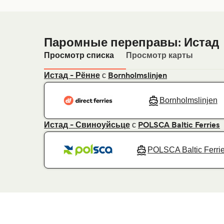
Паромные переправы: Истад
Просмотр списка
Просмотр карты
с
Истад - Рённе
Bornholmslinjen
Bornholmslinjen
с
Истад - Свиноуйсьце
POLSCA Baltic Ferries
POLSCA Baltic Ferri