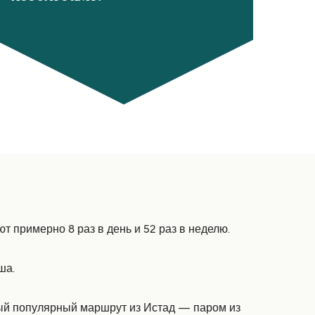
т примерно 8 раз в день и 52 раз в неделю.
ша.
амый популярный маршрут из Истад — паром из