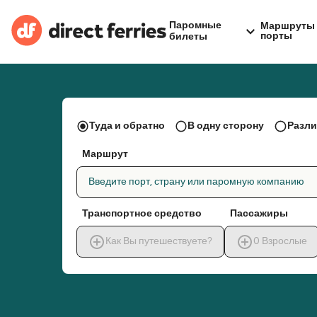
Паромные
Маршруты 
порты
билеты
Туда и обратно
В одну сторону
Разли
Маршрут
Введите порт, страну или паромную компанию
Транспортное средство
Пассажиры
Как Вы путешествуете?
0
Взрослые