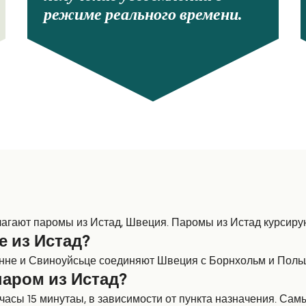
режиме реального времени.
лагают паромы из Истад, Швеция. Паромы из Истад курсирую
е из Истад?
ённе и Свиноуйсьце соединяют Швеция с Борнхольм и Поль
паром из Истад?
7 часы 15 минутаы, в зависимости от пункта назначения. С