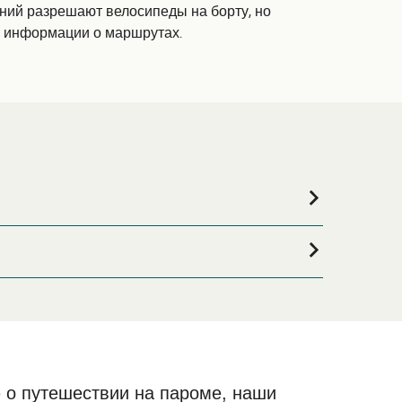
аний разрешают велосипеды на борту, но
я информации о маршрутах.
ли если вы ищете вариант проживания на весь
окий выбор и самые выгодные цены.
 о путешествии на пароме, наши