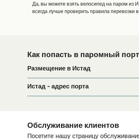
Да, вы можете взять велосипед на паром из 
всегда лучше проверить правила перевозки 
Как попасть в паромный порт
Размещение в Истад
Если вы планируете провести ночь в порту Ист
период поездки, пожалуйста, зайдите на нашу 
Истад - адрес порта
Bornholmsgatan 8, 271 39 Ystad
Обслуживание клиентов
Посетите нашу страницу обслуживани