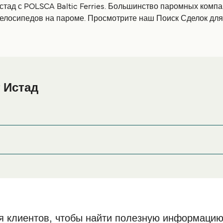
Истад с POLSCA Baltic Ferries. Большинство паромных комп
велосипедов на пароме. Просмотрите наш Поиск Сделок дл
 Истад
ад или его окрестностях перед или после вашей поездки, и
страницу
, где вы найдете самый шир
Размещение в Истад
я клиентов, чтобы найти полезную информацию