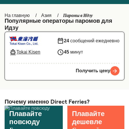
Canada
België (NL)
Паромы в Идзу
На главную
Азия
Ελλάδα
Belgique (FR)
Популярные операторы паромов для
Идзу
Polska
Deutschland
24
сообщений ежедневно
Schweiz (DE)
Norge
Tokai Kisen
45
минут
Україна
Indonesia
المغرب
Maroc (FR)
Получить цену
Почему именно Direct Ferries?
Плавайте
Плавайте
повсюду
дешевле