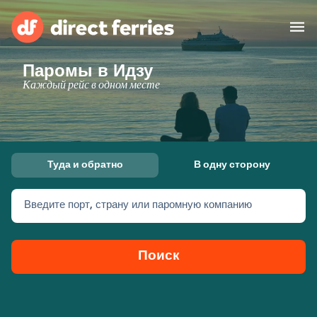
Паромы в Идзу
Операторы
Каждый рейс в одном месте
Страны
Предлагает
Туда и обратно
В одну сторону
Паромные билеты
Введите порт, страну или паромную компанию
Маршруты и порты
Грузоперевозки
Паромы
Поиск
Россия
Размещение
Личный кабинет
United States
Suisse (FR)