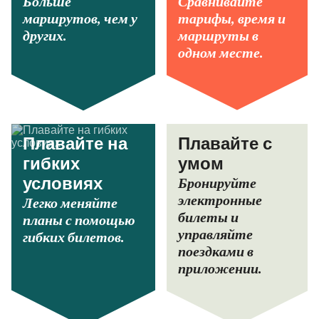
Больше
Сравнивайте
маршрутов, чем у
тарифы, время и
других.
маршруты в
одном месте.
Плавайте на
Плавайте с
гибких
умом
Бронируйте
условиях
электронные
Легко меняйте
билеты и
планы с помощью
управляйте
гибких билетов.
поездками в
приложении.