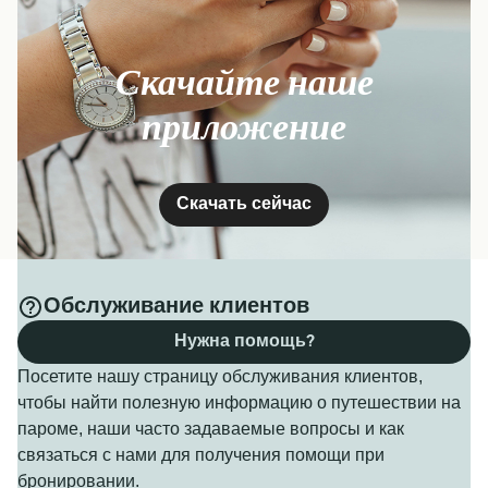
Получить цену
Скачайте наше
Паром из Кодзусима в Идзуосима
6
сообщений еженедельно
приложение
Tokai Kisen
Паром из Токио (Такешиба) в Кодзусима
1
час
40
минут
9
сообщений еженедельно
Tokai Kisen
Скачать сейчас
3
часа
40
минут
Получить цену
Получить цену
Обслуживание клиентов
Паром из Кодзусима в Toshima
Нужна помощь?
6
сообщений еженедельно
Tokai Kisen
Для дополнительной информации, пожалуйста,
Посетите нашу страницу обслуживания клиентов,
1
час
9
минут
посетите нашу страницу
Паромы из Токио в Идзу
.
чтобы найти полезную информацию о путешествии на
пароме, наши часто задаваемые вопросы и как
связаться с нами для получения помощи при
Получить цену
бронировании.