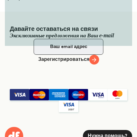
Паром из Кодзусима в Ниидзима
Давайте оставаться на связи
6
сообщений еженедельно
Эксклюзивные предложения на Ваш e-mail
Tokai Kisen
40
минут
Зарегистрироваться
Получить цену
Паром из Кодзусима в Сикинедзима
6
сообщений еженедельно
Tokai Kisen
25
минут
Получить цену
Нужна помощь?