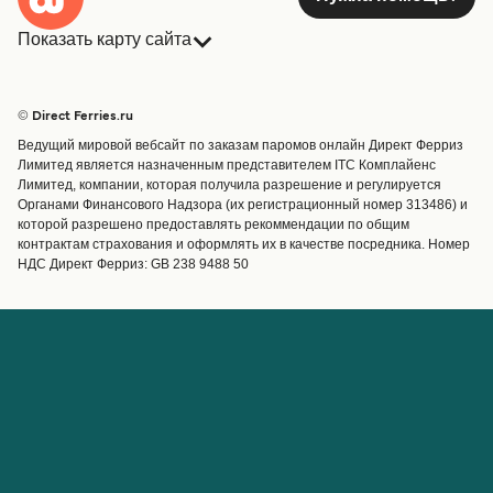
Показать карту сайта
Паром из Ниидзима в Идзуосима
Паромы
Бронирования
6
сообщений еженедельно
Страны
Размещение
© Direct Ferries.ru
Tokai Kisen
Обслуживание клиентов
Паромы
55
минут
Ведущий мировой вебсайт по заказам паромов онлайн Директ Ферриз
Операторы
Грузоперевозки
Лимитед является назначенным представителем ITC Комплайенс
Лимитед, компании, которая получила разрешение и регулируется
Маршруты и порты
Органами Финансового Надзора (их регистрационный номер 313486) и
Special Offers
которой разрешено предоставлять рекоммендации по общим
Получить цену
Предлагает
контрактам страхования и оформлять их в качестве посредника. Номер
НДС Директ Ферриз: GB 238 9488 50
Паромные билеты
Паром из Ниидзима в Toshima
Счёт
Помощь и поддержка
6
сообщений еженедельно
Управление бронированием
Справка
Tokai Kisen
Подтверждение
24
минут
бронирования
О Direct Ferries
Работайте с нами
Получить цену
Международные сайты
Паромы для турагентов с