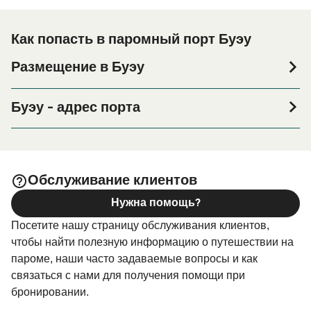
Как попасть в паромный порт Буэу
Размещение в Буэу
Если вы планируете провести ночь в порту Буэу или
его окрестностях перед или после вашей поездки, или
Буэу - адрес порта
если вы ищете вариант проживания на весь период
Muelle Pesquero, Avda. Montero Ríos, s/n, 36930 Bueu,
поездки, пожалуйста, зайдите на нашу страницу
Pontevedra
, где вы найдете самый широкий
Размещение в Буэу
выбор и самые выгодные цены.
Обслуживание клиентов
Нужна помощь?
Посетите нашу страницу обслуживания клиентов,
чтобы найти полезную информацию о путешествии на
пароме, наши часто задаваемые вопросы и как
связаться с нами для получения помощи при
бронировании.