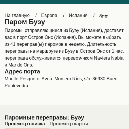
Canada
België (NL)
Буэу
На главную
Европа
Испания
Ελλάδα
Belgique (FR)
Паром Буэу
Polska
Deutschland
Паромы, отправляющиеся из Буэу (Испания), доставят
вас в порт Остров Oнс (Испания). Вы можете выбрать
Schweiz (DE)
Norge
из 41 переправ(ы) паромов в неделю. Длительность
переправы на маршруте из Буэу в Остров Oнс от 1 час,
Україна
Indonesia
переправа обслуживается перевозчиком Naviera Nabia
المغرب
Maroc (FR)
и Mar de Ons.
Адрес порта
Muelle Pesquero, Avda. Montero Ríos, s/n, 36930 Bueu,
Pontevedra
Паромные переправы: Буэу
Просмотр списка
Просмотр карты