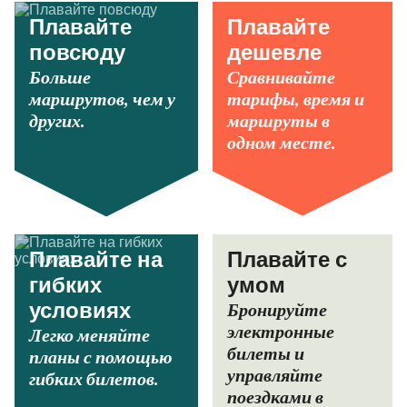
Плавайте
Плавайте
повсюду
дешевле
Больше
Сравнивайте
маршрутов, чем у
тарифы, время и
других.
маршруты в
одном месте.
Плавайте на
Плавайте с
гибких
умом
Бронируйте
условиях
электронные
Легко меняйте
билеты и
планы с помощью
управляйте
гибких билетов.
поездками в