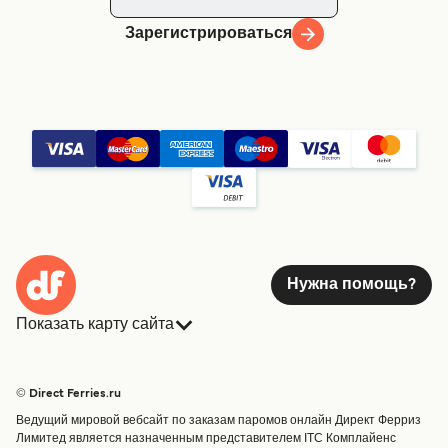
Зарегистрироваться
Нужна помощь?
Показать карту сайта
Паромы
Бронирования
Страны
Размещение
© Direct Ferries.ru
Обслуживание клиентов
Паромы
Ведущий мировой вебсайт по заказам паромов онлайн Директ Ферриз
Операторы
Грузоперевозки
Лимитед является назначенным представителем ITC Комплайенс