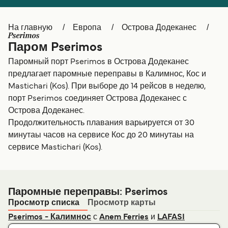
Canada
België (NL)
На главную
Европа
Острова Додеканес
Ελλάδα
Belgique (FR)
Pserimos
Паром Pserimos
Polska
Deutschland
Паромный порт Pserimos в Острова Додеканес
Schweiz (DE)
Norge
предлагает паромные переправы в Калимнос, Кос и
Mastichari (Kos). При выборе до 14 рейсов в неделю,
Україна
Indonesia
порт Pserimos соединяет Острова Додеканес с
Острова Додеканес.
المغرب
Maroc (FR)
Продолжительность плавания варьируется от 30
минутаы часов на сервисе Кос до 20 минутаы на
сервисе Mastichari (Kos).
Паромные переправы: Pserimos
Просмотр списка
Просмотр карты
с
и
Pserimos - Калимнос
Anem Ferries
LAFASI