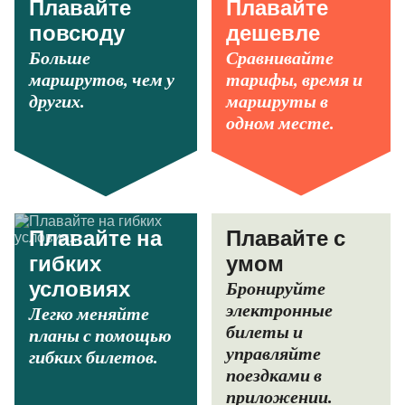
Плавайте
Плавайте
повсюду
дешевле
Больше
Сравнивайте
маршрутов, чем у
тарифы, время и
других.
маршруты в
одном месте.
Плавайте на
Плавайте с
гибких
умом
Бронируйте
условиях
электронные
Легко меняйте
билеты и
планы с помощью
управляйте
гибких билетов.
поездками в
приложении.