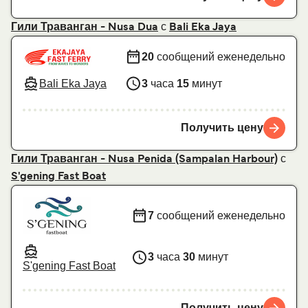
с
Гили Траванган - Nusa Dua
Bali Eka Jaya
20
сообщений еженедельно
Bali Eka Jaya
3
часа
15
минут
Получить цену
с
Гили Траванган - Nusa Penida (Sampalan Harbour)
S'gening Fast Boat
7
сообщений еженедельно
3
часа
30
минут
S'gening Fast Boat