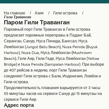
Canada
België (NL)
На главную
Азия
Гили острова
Ελλάδα
Belgique (FR)
Гили Траванган
Паром Гили Траванган
Polska
Deutschland
Паромный порт Гили Траванган в Гили острова
Schweiz (DE)
Norge
предлагает паромные переправы в Паданг Бай,
Серанган, Санур, Нуса Пенида, Бангсал, Нуса
Україна
Indonesia
Лембонган (Jungut Batu Beach), Nusa Penida (Buyuk
Harbour), Nusa Dua, Нуса Лембонган (Mushroom
المغرب
Maroc (FR)
Beach), Гили Аир, Гили Геде, Нуса Лембонган (Yellow
Bridge) и Nusa Penida (Sampalan Harbour). При выборе
до 407 рейсов в неделю, порт Гили Траванган
соединяет Гили острова с Бали, Индонезия, Ломбок и
Гили острова.
Продолжительность плавания варьируется от 3 часы
55 минутаы часов на сервисе Санур до 15 минутаы на
сервисе Гили Аир.
Адрес порта