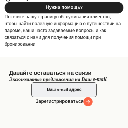
самые выгодные цены.
Ocean 2 Restaurant.
Нужна помощь?
Bali Eka Jaya Office - J2WV+MFQ Gili Indah, North
Посетите нашу страницу обслуживания клиентов,
Lombok Regency, West Nusa Tenggara, Indonesia
чтобы найти полезную информацию о путешествии на
пароме, наши часто задаваемые вопросы и как
связаться с нами для получения помощи при
бронировании.
Давайте оставаться на связи
Эксклюзивные предложения на Ваш e-mail
Зарегистрироваться