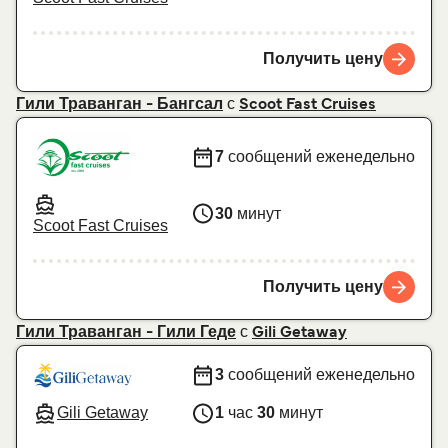
Получить цену
с
Гили Траванган - Бангсал
Scoot Fast Cruises
7
сообщений еженедельно
30
минут
Scoot Fast Cruises
Получить цену
с
Гили Траванган - Гили Геде
Gili Getaway
3
сообщений еженедельно
Gili Getaway
1
час
30
минут