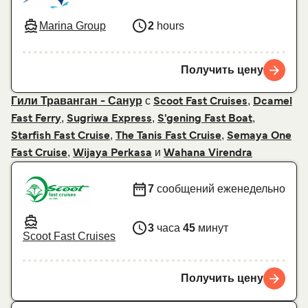
Marina Group
2
hours
Получить цену
с
,
Гили Траванган - Санур
Scoot Fast Cruises
Dcamel
,
,
,
Fast Ferry
Sugriwa Express
S'gening Fast Boat
,
,
Starfish Fast Cruise
The Tanis Fast Cruise
Semaya One
,
и
Fast Cruise
Wijaya Perkasa
Wahana Virendra
7
сообщений еженедельно
3
часа
45
минут
Scoot Fast Cruises
Получить цену