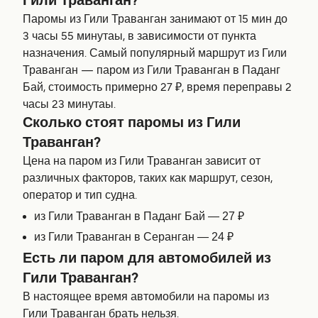
Гили Траванган?
Паромы из Гили Траванган занимают от 15 мин до
3 часы 55 минутаы, в зависимости от пункта
назначения. Самый популярный маршрут из Гили
Траванган — паром из Гили Траванган в Паданг
Бай, стоимость примерно 27 ₽, время переправы 2
часы 23 минутаы.
Сколько стоят паромы из Гили
Траванган?
Цена на паром из Гили Траванган зависит от
различных факторов, таких как маршрут, сезон,
оператор и тип судна.
из Гили Траванган в Паданг Бай — 27 ₽
из Гили Траванган в Серанган — 24 ₽
Есть ли паром для автомобилей из
Гили Траванган?
В настоящее время автомобили на паромы из
Гили Траванган брать нельзя.