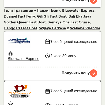
Получить цену
с
,
Гили Траванган - Паданг Бай
Bluewater Express
,
,
,
Dcamel Fast Ferry
Gili Gili Fast Boat
Bali Eka Jaya
,
,
Golden Queen Fast Boat
Semaya One Fast Cruise
,
и
Ganggari Fast Boat
Wijaya Perkasa
Wahana Virendra
7
сообщений еженедельно
2
часа
30
минут
Bluewater Express
Получить цену
7
сообщений еженедельно