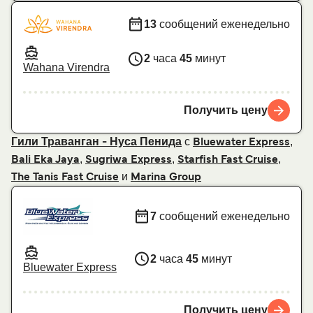
13
сообщений еженедельно
2
часа
45
минут
Wahana Virendra
Получить цену
с
,
Гили Траванган - Нуса Пенида
Bluewater Express
,
,
,
Bali Eka Jaya
Sugriwa Express
Starfish Fast Cruise
и
The Tanis Fast Cruise
Marina Group
7
сообщений еженедельно
2
часа
45
минут
Bluewater Express
Получить цену