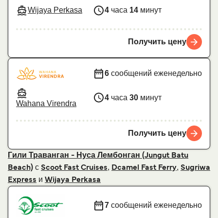
Wijaya Perkasa
4
часа
14
минут
Получить цену
6
сообщений еженедельно
4
часа
30
минут
Wahana Virendra
Получить цену
Гили Траванган - Нуса Лембонган (Jungut Batu
с
,
,
Beach)
Scoot Fast Cruises
Dcamel Fast Ferry
Sugriwa
и
Express
Wijaya Perkasa
7
сообщений еженедельно