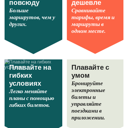
повсюду
дешевле
Больше
Сравнивайте
маршрутов, чем у
тарифы, время и
других.
маршруты в
одном месте.
Плавайте на
Плавайте с
гибких
умом
Бронируйте
условиях
электронные
Легко меняйте
билеты и
планы с помощью
управляйте
гибких билетов.
поездками в
приложении.