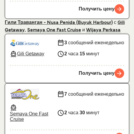
Получить цену
с
Гили Траванган - Nusa Penida (Buyuk Harbour)
Gili
,
и
Getaway
Semaya One Fast Cruise
Wijaya Perkasa
3
сообщений еженедельно
Gili Getaway
2
часа
15
минут
Получить цену
7
сообщений еженедельно
2
часа
30
минут
Semaya One Fast
Cruise