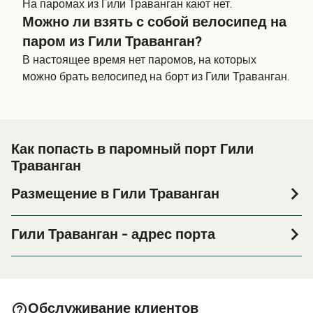
На паромах из Гили Траванган кают нет.
Можно ли взять с собой велосипед на
паром из Гили Траванган?
В настоящее время нет паромов, на которых
можно брать велосипед на борт из Гили Траванган.
Как попасть в паромный порт Гили
Траванган
Размещение в Гили Траванган
Если вы планируете провести ночь в порту Гили
Траванган или его окрестностях перед или после
Гили Траванган - адрес порта
вашей поездки, или если вы ищете вариант
Gili Trawangan, Gili Indah, Pemenang, North Lombok
проживания на весь период поездки, пожалуйста,
Regency, West Nusa Tenggara 83352, Indonesia
зайдите на нашу страницу
Размещение в Гили
, где вы найдете самый широкий выбор и
Траванган
Gili Trawangan Beach - Gili Trawangan Beach, In front of
Обслуживание клиентов