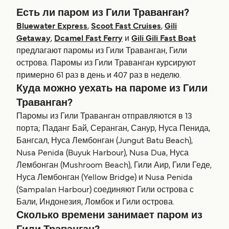
Есть ли паром из Гили Траванган?
Bluewater Express
,
Scoot Fast Cruises
,
Gili
Getaway
,
Dcamel Fast Ferry
и
Gili Gili Fast Boat
предлагают паромы из Гили Траванган, Гили
острова. Паромы из Гили Траванган курсируют
примерно 61 раз в день и 407 раз в неделю.
Куда можно уехать на пароме из Гили
Траванган?
Паромы из Гили Траванган отправляются в 13
порта; Паданг Бай, Серанган, Санур, Нуса Пенида,
Бангсал, Нуса Лембонган (Jungut Batu Beach),
Nusa Penida (Buyuk Harbour), Nusa Dua, Нуса
Лембонган (Mushroom Beach), Гили Аир, Гили Геде,
Нуса Лембонган (Yellow Bridge) и Nusa Penida
(Sampalan Harbour) соединяют Гили острова с
Бали, Индонезия, Ломбок и Гили острова.
Сколько времени занимает паром из