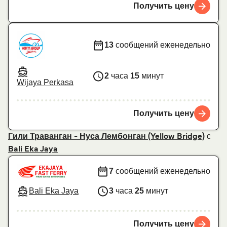
Получить цену
13
сообщений еженедельно
2
часа
15
минут
Wijaya Perkasa
Получить цену
с
Гили Траванган - Нуса Лембонган (Yellow Bridge)
Bali Eka Jaya
7
сообщений еженедельно
Bali Eka Jaya
3
часа
25
минут
Получить цену