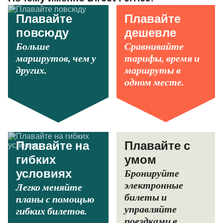
Плавайте
Плавайте
повсюду
дешевле
Больше
Сравнивайте
маршрутов, чем у
тарифы, время и
других.
маршруты в
одном месте.
Плавайте на
Плавайте с
гибких
умом
Бронируйте
условиях
электронные
Легко меняйте
билеты и
планы с помощью
управляйте
гибких билетов.
поездками в