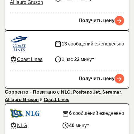
Alilauro Gruson
Получить цену
13
сообщений еженедельно
Coast Lines
1
час
22
минут
Получить цену
с
,
,
,
Сорренто - Позитано
NLG
Positano Jet
Seremar
и
Alilauro Gruson
Coast Lines
6
сообщений ежедневно
NLG
40
минут