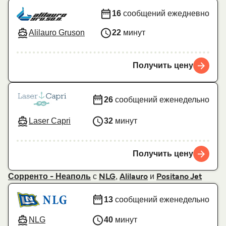
16
сообщений ежедневно
Alilauro Gruson
22
минут
Получить цену
26
сообщений еженедельно
Laser Capri
32
минут
Получить цену
с
,
и
Сорренто - Неаполь
NLG
Alilauro
Positano Jet
13
сообщений еженедельно
NLG
40
минут