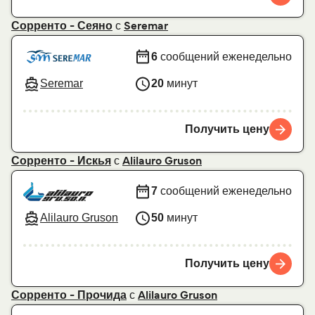
с
Сорренто - Сеяно
Seremar
6
сообщений еженедельно
Seremar
20
минут
Получить цену
с
Сорренто - Искья
Alilauro Gruson
7
сообщений еженедельно
Alilauro Gruson
50
минут
Получить цену
с
Сорренто - Прочида
Alilauro Gruson