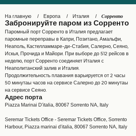
Canada
België (NL)
Сорренто
На главную
Европа
Италия
Ελλάδα
Belgique (FR)
Забронируйте паром из Сорренто
Polska
Deutschland
Паромный порт Сорренто в Италия предлагает
паромные переправы в Капри, Позитано, Амальфи,
Schweiz (DE)
Norge
Неаполь, Кастелламмаре-ди-Стабия, Салерно, Сеяно,
Искья, Прочида и Майори. При выборе до 512 рейсов в
Україна
Indonesia
неделю, порт Сорренто соединяет Италия с
المغرب
Maroc (FR)
Неаполитанский залив и Италия.
Продолжительность плавания варьируется от 2 часы
50 минутаы часов на сервисе Салерно до 20 минутаы
на сервисе Сеяно.
Адрес порта
Piazza Marinai D'italia, 80067 Sorrento NA, Italy
Seremar Tickets Office - Seremar Tickets Office, Sorrento
Harbour, Piazza marinai d'italia, 80067 Sorrento NA, Italy