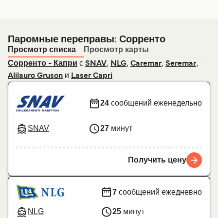
Паромные переправы: Сорренто
Просмотр списка
Просмотр карты
с
,
,
,
,
Сорренто - Капри
SNAV
NLG
Caremar
Seremar
и
Alilauro Gruson
Laser Capri
24
сообщений еженедельно
SNAV
27
минут
Получить цену
7
сообщений ежедневно
NLG
25
минут