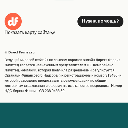
Нужна помощь?
Показать карту сайта
Паромы
Бронирования
Страны
Размещение
© Direct Ferries.ru
Обслуживание клиентов
Паромы
Ведущий мировой вебсайт по заказам паромов онлайн Директ Ферриз
Операторы
Грузоперевозки
Лимитед является назначенным представителем ITC Комплайенс
Лимитед, компании, которая получила разрешение и регулируется
Маршруты и порты
Органами Финансового Надзора (их регистрационный номер 313486) и
Special Offers
которой разрешено предоставлять рекоммендации по общим
Предлагает
контрактам страхования и оформлять их в качестве посредника. Номер
НДС Директ Ферриз: GB 238 9488 50
Паромные билеты
Счёт
Помощь и поддержка
Управление бронированием
Справка
Подтверждение
бронирования