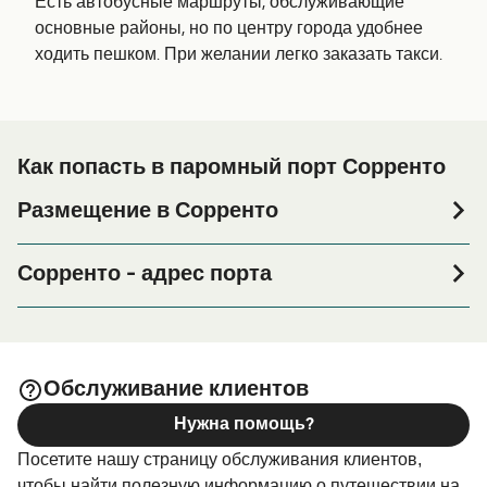
Есть автобусные маршруты, обслуживающие
основные районы, но по центру города удобнее
ходить пешком. При желании легко заказать такси.
Как попасть в паромный порт Сорренто
Размещение в Сорренто
Если вы планируете провести ночь в порту Сорренто
или его окрестностях перед или после вашей поездки,
Сорренто - адрес порта
или если вы ищете вариант проживания на весь
Piazza Marinai D'italia, 80067 Sorrento NA, Italy
период поездки, пожалуйста, зайдите на нашу
страницу
, где вы найдете
Размещение в Сорренто
Seremar Tickets Office - Seremar Tickets Office, Sorrento
самый широкий выбор и самые выгодные цены.
Harbour, Piazza marinai d'italia, 80067 Sorrento NA, Italy
Обслуживание клиентов
Нужна помощь?
Посетите нашу страницу обслуживания клиентов,
чтобы найти полезную информацию о путешествии на