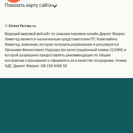
Показать карту сайта
Паромы
Бронирования
Страны
Размещение
© Direct Ferries.ru
Обслуживание клиентов
Паромы
Ведущий мировой вебсайт по заказам паромов онлайн Директ Ферриз
Операторы
Грузоперевозки
Лимитед является назначенным представителем ITC Комплайенс
Лимитед, компании, которая получила разрешение и регулируется
Маршруты и порты
Органами Финансового Надзора (их регистрационный номер 313486) и
Special Offers
которой разрешено предоставлять рекоммендации по общим
Предлагает
контрактам страхования и оформлять их в качестве посредника. Номер
НДС Директ Ферриз: GB 238 9488 50
Паромные билеты
Счёт
Помощь и поддержка
Управление бронированием
Справка
Подтверждение
бронирования
О Direct Ferries
Работайте с нами
Международные сайты
Паромы для турагентов с