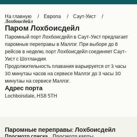
Canada
België (NL)
На главную
Европа
Саут-Уист
Ελλάδα
Belgique (FR)
Лохбоисдейл
Паром Лохбоисдейл
Polska
Deutschland
Паромный порт Лохбоисдейл в Саут-Уист предлагает
Schweiz (DE)
Norge
паромные переправы в Маллэг. При выборе до 8
рейсов в неделю, порт Лохбоисдейл соединяет Саут-
Україна
Indonesia
Уист с Шотландия.
Продолжительность плавания варьируется от 3 часы
المغرب
Maroc (FR)
30 минутаы часов на сервисе Маллэг до 3 часы 30
минутаы на сервисе Маллэг.
Адрес порта
Lochboisdale, HS8 5TH
Паромные переправы: Лохбоисдейл
Просмотр списка
Просмотр карты