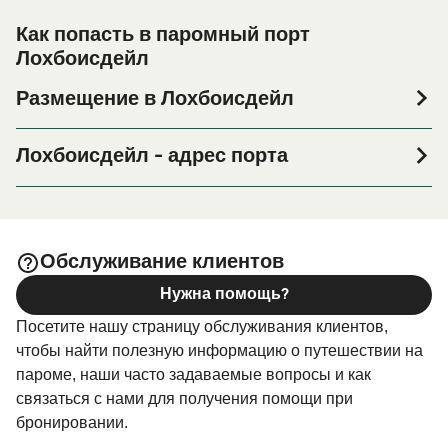
Как попасть в паромный порт
Лохбоисдейл
Размещение в Лохбоисдейл
Если вы планируете провести ночь в порту
Лохбоисдейл или его окрестностях перед или после
Лохбоисдейл - адрес порта
вашей поездки, или если вы ищете вариант
Lochboisdale, HS8 5TH
проживания на весь период поездки, пожалуйста,
зайдите на нашу страницу
Размещение в
, где вы найдете самый широкий выбор и
Лохбоисдейл
Обслуживание клиентов
самые выгодные цены.
Нужна помощь?
Посетите нашу страницу обслуживания клиентов,
чтобы найти полезную информацию о путешествии на
пароме, наши часто задаваемые вопросы и как
связаться с нами для получения помощи при
бронировании.