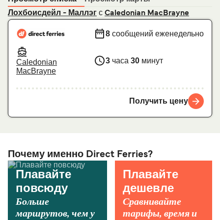
с
Лохбоисдейл - Маллэг
Caledonian MacBrayne
8
сообщений еженедельно
3
часа
30
минут
Caledonian
MacBrayne
Получить цену
Почему именно Direct Ferries?
Плавайте
Плавайте
повсюду
дешевле
Больше
Сравнивайте
маршрутов, чем у
тарифы, время и