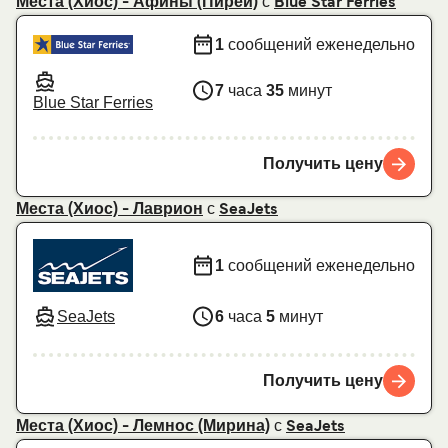
с
Места (Хиос) - Афины (Пирей)
Blue Star Ferries
1
сообщений еженедельно
7
часа
35
минут
Blue Star Ferries
Получить цену
с
Места (Хиос) - Лаврион
SeaJets
1
сообщений еженедельно
SeaJets
6
часа
5
минут
Получить цену
с
Места (Хиос) - Лемнос (Мирина)
SeaJets