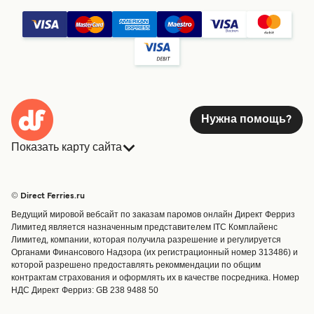
Нужна помощь?
Показать карту сайта
Паромы
Бронирования
Страны
Размещение
© Direct Ferries.ru
Обслуживание клиентов
Паромы
Ведущий мировой вебсайт по заказам паромов онлайн Директ Ферриз
Операторы
Грузоперевозки
Лимитед является назначенным представителем ITC Комплайенс
Лимитед, компании, которая получила разрешение и регулируется
Маршруты и порты
Органами Финансового Надзора (их регистрационный номер 313486) и
Special Offers
которой разрешено предоставлять рекоммендации по общим
Предлагает
контрактам страхования и оформлять их в качестве посредника. Номер
НДС Директ Ферриз: GB 238 9488 50
Паромные билеты