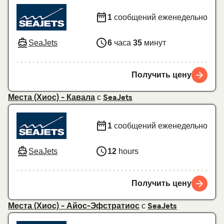
1
сообщений еженедельно
SeaJets
6
часа
35
минут
Получить цену
с
Места (Хиос) - Кавала
SeaJets
1
сообщений еженедельно
SeaJets
12
hours
Получить цену
с
Места (Хиос) - Айос-Эфстратиос
SeaJets