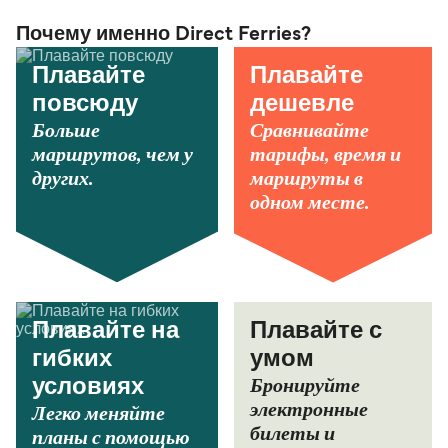
Почему именно Direct Ferries?
Плавайте
Плавайте
повсюду
дешевле
Больше
Сравнивайте
маршрутов, чем у
тарифы, время и
других.
маршруты в
одном месте.
Плавайте на
Плавайте с
гибких
умом
Бронируйте
условиях
электронные
Легко меняйте
билеты и
планы с помощью