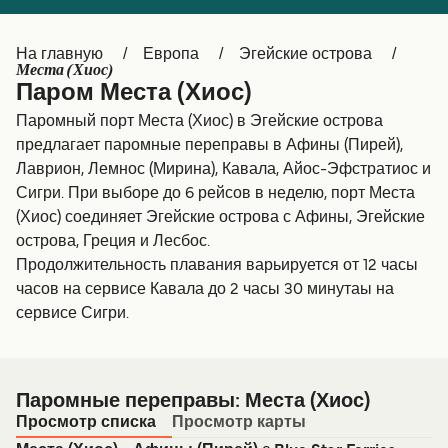
Canada
België (NL)
На главную
Европа
Эгейские острова
Ελλάδα
Belgique (FR)
Места (Хиос)
Паром Места (Хиос)
Polska
Deutschland
Паромный порт Места (Хиос) в Эгейские острова
Schweiz (DE)
Norge
предлагает паромные переправы в Афины (Пирей),
Лаврион, Лемнос (Мирина), Кавала, Айос-Эфстратиос и
Україна
Indonesia
Сигри. При выборе до 6 рейсов в неделю, порт Места
(Хиос) соединяет Эгейские острова с Афины, Эгейские
المغرب
Maroc (FR)
острова, Греция и Лесбос.
Продолжительность плавания варьируется от 12 часы
часов на сервисе Кавала до 2 часы 30 минутаы на
сервисе Сигри.
Паромные переправы: Места (Хиос)
Просмотр списка
Просмотр карты