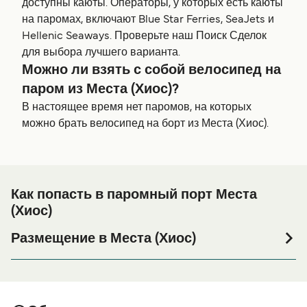
доступны каюты. Операторы, у которых есть каюты
на паромах, включают Blue Star Ferries, SeaJets и
Hellenic Seaways. Проверьте наш Поиск Сделок
для выбора лучшего варианта.
Можно ли взять с собой велосипед на
паром из Места (Хиос)?
В настоящее время нет паромов, на которых
можно брать велосипед на борт из Места (Хиос).
Как попасть в паромный порт Места
(Хиос)
Размещение в Места (Хиос)
Если вы планируете провести ночь в порту Места
(Хиос) или его окрестностях перед или после вашей
поездки, или если вы ищете вариант проживания на
весь период поездки, пожалуйста, зайдите на нашу