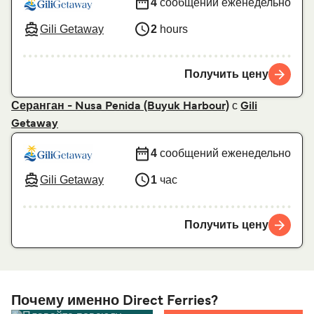
4
сообщений еженедельно
Gili Getaway
2
hours
Получить цену
с
Серанган - Nusa Penida (Buyuk Harbour)
Gili
Getaway
4
сообщений еженедельно
Gili Getaway
1
час
Получить цену
Почему именно Direct Ferries?