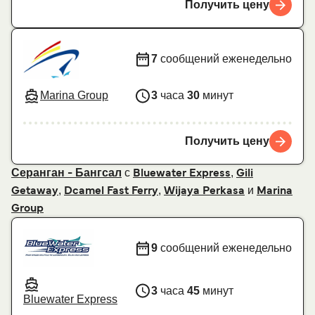
Получить цену
7
сообщений еженедельно
Marina Group
3
часа
30
минут
Получить цену
с
,
Серанган - Бангсал
Bluewater Express
Gili
,
,
и
Getaway
Dcamel Fast Ferry
Wijaya Perkasa
Marina
Group
9
сообщений еженедельно
3
часа
45
минут
Bluewater Express