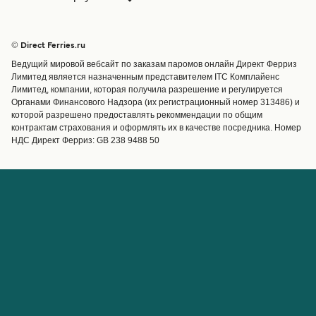
Паромы
Бронирования
Страны
Размещение
© Direct Ferries.ru
Обслуживание клиентов
Паромы
Ведущий мировой вебсайт по заказам паромов онлайн Директ Ферриз
Операторы
Грузоперевозки
Лимитед является назначенным представителем ITC Комплайенс
Лимитед, компании, которая получила разрешение и регулируется
Маршруты и порты
Органами Финансового Надзора (их регистрационный номер 313486) и
Special Offers
которой разрешено предоставлять рекоммендации по общим
Предлагает
контрактам страхования и оформлять их в качестве посредника. Номер
НДС Директ Ферриз: GB 238 9488 50
Паромные билеты
Счёт
Помощь и поддержка
Управление бронированием
Справка
Подтверждение
бронирования
О Direct Ferries
Работайте с нами
Международные сайты
Паромы для турагентов с
О нас
Direct Ferries