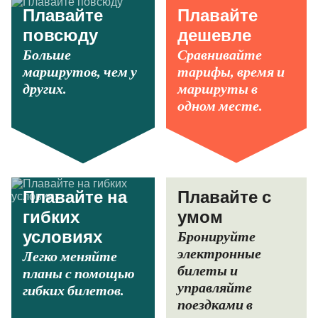
Плавайте
Плавайте
повсюду
дешевле
Больше
Сравнивайте
маршрутов, чем у
тарифы, время и
других.
маршруты в
одном месте.
Плавайте на
Плавайте с
гибких
умом
Бронируйте
условиях
электронные
Легко меняйте
билеты и
планы с помощью
управляйте
гибких билетов.
поездками в