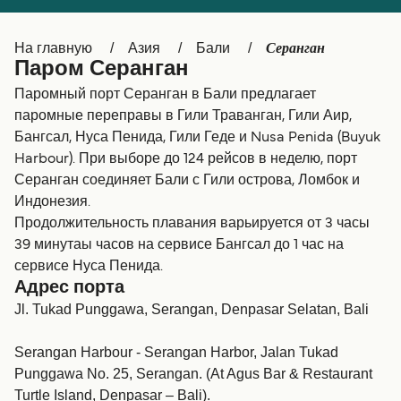
Canada
België (NL)
Серанган
На главную
Азия
Бали
Ελλάδα
Belgique (FR)
Паром Серанган
Polska
Deutschland
Паромный порт Серанган в Бали предлагает
паромные переправы в Гили Траванган, Гили Аир,
Schweiz (DE)
Norge
Бангсал, Нуса Пенида, Гили Геде и Nusa Penida (Buyuk
Harbour). При выборе до 124 рейсов в неделю, порт
Україна
Indonesia
Серанган соединяет Бали с Гили острова, Ломбок и
المغرب
Maroc (FR)
Индонезия.
Продолжительность плавания варьируется от 3 часы
39 минутаы часов на сервисе Бангсал до 1 час на
сервисе Нуса Пенида.
Адрес порта
Jl. Tukad Punggawa, Serangan, Denpasar Selatan, Bali
Serangan Harbour - Serangan Harbor, Jalan Tukad
Punggawa No. 25, Serangan. (At Agus Bar & Restaurant
Turtle Island, Denpasar – Bali).