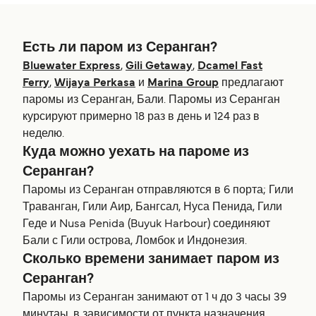
Есть ли паром из Серанган?
Bluewater Express
,
Gili Getaway
,
Dcamel Fast
Ferry
,
Wijaya Perkasa
и
Marina Group
предлагают
паромы из Серанган, Бали. Паромы из Серанган
курсируют примерно 18 раз в день и 124 раз в
неделю.
Куда можно уехать на пароме из
Серанган?
Паромы из Серанган отправляются в 6 порта; Гили
Траванган, Гили Аир, Бангсал, Нуса Пенида, Гили
Геде и Nusa Penida (Buyuk Harbour) соединяют
Бали с Гили острова, Ломбок и Индонезия.
Сколько времени занимает паром из
Серанган?
Паромы из Серанган занимают от 1 ч до 3 часы 39
минутаы, в зависимости от пункта назначения.