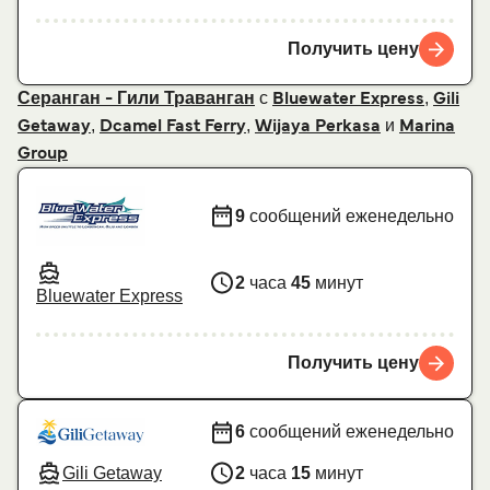
Получить цену
с
,
Серанган - Гили Траванган
Bluewater Express
Gili
,
,
и
Getaway
Dcamel Fast Ferry
Wijaya Perkasa
Marina
Group
9
сообщений еженедельно
2
часа
45
минут
Bluewater Express
Получить цену
6
сообщений еженедельно
Gili Getaway
2
часа
15
минут