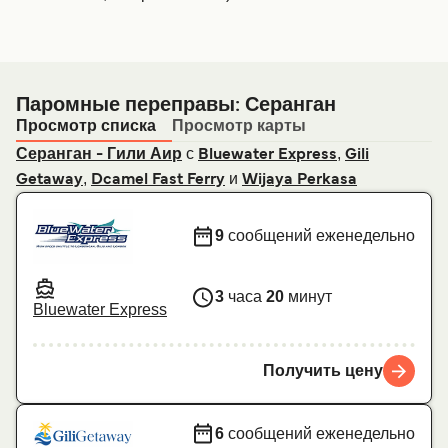
Паромные переправы: Серанган
Просмотр списка
Просмотр карты
с
,
Серанган - Гили Аир
Bluewater Express
Gili
,
и
Getaway
Dcamel Fast Ferry
Wijaya Perkasa
9
сообщений еженедельно
3
часа
20
минут
Bluewater Express
Получить цену
6
сообщений еженедельно