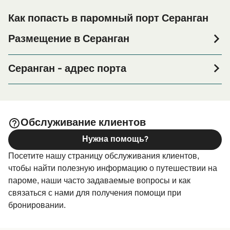
Как попасть в паромный порт Серанган
Размещение в Серанган
Если вы планируете провести ночь в порту Серанган
или его окрестностях перед или после вашей поездки,
Серанган - адрес порта
или если вы ищете вариант проживания на весь
Jl. Tukad Punggawa, Serangan, Denpasar Selatan, Bali
период поездки, пожалуйста, зайдите на нашу
страницу
, где вы найдете
Размещение в Серанган
Serangan Harbour - Serangan Harbor, Jalan Tukad
самый широкий выбор и самые выгодные цены.
Punggawa No. 25, Serangan. (At Agus Bar & Restaurant
Обслуживание клиентов
Turtle Island, Denpasar – Bali).
Нужна помощь?
Посетите нашу страницу обслуживания клиентов,
чтобы найти полезную информацию о путешествии на
пароме, наши часто задаваемые вопросы и как
связаться с нами для получения помощи при
бронировании.