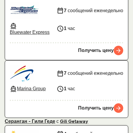
7
сообщений еженедельно
1
час
Bluewater Express
Получить цену
7
сообщений еженедельно
Marina Group
1
час
Получить цену
с
Серанган - Гили Геде
Gili Getaway