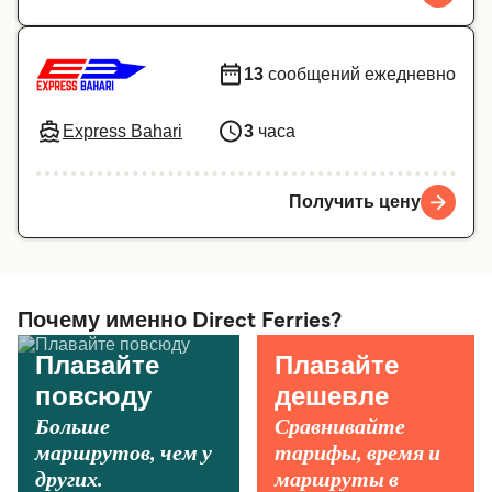
13
сообщений ежедневно
Express Bahari
3
часа
Получить цену
Почему именно Direct Ferries?
Плавайте
Плавайте
повсюду
дешевле
Больше
Сравнивайте
маршрутов, чем у
тарифы, время и
других.
маршруты в