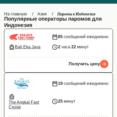
Canada
België (NL)
Паромы в Индонезия
На главную
Азия
Ελλάδα
Belgique (FR)
Популярные операторы паромов для
Индонезия
Polska
Deutschland
85
сообщений ежедневно
Schweiz (DE)
Norge
Bali Eka Jaya
2
часа
22
минут
Україна
Indonesia
المغرب
Maroc (FR)
Получить цену
19
сообщений ежедневно
25
минут
The Angkal Fast
Cruise