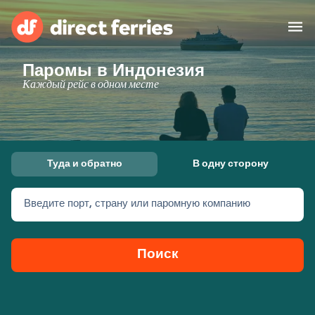
Паромы в Индонезия
Операторы
Каждый рейс в одном месте
Страны
Предлагает
Туда и обратно
В одну сторону
Паромные билеты
Введите порт, страну или паромную компанию
Маршруты и порты
Грузоперевозки
Паромы
Поиск
Россия
Размещение
Личный кабинет
United States
Suisse (FR)