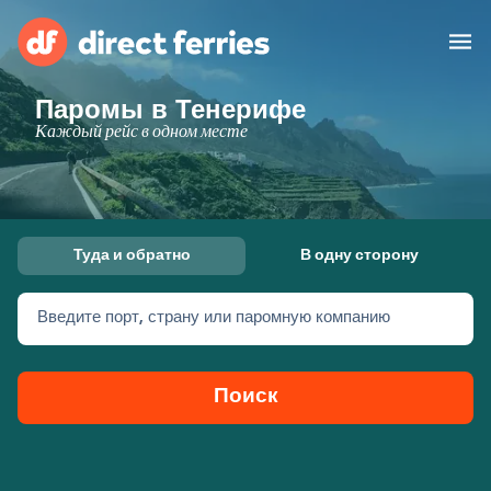
Паромы в Тенерифе
Операторы
Каждый рейс в одном месте
Страны
Предлагает
Туда и обратно
В одну сторону
Паромные билеты
Введите порт, страну или паромную компанию
Маршруты и порты
Грузоперевозки
Паромы
Поиск
Россия
Размещение
Личный кабинет
United States
Suisse (FR)