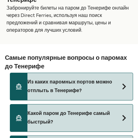
Тенерифе
Забронируйте билеты на паром до Тенерифе онлайн
через Direct Ferries, используя наш поиск
предложений и сравнивая маршруты, цены и
операторов для лучших условий.
Самые популярные вопросы о паромах
до Тенерифе
Из каких паромных портов можно
отплыть в Тенерифе?
Паромы до Тенерифе отправляются из:
Какой паром до Тенерифе самый
Сан-Себастиан-де-ла-Гомера
быстрый?
Лас-Пальмас-де-Гран-Канария