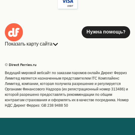
Нужна помощь?
Показать карту сайта
Паромы
Бронирования
Страны
Размещение
© Direct Ferries.ru
Обслуживание клиентов
Паромы
Ведущий мировой вебсайт по заказам паромов онлайн Директ Ферриз
Операторы
Грузоперевозки
Лимитед является назначенным представителем ITC Комплайенс
Лимитед, компании, которая получила разрешение и регулируется
Маршруты и порты
Органами Финансового Надзора (их регистрационный номер 313486) и
Special Offers
которой разрешено предоставлять рекоммендации по общим
Предлагает
контрактам страхования и оформлять их в качестве посредника. Номер
НДС Директ Ферриз: GB 238 9488 50
Паромные билеты
Счёт
Помощь и поддержка
Управление бронированием
Справка