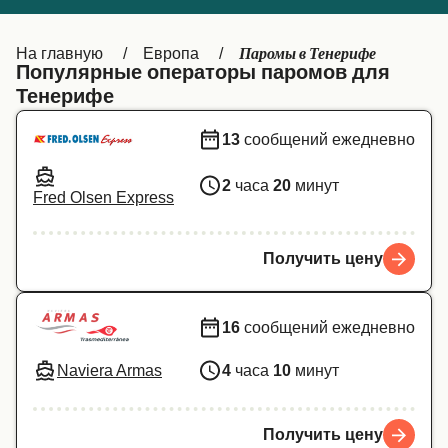
Canada
België (NL)
Паромы в Тенерифе
На главную
Европа
Ελλάδα
Belgique (FR)
Популярные операторы паромов для
Тенерифе
Polska
Deutschland
13
сообщений ежедневно
Schweiz (DE)
Norge
Україна
Indonesia
2
часа
20
минут
Fred Olsen Express
المغرب
Maroc (FR)
Получить цену
16
сообщений ежедневно
Naviera Armas
4
часа
10
минут
Получить цену