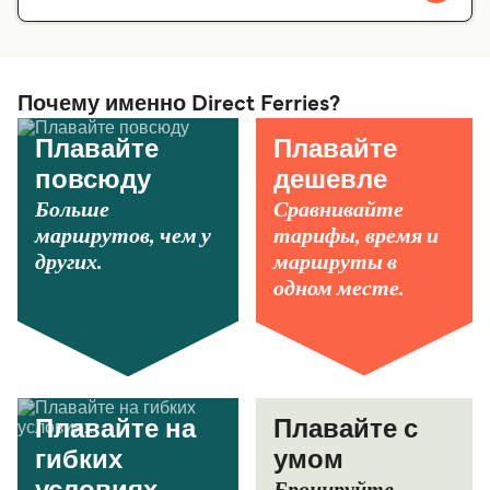
Почему именно Direct Ferries?
Плавайте
Плавайте
повсюду
дешевле
Больше
Сравнивайте
маршрутов, чем у
тарифы, время и
других.
маршруты в
одном месте.
Плавайте на
Плавайте с
гибких
умом
Бронируйте