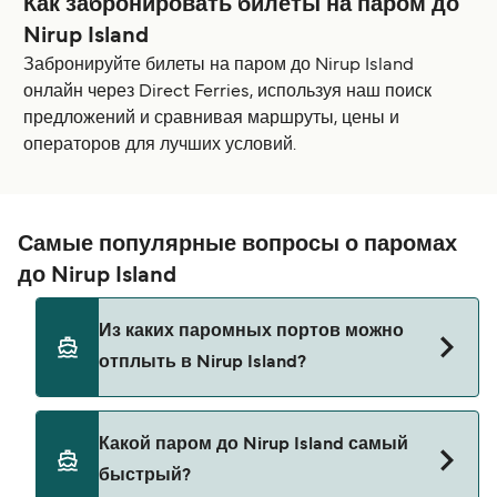
Как забронировать билеты на паром до
Nirup Island
Забронируйте билеты на паром до Nirup Island
онлайн через Direct Ferries, используя наш поиск
предложений и сравнивая маршруты, цены и
операторов для лучших условий.
Самые популярные вопросы о паромах
до Nirup Island
Из каких паромных портов можно
отплыть в Nirup Island?
Паромы до Nirup Island отправляются из:
Какой паром до Nirup Island самый
Харборфронт
быстрый?