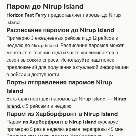
Паром до Nirup Island
Horizon Fast Ferry
предоставляет паромы до Nirup
Island.
Расписание паромов до Nirup Island
Примерно 3 ежедневных рейсов и до 12 рейсов в
неделю до Nirup Island. Расписание паромов может
меняться в течение года и часто увеличивается в
сезон высокoго спроса. Используйте наш поиск
предложений для получения актуальной информации
о рейсах и доступности.
Порты отправления паромов Nirup
Island
Есть один порт для паромов до Nirup Island —
Nirup
Island
, с 5 рейсами в неделю.
Паром из Харборфронт в Nirup Island
Паром
из Харборфронт в Nirup Island
курсирует
примерно 5 раз в неделю, время переправы 45 мин.