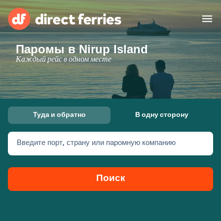
Паромы в Nirup Island
Операторы
Каждый рейс в одном месте
Страны
Предлагает
Туда и обратно
В одну сторону
Паромные билеты
Введите порт, страну или паромную компанию
Маршруты и порты
Грузоперевозки
Паромы
Поиск
Россия
Размещение
Личный кабинет
United States
Suisse (FR)