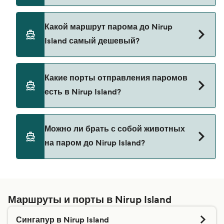
Самый быстрый паром до Nirup Island следует
Какой маршрут парома до Nirup
по маршруту из Харборфронт в Nirup Island со
Island самый дешевый?
временем переправы примерно 45 мин.
Самый дешевый паром до Nirup Island стоит
Какие порты отправления паромов
115₽ на пароме из Харборфронт в Nirup Island.
есть в Nirup Island?
Цена не включает сборы за бронирование.
Порты отправления паромов в Nirup Island:
Можно ли брать с собой животных
Nirup Island
на паром до Nirup Island?
Возможность перевозки домашних животных на
паромах зависит от паромной компании.
Введите свои данные выше, и мы сообщим вам,
Маршруты и порты в Nirup Island
сможете ли вы взять питомца на выбранный
Сингапур в Nirup Island
вами рейс. Для получения дополнительной