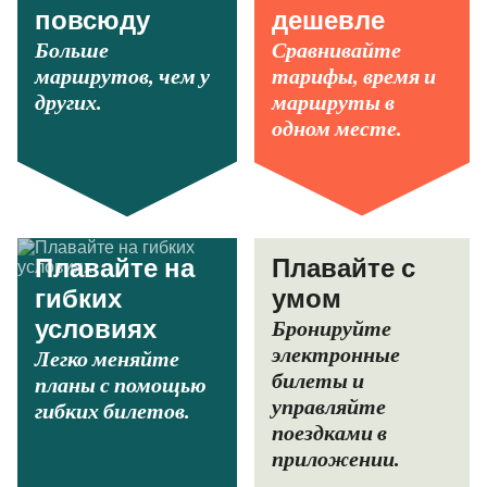
повсюду
дешевле
Больше
Сравнивайте
маршрутов, чем у
тарифы, время и
других.
маршруты в
одном месте.
Плавайте на
Плавайте с
гибких
умом
Бронируйте
условиях
электронные
Легко меняйте
билеты и
планы с помощью
управляйте
гибких билетов.
поездками в
приложении.