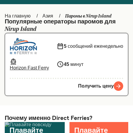
Canada
België (NL)
Паромы в Nirup Island
На главную
Азия
Ελλάδα
Belgique (FR)
Популярные операторы паромов для
Nirup Island
Polska
Deutschland
Schweiz (DE)
Norge
5
сообщений еженедельно
Україна
Indonesia
45
минут
المغرب
Maroc (FR)
Horizon Fast Ferry
Получить цену
Почему именно Direct Ferries?
Плавайте
Плавайте