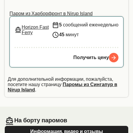
информации или если вы путешествуете с
Паром из Харборфронт в Nirup Island
животным-помощником, мы рекомендуем
напрямую связаться с нашей службой
5
сообщений еженедельно
Horizon Fast
поддержки клиентов.
Ferry
45
минут
Получить цену
Для дополнительной информации, пожалуйста,
посетите нашу страницу
Паромы из Сингапур в
Nirup Island
.
На борту паромов
Информация, видео и отзывы