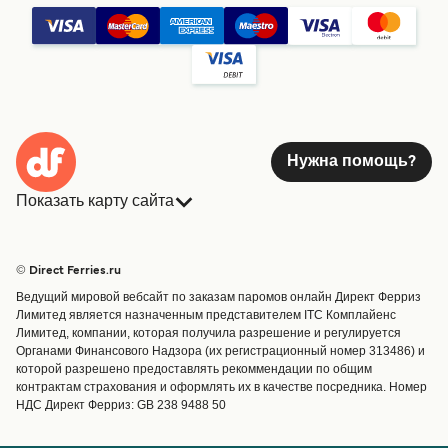
Нужна помощь?
Показать карту сайта
Паромы
Бронирования
Страны
Размещение
© Direct Ferries.ru
Обслуживание клиентов
Паромы
Ведущий мировой вебсайт по заказам паромов онлайн Директ Ферриз
Операторы
Грузоперевозки
Лимитед является назначенным представителем ITC Комплайенс
Лимитед, компании, которая получила разрешение и регулируется
Маршруты и порты
Органами Финансового Надзора (их регистрационный номер 313486) и
Special Offers
которой разрешено предоставлять рекоммендации по общим
Предлагает
контрактам страхования и оформлять их в качестве посредника. Номер
НДС Директ Ферриз: GB 238 9488 50
Паромные билеты