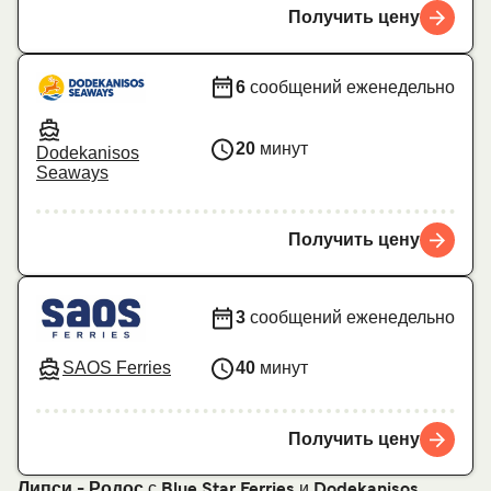
Получить цену
6
сообщений еженедельно
20
минут
Dodekanisos
Seaways
Получить цену
3
сообщений еженедельно
SAOS Ferries
40
минут
Получить цену
с
и
Липси - Родос
Blue Star Ferries
Dodekanisos