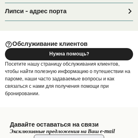
Если вы планируете провести ночь в порту Липси или
его окрестностях перед или после вашей поездки, или
Липси - адрес порта
если вы ищете вариант проживания на весь период
Ferry Boat and Passenger Boat Dock, Lipsi, 850 01,
поездки, пожалуйста, зайдите на нашу страницу
Greece
, где вы найдете самый широкий
Размещение в Липси
выбор и самые выгодные цены.
Обслуживание клиентов
Нужна помощь?
Посетите нашу страницу обслуживания клиентов,
чтобы найти полезную информацию о путешествии на
пароме, наши часто задаваемые вопросы и как
связаться с нами для получения помощи при
бронировании.
Давайте оставаться на связи
Эксклюзивные предложения на Ваш e-mail