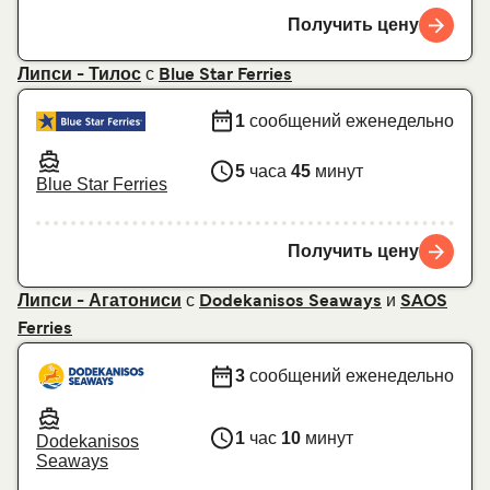
Получить цену
с
Липси - Тилос
Blue Star Ferries
1
сообщений еженедельно
5
часа
45
минут
Blue Star Ferries
Получить цену
с
и
Липси - Агатониси
Dodekanisos Seaways
SAOS
Ferries
3
сообщений еженедельно
1
час
10
минут
Dodekanisos
Seaways