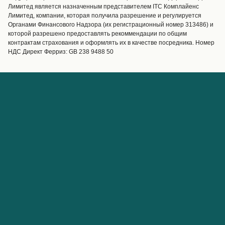
Операторы
Грузоперевозки
Лимитед является назначенным представителем ITC Комплайенс
Лимитед, компании, которая получила разрешение и регулируется
Маршруты и порты
Органами Финансового Надзора (их регистрационный номер 313486) и
Special Offers
которой разрешено предоставлять рекоммендации по общим
Предлагает
контрактам страхования и оформлять их в качестве посредника. Номер
НДС Директ Ферриз: GB 238 9488 50
Паромные билеты
Счёт
Помощь и поддержка
Управление бронированием
Справка
Подтверждение
бронирования
О Direct Ferries
Работайте с нами
Международные сайты
Паромы для турагентов с
О нас
Direct Ferries
Партнёрская программа
Direct Ferries
О
Партнерские сайты