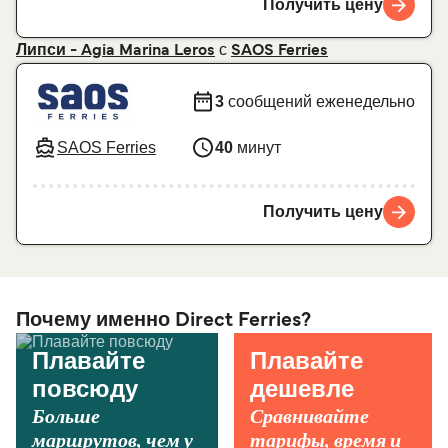
Получить цену
с
Липси - Agia Marina Leros
SAOS Ferries
3
сообщений еженедельно
SAOS Ferries
40
минут
Получить цену
Почему именно Direct Ferries?
Плавайте
Плавайте
повсюду
дешевле
Больше
Сравнивайте
маршрутов, чем у
тарифы, время и