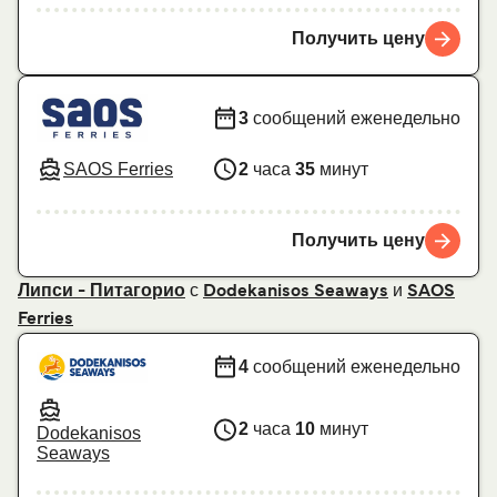
Получить цену
3
сообщений еженедельно
SAOS Ferries
2
часа
35
минут
Получить цену
с
и
Липси - Питагорио
Dodekanisos Seaways
SAOS
Ferries
4
сообщений еженедельно
2
часа
10
минут
Dodekanisos
Seaways