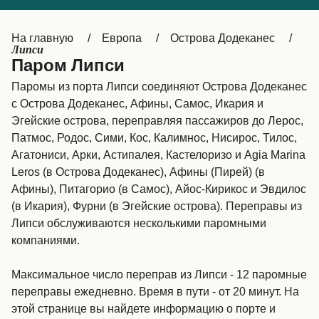
Canada
België (NL)
На главную
Европа
Острова Додеканес
Ελλάδα
Belgique (FR)
Липси
Паром Липси
Polska
Deutschland
Паромы из порта Липси соединяют Острова Додеканес
Schweiz (DE)
Norge
с Острова Додеканес, Афины, Самос, Икария и
Эгейские острова, переправляя пассажиров до Лерос,
Україна
Indonesia
Патмос, Родос, Сими, Кос, Калимнос, Нисирос, Тилос,
Агатониси, Арки, Астипалея, Кастелоризо и Agia Marina
المغرب
Maroc (FR)
Leros (в Острова Додеканес), Афины (Пирей) (в
Афины), Питагорио (в Самос), Айос-Кирикос и Эвдилос
(в Икария), Фурни (в Эгейские острова). Переправы из
Липси обслуживаются несколькими паромными
компаниями.
Максимальное число переправ из Липси - 12 паромные
переправы ежедневно. Время в пути - от 20 минут. На
этой странице вы найдете информацию о порте и