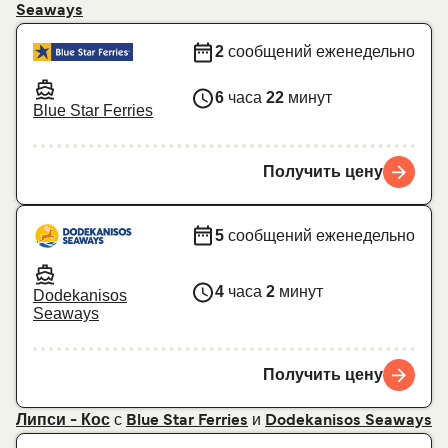
Seaways
2
сообщений еженедельно
6
часа
22
минут
Blue Star Ferries
Получить цену
5
сообщений еженедельно
4
часа
2
минут
Dodekanisos
Seaways
Получить цену
с
и
Липси - Кос
Blue Star Ferries
Dodekanisos Seaways