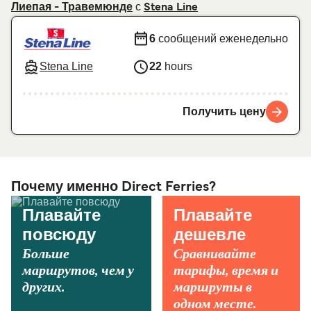
с
Лиепая - Травемюнде
Stena Line
6
сообщений еженедельно
Stena Line
22
hours
Получить цену
Почему именно Direct Ferries?
Плавайте
Плавайте
повсюду
дешевле
Больше
Сравнивайте
маршрутов, чем у
тарифы, время и
других.
маршруты в
одном месте.