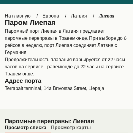
Canada
België (NL)
Лиепая
На главную
Европа
Латвия
Ελλάδα
Belgique (FR)
Паром Лиепая
Polska
Deutschland
Паромный порт Лиепая в Латвия предлагает
паромные переправы в Травемюнде. При выборе до 6
Schweiz (DE)
Norge
рейсов в неделю, порт Лиепая соединяет Латвия с
Германия.
Україна
Indonesia
Продолжительность плавания варьируется от 22 часы
المغرب
Maroc (FR)
часов на сервисе Травемюнде до 22 часы на сервисе
Травемюнде.
Адрес порта
Terrabalt terminal, 14a Brīvostas Street, Liepāja
Паромные переправы: Лиепая
Просмотр списка
Просмотр карты