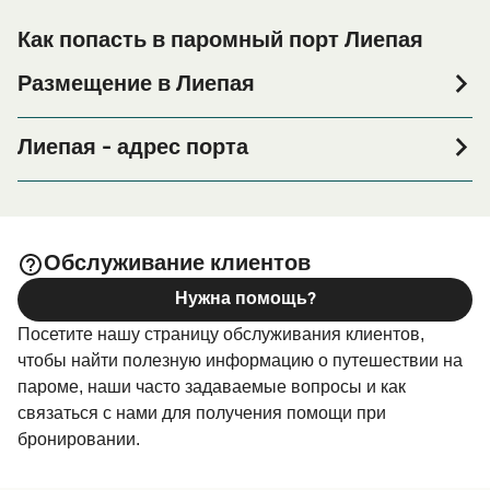
Как попасть в паромный порт Лиепая
Размещение в Лиепая
Если вы планируете провести ночь в порту Лиепая или
его окрестностях перед или после вашей поездки, или
Лиепая - адрес порта
если вы ищете вариант проживания на весь период
Terrabalt terminal, 14a Brīvostas Street, Liepāja
поездки, пожалуйста, зайдите на нашу страницу
, где вы найдете самый
Размещение в Лиепая
широкий выбор и самые выгодные цены.
Обслуживание клиентов
Нужна помощь?
Посетите нашу страницу обслуживания клиентов,
чтобы найти полезную информацию о путешествии на
пароме, наши часто задаваемые вопросы и как
связаться с нами для получения помощи при
бронировании.