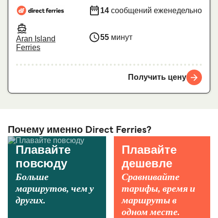
14
сообщений еженедельно
55
минут
Aran Island
Ferries
Получить цену
Почему именно Direct Ferries?
Плавайте
Плавайте
повсюду
дешевле
Больше
Сравнивайте
маршрутов, чем у
тарифы, время и
других.
маршруты в
одном месте.