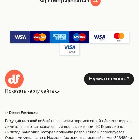
Зарегистрироваться
Нужна помощь?
Показать карту сайта
Паромы
Бронирования
Страны
Размещение
© Direct Ferries.ru
Обслуживание клиентов
Паромы
Ведущий мировой вебсайт по заказам паромов онлайн Директ Ферриз
Операторы
Грузоперевозки
Лимитед является назначенным представителем ITC Комплайенс
Лимитед, компании, которая получила разрешение и регулируется
Маршруты и порты
Органами Финансового Надзора (их регистрационный номер 313486) и