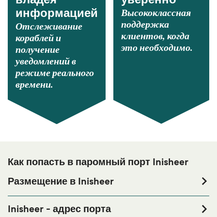
владея
уверенно
Высококлассная
информацией
поддержка
Отслеживание
клиентов, когда
кораблей и
это необходимо.
получение
уведомлений в
режиме реального
времени.
Как попасть в паромный порт Inisheer
Размещение в Inisheer
Если вы планируете провести ночь в порту Inisheer или
его окрестностях перед или после вашей поездки, или
Inisheer - адрес порта
если вы ищете вариант проживания на весь период