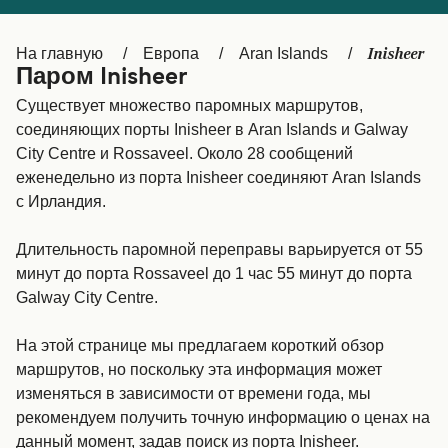
Canada
België (NL)
Inisheer
На главную
Европа
Aran Islands
Ελλάδα
Belgique (FR)
Паром Inisheer
Polska
Deutschland
Существует множество паромных маршрутов,
соединяющих порты Inisheer в Aran Islands и Galway
Schweiz (DE)
Norge
City Centre и Rossaveel. Около 28 сообщений
еженедельно из порта Inisheer соединяют Aran Islands
Україна
Indonesia
с Ирландия.
المغرب
Maroc (FR)
Длительность паромной переправы варьируется от 55
минут до порта Rossaveel до 1 час 55 минут до порта
Galway City Centre.
На этой странице мы предлагаем короткий обзор
маршрутов, но поскольку эта информация может
изменяться в зависимости от времени года, мы
рекомендуем получить точную информацию о ценах на
данный момент, задав поиск из порта Inisheer.