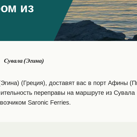
ом из
Сувала (Эгина)
гина) (Греция), доставят вас в порт Афины (П
ительность переправы на маршруте из Сувала (
озчиком Saronic Ferries.