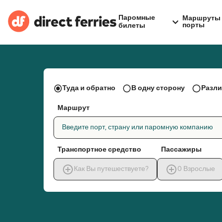
Паромные
Маршруты 
порты
билеты
Туда и обратно
В одну сторону
Разли
Маршрут
Введите порт, страну или паромную компанию
Транспортное средство
Пассажиры
Как Вы путешествуете?
0
Взрослые