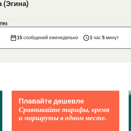
 (Эгина)
ries
15
сообщений еженедельно
1
час
5
минут
Плавайте дешевле
Сравнивайте тарифы, время
и маршруты в одном месте.