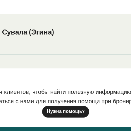
 Сувала (Эгина)
ала (Эгина) или его окрестностях перед или после вашей п
на нашу страницу
, где вы н
Размещение в Сувала (Эгина)
я клиентов, чтобы найти полезную информацию
аться с нами для получения помощи при брони
Нужна помощь?