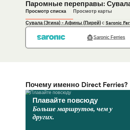
Паромные переправы: Сувала
Просмотр списка
Просмотр карты
с
Сувала (Эгина) - Афины (Пирей)
Saronic Fer
Saronic Ferries
Почему именно Direct Ferries?
Плавайте повсюду
Больше маршрутов, чем у
других.