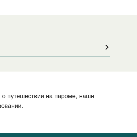
оездки, или если вы ищете вариант проживания
айдете самый широкий выбор и самые выгодные
 о путешествии на пароме, наши
ровании.