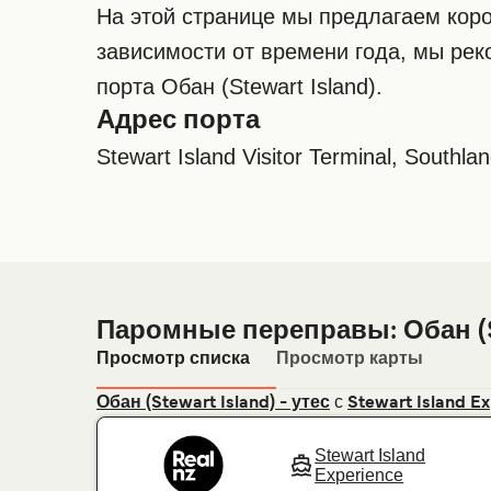
На этой странице мы предлагаем коро
зависимости от времени года, мы ре
порта Обан (Stewart Island).
Адрес порта
Stewart Island Visitor Terminal, Southl
Паромные переправы: Обан (St
Просмотр списка
Просмотр карты
с
Обан (Stewart Island) - утес
Stewart Island E
Stewart Island
Experience