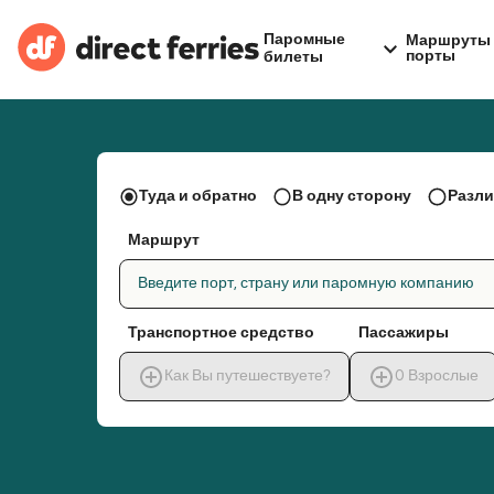
Паромные
Маршруты 
порты
билеты
Туда и обратно
В одну сторону
Разли
Маршрут
Введите порт, страну или паромную компанию
Транспортное средство
Пассажиры
Как Вы путешествуете?
0
Взрослые