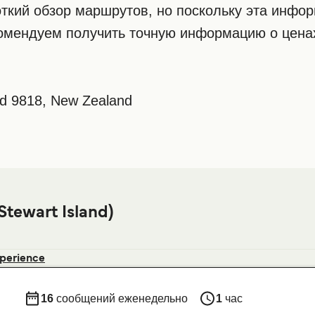
ткий обзор маршрутов, но поскольку эта инфо
комендуем получить точную информацию о ценах
and 9818, New Zealand
ewart Island)
xperience
16
сообщений еженедельно
1
час