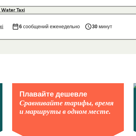
 Water Taxi
xi
6
сообщений еженедельно
30
минут
Плавайте дешевле
Сравнивайте тарифы, время
и маршруты в одном месте.