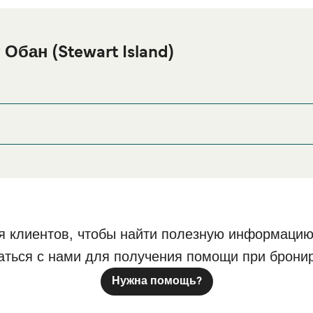
Обан (Stewart Island)
 (Stewart Island) или его окрестностях перед или после ва
а, зайдите на нашу страницу
Размещение в Обан (Stewart 
New Zealand
я клиентов, чтобы найти полезную информацию
аться с нами для получения помощи при брони
Нужна помощь?