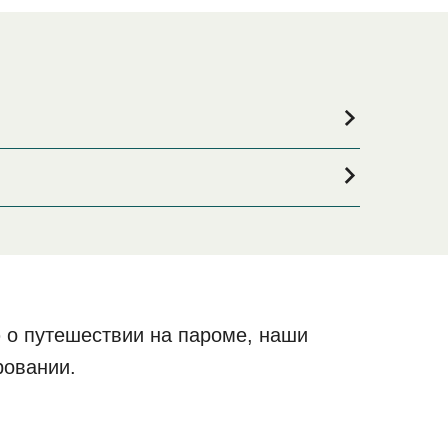
шей поездки, или если вы ищете вариант
, где вы найдете самый широкий выбор и
Island)
 о путешествии на пароме, наши
ровании.