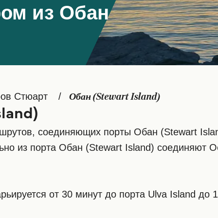
ом из Обан
ов Стюарт
Обан (Stewart Island)
land)
утов, соединяющих порты Обан (Stewart Island
ьно из порта Обан (Stewart Island) соединяют 
ируется от 30 минут до порта Ulva Island до 1 