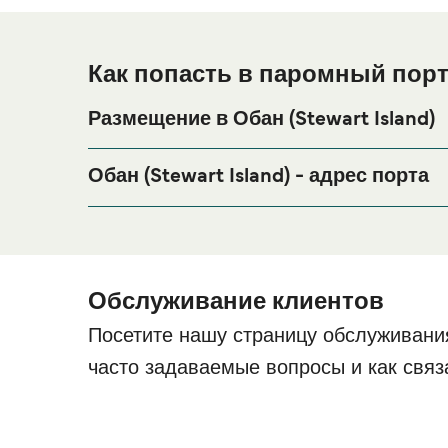
Как попасть в паромный порт 
Размещение в Обан (Stewart Island)
Если вы планируете провести ночь в порту Обан
проживания на весь период поездки, пожалуйст
Обан (Stewart Island) - адрес порта
самые выгодные цены.
Stewart Island Visitor Terminal, Southland 9818, 
Обслуживание клиентов
Посетите нашу страницу обслуживани
часто задаваемые вопросы и как связ