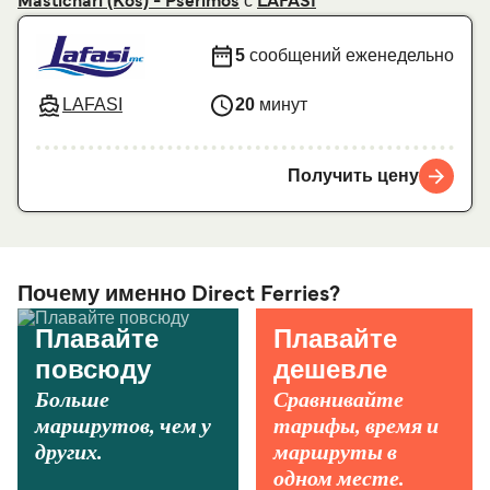
с
Mastichari (Kos) - Pserimos
LAFASI
5
сообщений еженедельно
LAFASI
20
минут
Получить цену
Почему именно Direct Ferries?
Плавайте
Плавайте
повсюду
дешевле
Больше
Сравнивайте
маршрутов, чем у
тарифы, время и
других.
маршруты в
одном месте.