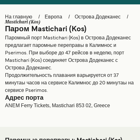
Canada
België (NL)
На главную
Европа
Острова Додеканес
Ελλάδα
Belgique (FR)
Mastichari (Kos)
Паром Mastichari (Kos)
Polska
Deutschland
Паромный порт Mastichari (Kos) в Острова Додеканес
Schweiz (DE)
Norge
предлагает паромные переправы в Калимнос и
Pserimos. При выборе до 47 рейсов в неделю, порт
Україна
Indonesia
Mastichari (Kos) соединяет Острова Додеканес с
Острова Додеканес.
المغرب
Maroc (FR)
Продолжительность плавания варьируется от 37
минутаы часов на сервисе Калимнос до 20 минутаы на
сервисе Pserimos.
Адрес порта
ANEM Ferry Tickets, Mastichari 853 02, Greece