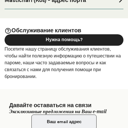
Mastichari (Kos) - адрес порта
поездки, или если вы ищете вариант проживания на
ANEM Ferry Tickets, Mastichari 853 02, Greece
весь период поездки, пожалуйста, зайдите на нашу
страницу
, где вы
Размещение в Mastichari (Kos)
найдете самый широкий выбор и самые выгодные
Обслуживание клиентов
цены.
Нужна помощь?
Посетите нашу страницу обслуживания клиентов,
чтобы найти полезную информацию о путешествии на
пароме, наши часто задаваемые вопросы и как
связаться с нами для получения помощи при
бронировании.
Давайте оставаться на связи
Эксклюзивные предложения на Ваш e-mail