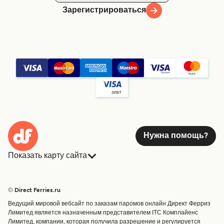
Зарегистрироваться
Нужна помощь?
Показать карту сайта
Паромы
Бронирования
Страны
Размещение
© Direct Ferries.ru
Обслуживание клиентов
Паромы
Ведущий мировой вебсайт по заказам паромов онлайн Директ Ферриз
Операторы
Грузоперевозки
Лимитед является назначенным представителем ITC Комплайенс
Лимитед, компании, которая получила разрешение и регулируется
Маршруты и порты