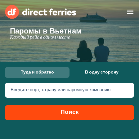
Паромы в Вьетнам
Операторы
Каждый рейс в одном месте
Страны
Предлагает
Туда и обратно
В одну сторону
Паромные билеты
Введите порт, страну или паромную компанию
Маршруты и порты
Грузоперевозки
Паромы
Поиск
Россия
Размещение
Личный кабинет
United States
Suisse (FR)