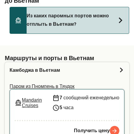
до Вьетнам
Из каких паромных портов можно
отплыть в Вьетнам?
В настоящее время паромы до Вьетнам не
курсируют. Просмотрите наш Поиск Сделок для
альтернативных маршрутов.
Маршруты и порты в Вьетнам
Камбоджа в Вьетнам
Паром из Пномпень в Тяудок
7
сообщений еженедельно
Mandarin
Cruises
5
часа
Получить цену