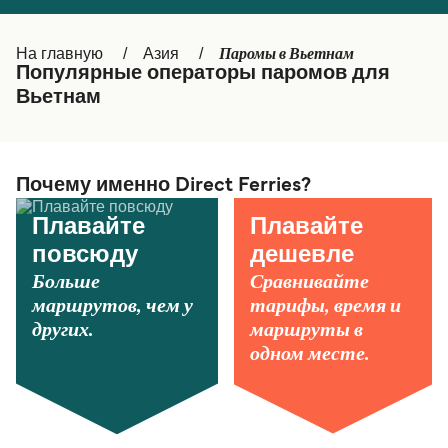
Canada
België (NL)
Паромы в Вьетнам
На главную
Азия
Ελλάδα
Belgique (FR)
Популярные операторы паромов для
Вьетнам
Polska
Deutschland
Schweiz (DE)
Norge
Україна
Indonesia
Почему именно Direct Ferries?
المغرب
Maroc (FR)
Плавайте
Плавайте
повсюду
дешевле
Больше
Сравнивайте
маршрутов, чем у
тарифы, время и
других.
маршруты в
одном месте.