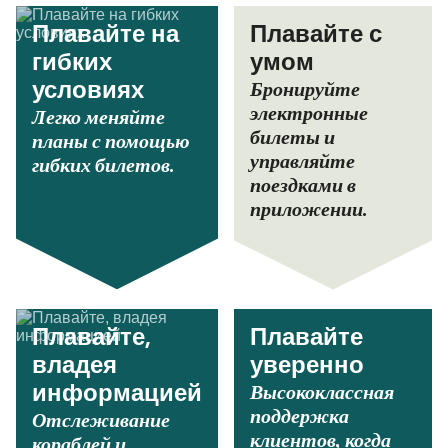
Плавайте на
Плавайте с
гибких
умом
Бронируйте
условиях
электронные
Легко меняйте
билеты и
планы с помощью
управляйте
гибких билетов.
поездками в
приложении.
Плавайте,
Плавайте
владея
уверенно
Высококлассная
информацией
поддержка
Отслеживание
клиентов, когда
кораблей и