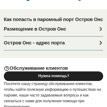
Как попасть в паромный порт Остров Oнс
Размещение в Остров Oнс
Если вы планируете провести ночь в порту Остров Oнс
или его окрестностях перед или после вашей поездки,
Остров Oнс - адрес порта
или если вы ищете вариант проживания на весь
Ons Island, Pontevedra
период поездки, пожалуйста, зайдите на нашу
страницу
, где вы найдете
Размещение в Остров Oнс
самый широкий выбор и самые выгодные цены.
Обслуживание клиентов
Нужна помощь?
Посетите нашу страницу обслуживания клиентов,
чтобы найти полезную информацию о путешествии на
пароме, наши часто задаваемые вопросы и как
связаться с нами для получения помощи при
бронировании.