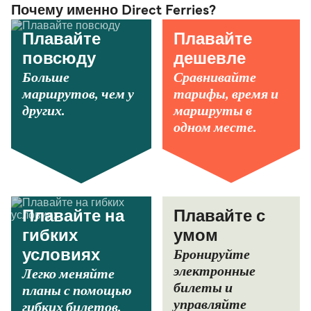
Почему именно Direct Ferries?
Плавайте
Плавайте
повсюду
дешевле
Больше
Сравнивайте
маршрутов, чем у
тарифы, время и
других.
маршруты в
одном месте.
Плавайте на
Плавайте с
гибких
умом
Бронируйте
условиях
электронные
Легко меняйте
билеты и
планы с помощью
управляйте
гибких билетов.