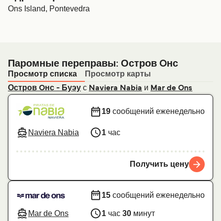
Ons Island, Pontevedra
Паромные переправы: Остров Oнс
Просмотр списка
Просмотр карты
с
и
Остров Oнс - Буэу
Naviera Nabia
Mar de Ons
19
сообщений еженедельно
Naviera Nabia
1
час
Получить цену
15
сообщений еженедельно
Mar de Ons
1
час
30
минут