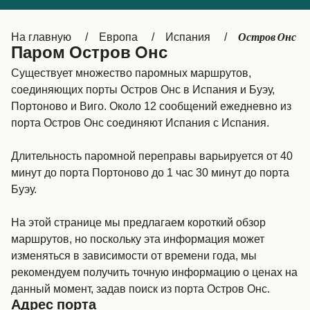
Canada
België (NL)
Остров Oнс
На главную
Европа
Испания
Ελλάδα
Belgique (FR)
Паром Остров Oнс
Polska
Deutschland
Существует множество паромных маршрутов,
соединяющих порты Остров Oнс в Испания и Буэу,
Schweiz (DE)
Norge
Портоново и Виго. Около 12 сообщений ежедневно из
порта Остров Oнс соединяют Испания с Испания.
Україна
Indonesia
المغرب
Maroc (FR)
Длительность паромной переправы варьируется от 40
минут до порта Портоново до 1 час 30 минут до порта
Буэу.
На этой странице мы предлагаем короткий обзор
маршрутов, но поскольку эта информация может
изменяться в зависимости от времени года, мы
рекомендуем получить точную информацию о ценах на
данный момент, задав поиск из порта Остров Oнс.
Адрес порта