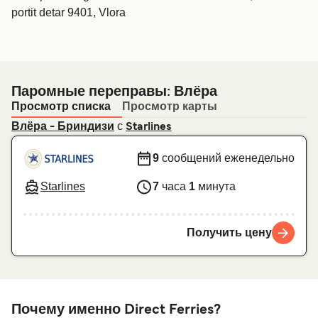
portit detar 9401, Vlora
Паромные переправы: Влёра
Просмотр списка
Просмотр карты
с
Влёра - Бриндизи
Starlines
9
сообщений еженедельно
Starlines
7
часа
1
минута
Получить цену
Почему именно Direct Ferries?