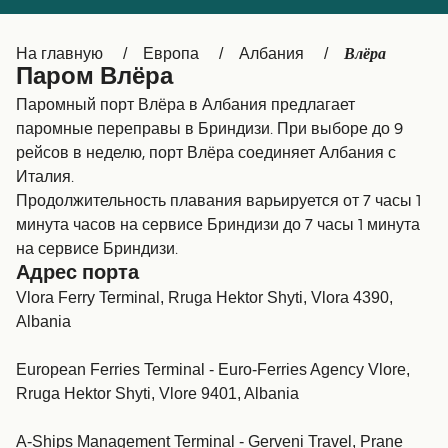
Canada
België (NL)
Влёра
На главную
Европа
Албания
Ελλάδα
Belgique (FR)
Паром Влёра
Polska
Deutschland
Паромный порт Влёра в Албания предлагает
паромные переправы в Бриндизи. При выборе до 9
Schweiz (DE)
Norge
рейсов в неделю, порт Влёра соединяет Албания с
Италия.
Україна
Indonesia
Продолжительность плавания варьируется от 7 часы 1
المغرب
Maroc (FR)
минута часов на сервисе Бриндизи до 7 часы 1 минута
на сервисе Бриндизи.
Адрес порта
Vlora Ferry Terminal, Rruga Hektor Shyti, Vlora 4390,
Albania
European Ferries Terminal - Euro-Ferries Agency Vlore,
Rruga Hektor Shyti, Vlore 9401, Albania
A-Ships Management Terminal - Gerveni Travel, Prane