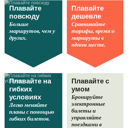
Плавайте
Плавайте
повсюду
дешевле
Больше
Сравнивайте
маршрутов, чем у
тарифы, время и
других.
маршруты в
одном месте.
Плавайте на
Плавайте с
гибких
умом
Бронируйте
условиях
электронные
Легко меняйте
билеты и
планы с помощью
управляйте
гибких билетов.
поездками в