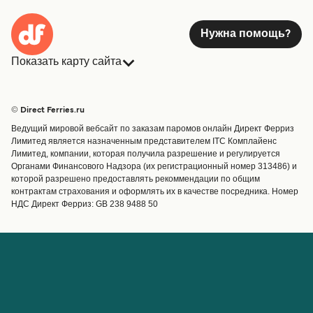
Нужна помощь?
Показать карту сайта
Паромы
Бронирования
Страны
Размещение
© Direct Ferries.ru
Обслуживание клиентов
Паромы
Ведущий мировой вебсайт по заказам паромов онлайн Директ Ферриз
Операторы
Грузоперевозки
Лимитед является назначенным представителем ITC Комплайенс
Лимитед, компании, которая получила разрешение и регулируется
Маршруты и порты
Органами Финансового Надзора (их регистрационный номер 313486) и
Special Offers
которой разрешено предоставлять рекоммендации по общим
Предлагает
контрактам страхования и оформлять их в качестве посредника. Номер
НДС Директ Ферриз: GB 238 9488 50
Паромные билеты
Счёт
Помощь и поддержка
Управление бронированием
Справка
Подтверждение
бронирования