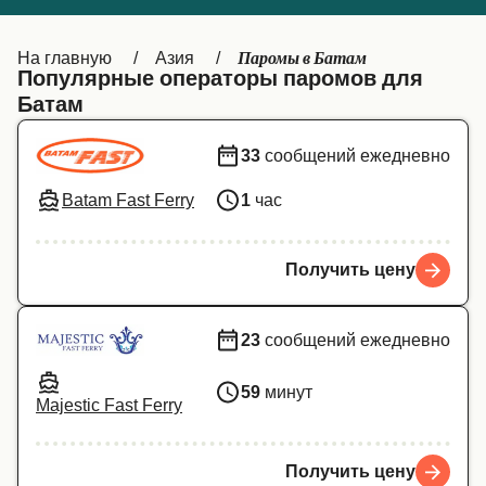
Canada
België (NL)
Паромы в Батам
На главную
Азия
Ελλάδα
Belgique (FR)
Популярные операторы паромов для
Батам
Polska
Deutschland
Schweiz (DE)
Norge
33
сообщений ежедневно
Україна
Indonesia
Batam Fast Ferry
1
час
المغرب
Maroc (FR)
Получить цену
23
сообщений ежедневно
59
минут
Majestic Fast Ferry
Получить цену