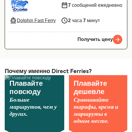
7
сообщений ежедневно
Dolphin Fast Ferry
2
часа
7
минут
Получить цену
Почему именно Direct Ferries?
Плавайте
Плавайте
повсюду
дешевле
Больше
Сравнивайте
маршрутов, чем у
тарифы, время и
других.
маршруты в
одном месте.