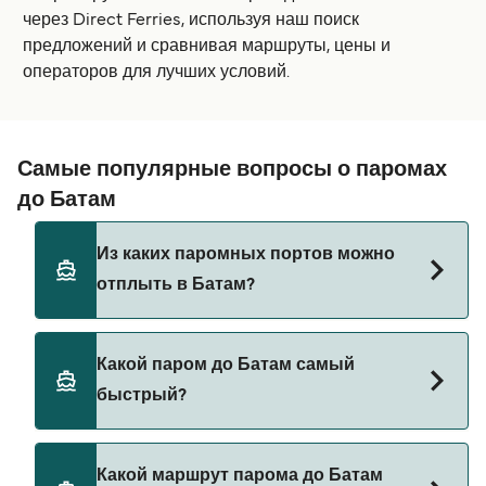
через Direct Ferries, используя наш поиск
предложений и сравнивая маршруты, цены и
операторов для лучших условий.
Самые популярные вопросы о паромах
до Батам
Из каких паромных портов можно
отплыть в Батам?
Паромы до Батам отправляются из:
Какой паром до Батам самый
Тана Мера
быстрый?
Харборфронт
Самый быстрый паром до Батам следует по
Pasir Gudang
Какой маршрут парома до Батам