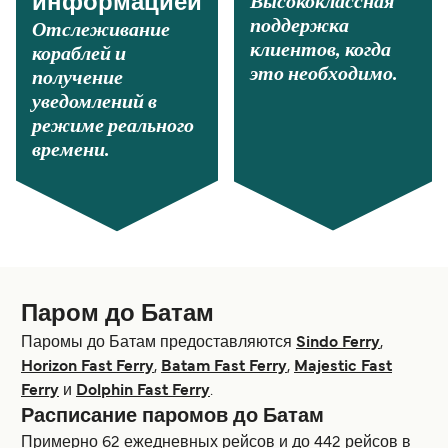
Высококлассная
информацией
поддержка
Отслеживание
клиентов, когда
кораблей и
это необходимо.
получение
уведомлений в
режиме реального
времени.
Паром до Батам
Паромы до Батам предоставляются
Sindo Ferry
,
Horizon Fast Ferry
,
Batam Fast Ferry
,
Majestic Fast
Ferry
и
Dolphin Fast Ferry
.
Расписание паромов до Батам
Примерно 62 ежедневных рейсов и до 442 рейсов в