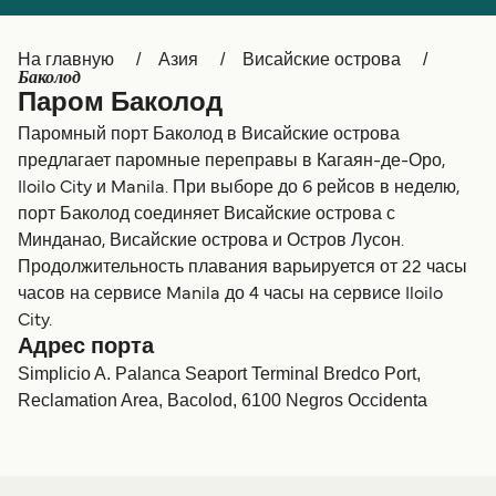
Canada
België (NL)
На главную
Азия
Висайские острова
Ελλάδα
Belgique (FR)
Баколод
Паром Баколод
Polska
Deutschland
Паромный порт Баколод в Висайские острова
Schweiz (DE)
Norge
предлагает паромные переправы в Кагаян-де-Оро,
Iloilo City и Manila. При выборе до 6 рейсов в неделю,
Україна
Indonesia
порт Баколод соединяет Висайские острова с
Минданао, Висайские острова и Остров Лусон.
المغرب
Maroc (FR)
Продолжительность плавания варьируется от 22 часы
часов на сервисе Manila до 4 часы на сервисе Iloilo
City.
Адрес порта
Simplicio A. Palanca Seaport Terminal Bredco Port,
Reclamation Area, Bacolod, 6100 Negros Occidenta