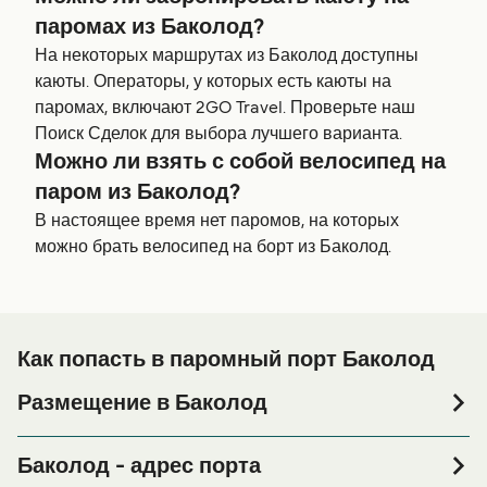
паромах из Баколод?
На некоторых маршрутах из Баколод доступны
каюты. Операторы, у которых есть каюты на
паромах, включают 2GO Travel. Проверьте наш
Поиск Сделок для выбора лучшего варианта.
Можно ли взять с собой велосипед на
паром из Баколод?
В настоящее время нет паромов, на которых
можно брать велосипед на борт из Баколод.
Как попасть в паромный порт Баколод
Размещение в Баколод
Если вы планируете провести ночь в порту Баколод
или его окрестностях перед или после вашей поездки,
Баколод - адрес порта
или если вы ищете вариант проживания на весь