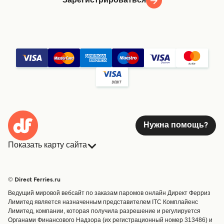
Зарегистрироваться
Нужна помощь?
Показать карту сайта
Паромы
Бронирования
Страны
Размещение
© Direct Ferries.ru
Обслуживание клиентов
Паромы
Ведущий мировой вебсайт по заказам паромов онлайн Директ Ферриз
Операторы
Грузоперевозки
Лимитед является назначенным представителем ITC Комплайенс
Лимитед, компании, которая получила разрешение и регулируется
Маршруты и порты
Органами Финансового Надзора (их регистрационный номер 313486) и