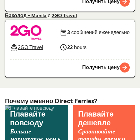
Получить цену
с
Баколод - Manila
2GO Travel
3
сообщений еженедельно
2GO Travel
22
hours
Получить цену
Почему именно Direct Ferries?
Плавайте
Плавайте
повсюду
дешевле
Больше
Сравнивайте
маршрутов, чем у
тарифы, время и