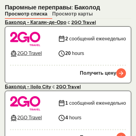
Паромные переправы: Баколод
Просмотр списка
Просмотр карты
с
Баколод - Кагаян-де-Оро
2GO Travel
2
сообщений еженедельно
2GO Travel
20
hours
Получить цену
с
Баколод - Iloilo City
2GO Travel
1
сообщений еженедельно
2GO Travel
4
hours