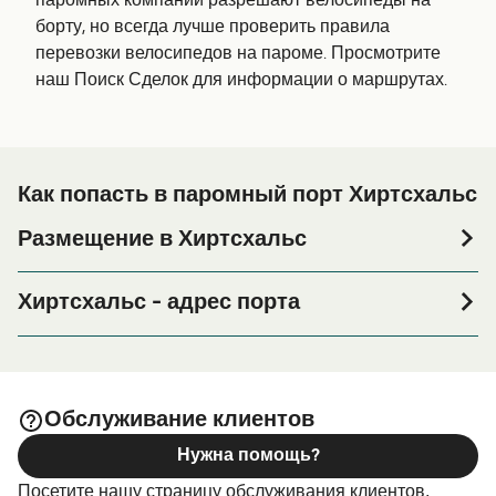
паромных компаний разрешают велосипеды на
борту, но всегда лучше проверить правила
перевозки велосипедов на пароме. Просмотрите
наш Поиск Сделок для информации о маршрутах.
Как попасть в паромный порт Хиртсхальс
Размещение в Хиртсхальс
Если вы планируете провести ночь в порту Хиртсхальс
или его окрестностях перед или после вашей поездки,
Хиртсхальс - адрес порта
или если вы ищете вариант проживания на весь
Fergeterminalen Norgeskajen 2, 9850 Hirtshals
период поездки, пожалуйста, зайдите на нашу
страницу
, где вы найдете
Размещение в Хиртсхальс
Fjord Line Passenger Terminal - Containerkajen 4, 9850,
самый широкий выбор и самые выгодные цены.
Hirtshals, Denmark
Обслуживание клиентов
Нужна помощь?
Fjord Line Vehicle Check-in - Sigurd Espersens Vej 110,
9850 Hirtshals, Denmark
Посетите нашу страницу обслуживания клиентов,