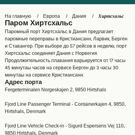
Canada
België (NL)
Хиртсхальс
На главную
Европа
Дания
Ελλάδα
Belgique (FR)
Паром Хиртсхальс
Polska
Deutschland
Паромный порт Хиртсхальс в Дания предлагает
паромные переправы в Кристиансанн, Ларвик, Берген
Schweiz (DE)
Norge
и Ставангер. При выборе до 57 рейсов в неделю, порт
Хиртсхальс соединяет Дания с Норвегия.
Україна
Indonesia
Продолжительность плавания варьируется от 17 часы
المغرب
Maroc (FR)
45 минутаы часов на сервисе Берген до 3 часы 30
минутаы на сервисе Кристиансанн.
Адрес порта
Fergeterminalen Norgeskajen 2, 9850 Hirtshals
Fjord Line Passenger Terminal - Containerkajen 4, 9850,
Hirtshals, Denmark
Fjord Line Vehicle Check-in - Sigurd Espersens Vej 110,
9850 Hirtshals, Denmark