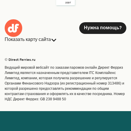
Нужна помощь?
Показать карту сайта
Паромы
Бронирования
Страны
Размещение
© Direct Ferries.ru
Обслуживание клиентов
Паромы
Ведущий мировой вебсайт по заказам паромов онлайн Директ Ферриз
Операторы
Грузоперевозки
Лимитед является назначенным представителем ITC Комплайенс
Лимитед, компании, которая получила разрешение и регулируется
Маршруты и порты
Органами Финансового Надзора (их регистрационный номер 313486) и
Special Offers
которой разрешено предоставлять рекоммендации по общим
Предлагает
контрактам страхования и оформлять их в качестве посредника. Номер
НДС Директ Ферриз: GB 238 9488 50
Паромные билеты
Счёт
Помощь и поддержка
Управление бронированием
Справка
Подтверждение