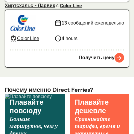
с
Хиртсхальс - Ларвик
Color Line
13
сообщений еженедельно
Color Line
4
hours
Получить цену
Почему именно Direct Ferries?
Плавайте
Плавайте
повсюду
дешевле
Больше
Сравнивайте
маршрутов, чем у
тарифы, время и
других.
маршруты в