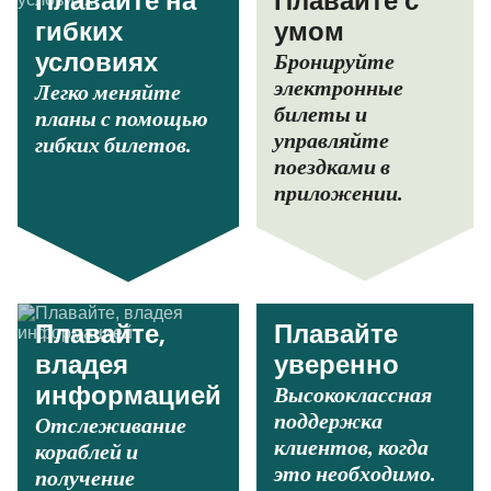
Плавайте на
Плавайте с
гибких
умом
Бронируйте
условиях
электронные
Легко меняйте
билеты и
планы с помощью
управляйте
гибких билетов.
поездками в
приложении.
Плавайте,
Плавайте
владея
уверенно
Высококлассная
информацией
поддержка
Отслеживание
клиентов, когда
кораблей и
это необходимо.
получение