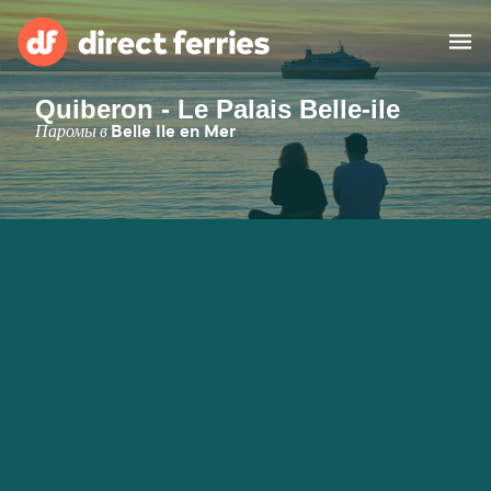
Quiberon - Le Palais Belle-ile
Операторы
Паромы в
Belle Ile en Mer
Страны
Предлагает
Паромные билеты
Маршруты и порты
Грузоперевозки
Паромы
Россия
Размещение
Личный кабинет
United States
Suisse (FR)