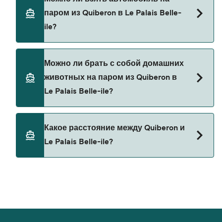
пароме из Quiberon в Le Palais Belle-ile с
паром из Quiberon в Le Palais Belle-
Breizhgo Oceane
ile?
В настоящее время автомобили не разрешены
Можно ли брать с собой домашних
на паромах из Quiberon в Le Palais Belle-ile.
животных на паром из Quiberon в
Le Palais Belle-ile?
В настоящее время домашних животных нельзя
Какое расстояние между Quiberon и
брать на паромы между Quiberon и Le Palais
Le Palais Belle-ile?
Belle-ile.
Расстояние от Quiberon до Le Palais Belle-ile
составляет 8 морских миль.