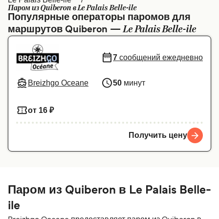
Паром из Quiberon в Le Palais Belle-ile
Canada
België (NL)
Популярные операторы паромов для
Le Palais Belle-ile
маршрутов Quiberon —
Ελλάδα
Belgique (FR)
Polska
Deutschland
7
сообщений ежедневно
Schweiz (DE)
Norge
Breizhgo Oceane
50
минут
Україна
Indonesia
المغرب
Maroc (FR)
от 16 ₽
Получить цену
Паром из Quiberon в Le Palais Belle-
ile