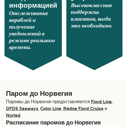
Высококлассная
информацией
поддержка
Отслеживание
клиентов, когда
кораблей и
это необходимо.
получение
уведомлений в
режиме реального
времени.
Паром до Норвегия
Паромы до Норвегия предоставляются
Fjord Line
,
DFDS Seaways
,
Color Line
,
Rødne Fjord Cruise
и
Norled
.
Расписание паромов до Норвегия