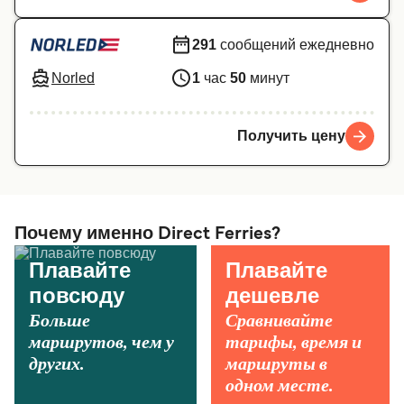
291
сообщений ежедневно
Norled
1
час
50
минут
Получить цену
Почему именно Direct Ferries?
Плавайте
Плавайте
повсюду
дешевле
Больше
Сравнивайте
маршрутов, чем у
тарифы, время и
других.
маршруты в
одном месте.