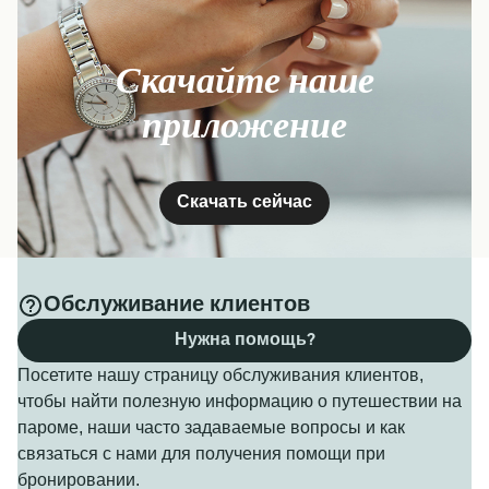
Паром из Берген в Malkenes
Паром из Хиртсхальс в Ставангер
13
сообщений еженедельно
7
сообщений еженедельно
Rødne Fjord
Скачайте наше
Fjord Line
Cruise
1
час
30
минут
11
часа
45
минут
приложение
Получить цену
Получить цену
Скачать сейчас
Паром из Берген в Os
Паром из Хиртсхальс в Ларвик
13
сообщений еженедельно
13
сообщений еженедельно
Rødne Fjord
Обслуживание клиентов
Color Line
Cruise
1
час
10
минут
4
часа
Нужна помощь?
Посетите нашу страницу обслуживания клиентов,
чтобы найти полезную информацию о путешествии на
Получить цену
Получить цену
пароме, наши часто задаваемые вопросы и как
связаться с нами для получения помощи при
бронировании.