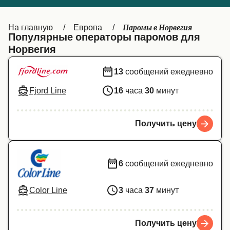
Canada
België (NL)
Паромы в Норвегия
На главную
Европа
Ελλάδα
Belgique (FR)
Популярные операторы паромов для
Норвегия
Polska
Deutschland
13
сообщений ежедневно
Schweiz (DE)
Norge
Fjord Line
16
часа
30
минут
Україна
Indonesia
المغرب
Maroc (FR)
Получить цену
6
сообщений ежедневно
Color Line
3
часа
37
минут
Получить цену