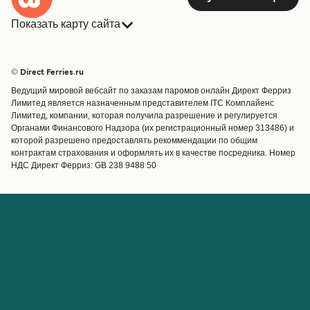
Показать карту сайта
7
сообщений еженедельно
Norled
4
часа
50
минут
Паромы
Бронирования
Страны
Размещение
© Direct Ferries.ru
Обслуживание клиентов
Паромы
Ведущий мировой вебсайт по заказам паромов онлайн Директ Ферриз
Операторы
Грузоперевозки
Получить цену
Лимитед является назначенным представителем ITC Комплайенс
Лимитед, компании, которая получила разрешение и регулируется
Маршруты и порты
Органами Финансового Надзора (их регистрационный номер 313486) и
Special Offers
которой разрешено предоставлять рекоммендации по общим
Предлагает
Паром из Берген в Vardetangen
контрактам страхования и оформлять их в качестве посредника. Номер
НДС Директ Ферриз: GB 238 9488 50
Паромные билеты
6
сообщений еженедельно
Norled
1
час
8
минут
Счёт
Помощь и поддержка
Управление бронированием
Справка
Подтверждение
бронирования
Получить цену
О Direct Ferries
Работайте с нами
Паром из Берген в Mjømna
Международные сайты
Паромы для турагентов с