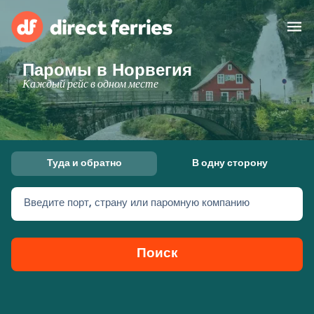
Паромы в Норвегия
Операторы
Каждый рейс в одном месте
Страны
Предлагает
Туда и обратно
В одну сторону
Паромные билеты
Введите порт, страну или паромную компанию
Маршруты и порты
Грузоперевозки
Паромы
Поиск
Россия
Размещение
Личный кабинет
United States
Suisse (FR)