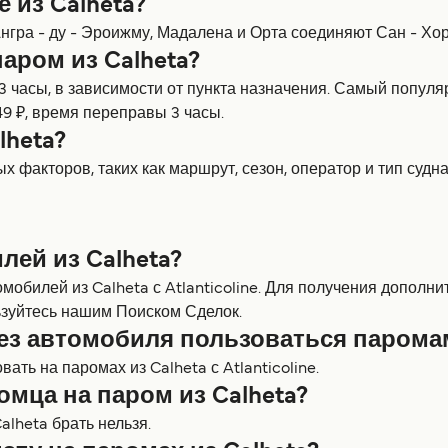
 из Calheta?
нгра - ду - Эроижму, Мадалена и Орта соединяют Сан - Хор
аром из Calheta?
 3 часы, в зависимости от пункта назначения. Самый попул
49 ₽, время переправы 3 часы.
lheta?
х факторов, таких как маршрут, сезон, оператор и тип судна
лей из Calheta?
мобилей из Calheta с Atlanticoline. Для получения допол
зуйтесь нашим Поиском Сделок.
ез автомобиля пользоваться паромам
ть на паромах из Calheta с Atlanticoline.
омца на паром из Calheta?
lheta брать нельзя.