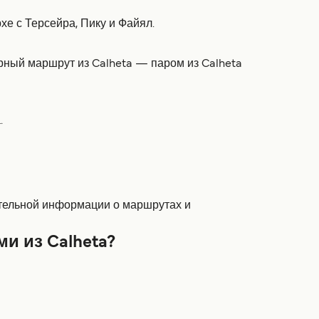
хе с Терсейра, Пику и Файял.
ярный маршрут из Calheta — паром из Calheta
.
нительной информации о маршрутах и
и из Calheta?