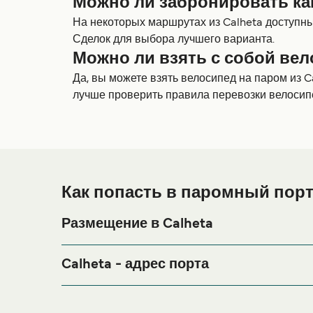
Можно ли забронировать каю
На некоторых маршрутах из Calheta доступны 
Сделок для выбора лучшего варианта.
Можно ли взять с собой вел
Да, вы можете взять велосипед на паром из C
лучше проверить правила перевозки велосип
Как попасть в паромный порт
Размещение в Calheta
Если вы планируете провести ночь в порту Calh
период поездки, пожалуйста, зайдите на нашу 
Calheta - адрес порта
Largo do Cais, Calheta