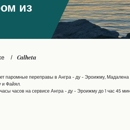
ом из
хе
Calheta
ет паромные переправы в Ангра - ду - Эроижму, Мадалена и
у и Файял.
асы часов на сервисе Ангра - ду - Эроижму до 1 час 45 ми