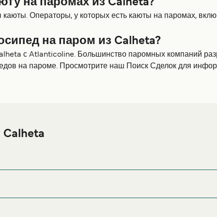
ту на паромах из Calheta?
каюты. Операторы, у которых есть каюты на паромах, включ
осипед на паром из Calheta?
alheta с Atlanticoline. Большинство паромных компаний ра
едов на пароме. Просмотрите наш Поиск Сделок для инфор
 Calheta
eta или его окрестностях перед или после вашей поездки, 
страницу
, где вы найдете самый ши
Размещение в Calheta