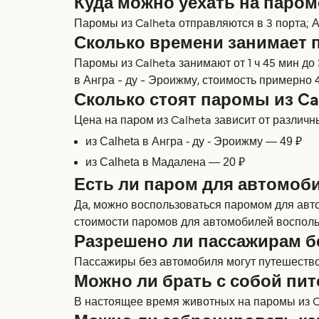
Куда можно уехать на пароме
Паромы из Calheta отправляются в 3 порта; А
Сколько времени занимает п
Паромы из Calheta занимают от 1 ч 45 мин до
в Ангра - ду - Эроижму, стоимость примерно 
Сколько стоят паромы из Ca
Цена на паром из Calheta зависит от различны
из Calheta в Ангра - ду - Эроижму — 49 ₽
из Calheta в Мадалена — 20 ₽
Есть ли паром для автомоби
Да, можно воспользоваться паромом для авто
стоимости паромов для автомобилей восполь
Разрешено ли пассажирам б
Пассажиры без автомобиля могут путешествова
Можно ли брать с собой пит
В настоящее время животных на паромы из Ca