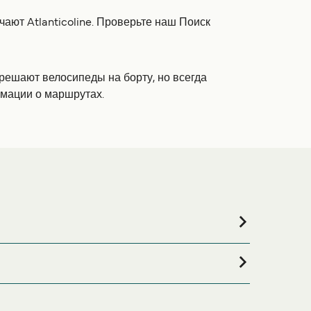
ают Atlanticoline. Проверьте наш Поиск
зрешают велосипеды на борту, но всегда
мации о маршрутах.
или если вы ищете вариант проживания на весь
рокий выбор и самые выгодные цены.