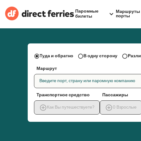
Паромные
Маршруты 
порты
билеты
Туда и обратно
В одну сторону
Разли
Маршрут
Введите порт, страну или паромную компанию
Транспортное средство
Пассажиры
Как Вы путешествуете?
0
Взрослые