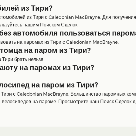
билей из Тири?
втомобилей из Тири с Caledonian MacBrayne. Для получен
льзуйтесь нашим Поиском Сделок.
без автомобиля пользоваться паром
овать на паромах из Тири с Caledonian MacBrayne.
томца на паром из Тири?
Тири брать нельзя.
аюту на паромах из Тири?
лосипед на паром из Тири?
з Тири с Caledonian MacBrayne. Большинство паромных ком
и велосипедов на пароме. Просмотрите наш Поиск Сделок 