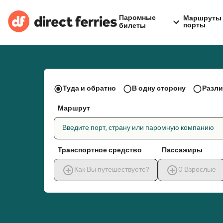
Паромные
Маршруты 
порты
билеты
Туда и обратно
В одну сторону
Разли
Маршрут
Введите порт, страну или паромную компанию
Транспортное средство
Пассажиры
Как Вы путешествуете?
0
Взрослые