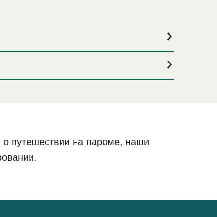
и если вы ищете вариант проживания на весь
кий выбор и самые выгодные цены.
 о путешествии на пароме, наши
ровании.