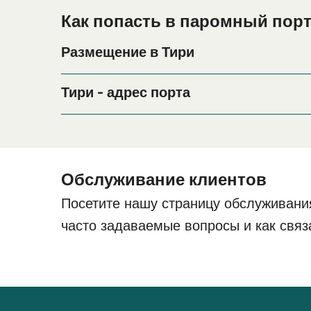
Как попасть в паромный порт
Размещение в Тири
Если вы планируете провести ночь в порту Тир
период поездки, пожалуйста, зайдите на нашу 
Тири - адрес порта
Scarinish, Isle of Tiree, PA77 6TN
Обслуживание клиентов
Посетите нашу страницу обслуживани
часто задаваемые вопросы и как связ