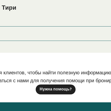
 Тири
и или его окрестностях перед или после вашей поездки, ил
страницу
, где вы найдете самый широ
Размещение в Тири
я клиентов, чтобы найти полезную информацию
аться с нами для получения помощи при брони
Нужна помощь?