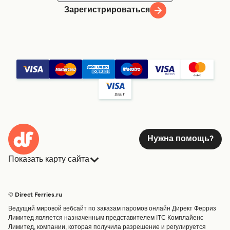
Зарегистрироваться
Нужна помощь?
Показать карту сайта
Паромы
Бронирования
Страны
Размещение
© Direct Ferries.ru
Обслуживание клиентов
Паромы
Ведущий мировой вебсайт по заказам паромов онлайн Директ Ферриз
Операторы
Грузоперевозки
Лимитед является назначенным представителем ITC Комплайенс
Лимитед, компании, которая получила разрешение и регулируется
Маршруты и порты