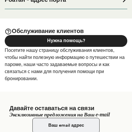
Роатан - адрес порта
если вы ищете вариант проживания на весь период
Carl O McNab Sr. Maritime Terminal, Dixon Cove
поездки, пожалуйста, зайдите на нашу страницу
, где вы найдете самый
Размещение в Роатан
Dream Ferries Terminal - Dream Ferries, Roatan Islas de
широкий выбор и самые выгодные цены.
la Bahía HN, Calle principal, 34101 Dixon Cove,
Обслуживание клиентов
Honduras
Нужна помощь?
Посетите нашу страницу обслуживания клиентов,
чтобы найти полезную информацию о путешествии на
пароме, наши часто задаваемые вопросы и как
связаться с нами для получения помощи при
бронировании.
Давайте оставаться на связи
Эксклюзивные предложения на Ваш e-mail