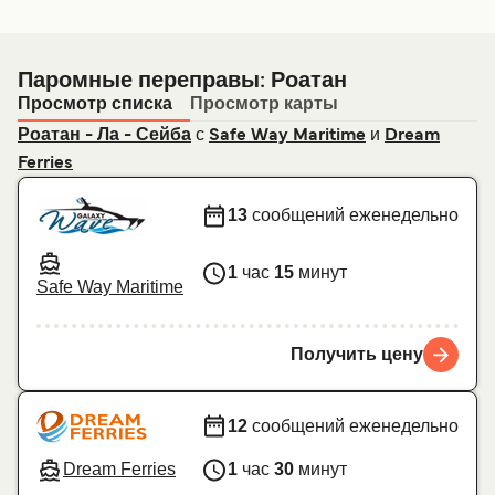
Паромные переправы: Роатан
Просмотр списка
Просмотр карты
с
и
Роатан - Ла - Сейба
Safe Way Maritime
Dream
Ferries
13
сообщений еженедельно
1
час
15
минут
Safe Way Maritime
Получить цену
12
сообщений еженедельно
Dream Ferries
1
час
30
минут