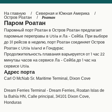
Canada
België (NL)
На главную
Северная и Южная Америка
Ελλάδα
Belgique (FR)
Роатан
Остров Роатан
Паром Роатан
Polska
Deutschland
Паромный порт Роатан в Остров Роатан предлагает
Schweiz (DE)
Norge
паромные переправы в Utila и Ла - Сейба. При выборе
до 31 рейсов в неделю, порт Роатан соединяет Остров
Україна
Indonesia
Роатан с Utila Island и Гондурас.
Продолжительность плавания варьируется от 1 час 22
المغرب
Maroc (FR)
минутаы часов на сервисе Ла - Сейба до 1 час на
сервисе Utila.
Адрес порта
Carl O McNab Sr. Maritime Terminal, Dixon Cove
Dream Ferries Terminal - Dream Ferries, Roatan Islas de
la Bahía HN, Calle principal, 34101 Dixon Cove,
Honduras