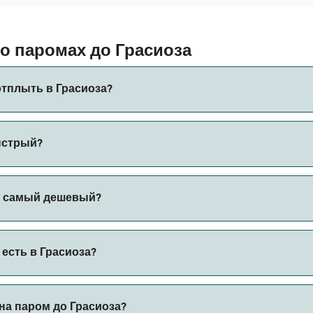
 паромах до Грасиоза
тплыть в Грасиоза?
ыстрый?
 по маршруту из Велаш в Вила - да - Прая со временем пе
а самый дешевый?
₽ на пароме из Орта в Вила - да - Прая. Цена не включае
есть в Грасиоза?
на паром до Грасиоза?