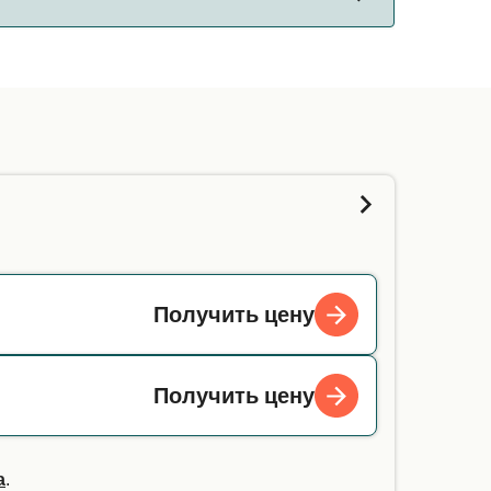
 данные выше, и мы сообщим вам, сможете
 вы путешествуете с животным-помощником,
Получить цену
Получить цену
а
.