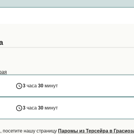
 на паромах зависит от паромной компании. Введите свои
ейс. Для получения дополнительной информации или если
ей службой поддержки клиентов.
а
Прая
3
часа
30
минут
3
часа
30
минут
, посетите нашу страницу
Паромы из Терсейра в Грасиоз