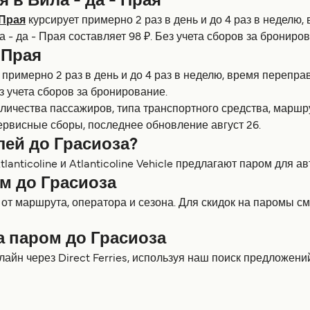
я в Вила - да - Прая
 Прая
курсирует примерно 2 раз в день и до 4 раз в неделю,
- да - Прая составляет 98 ₽. Без учета сборов за брониров
 Прая
 примерно 2 раз в день и до 4 раз в неделю, время перепра
з учета сборов за бронирование.
оличества пассажиров, типа транспортного средства, марш
ервисные сборы, последнее обновление август 26.
лей до Грасиоза?
lanticoline и Atlanticoline Vehicle предлагают паром для а
м до Грасиоза
 от маршрута, оператора и сезона. Для скидок на паромы 
а паром до Грасиоза
лайн через Direct Ferries, используя наш поиск предложен