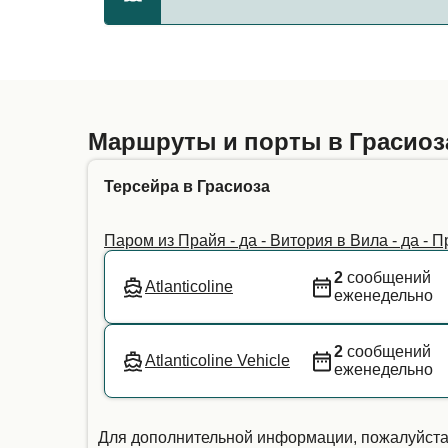
Вила - да - Прая
Возможность перевозки домашних животных
ли вы взять питомца на выбранный вами р
мы рекомендуем напрямую связаться с наш
Маршруты и порты в Грасиоз
Терсейра в Грасиоза
Паром из Прайя - да - Витория в Вила - да - 
2
сообщений
Atlanticoline
еженедельно
2
сообщений
Atlanticoline Vehicle
еженедельно
Для дополнительной информации, пожалуйста