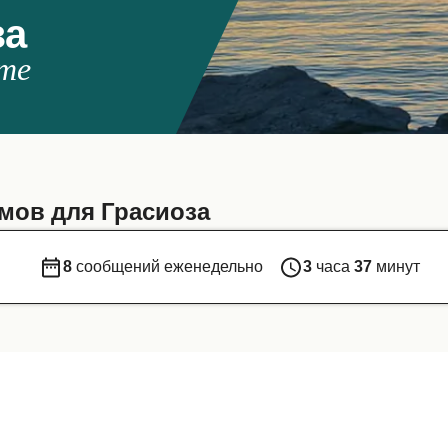
за
те
мов для Грасиоза
8
сообщений еженедельно
3
часа
37
минут