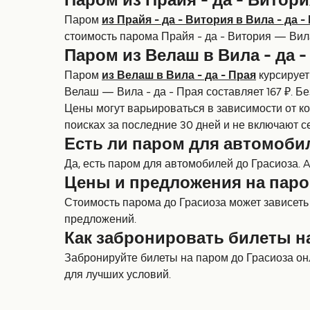
Паром из Прайя - да - Витори
Паром
из Прайя - да - Витория в Вила - да -
стоимость парома Прайя - да - Витория — Вила 
Паром из Велаш в Вила - да -
Паром
из Велаш в Вила - да - Прая
курсирует
Велаш — Вила - да - Прая составляет 167 ₽. Бе
Цены могут варьироваться в зависимости от к
поисках за последние 30 дней и не включают с
Есть ли паром для автомоби
Да, есть паром для автомобилей до Грасиоза. At
Цены и предложения на паро
Стоимость парома до Грасиоза может зависеть
предложений.
Как забронировать билеты н
Забронируйте билеты на паром до Грасиоза он
для лучших условий.