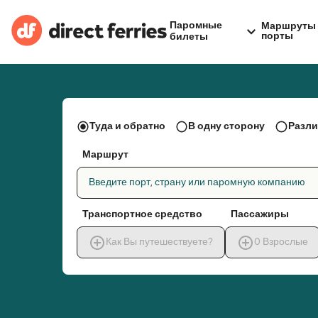
Паромные
Маршруты 
порты
билеты
Туда и обратно
В одну сторону
Разли
Маршрут
Введите порт, страну или паромную компанию
Транспортное средство
Пассажиры
Как Вы путешествуете?
0
Взрослые