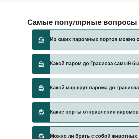
Самые популярные вопросы о
Из каких паромных портов можно о
Паромы до Грасиоза отправляются из:
Какой паром до Грасиоза самый б
Прайя - да - Витория
Велаш
Самый быстрый паром до Грасиоза следует
Какой маршрут парома до Грасиоз
Сан - Роке
Орта
Самый дешевый паром до Грасиоза стоит 26
Какие порты отправления паромов 
Порты отправления паромов в Грасиоза:
Можно ли брать с собой животных 