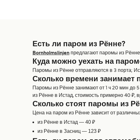
Есть ли паром из Рённе?
Bornholmslinjen
предлагают паромы из Рённе, 
Куда можно уехать на паром
Паромы из Рённе отправляются в 3 порта; Ис
Сколько времени занимает 
Паромы из Рённе занимают от 1 ч 20 мин до 
из Рённе в Истад, стоимость примерно 40 ₽, 
Сколько стоят паромы из Р
Цена на паром из Рённе зависит от различных 
из Рённе в Истад — 40 ₽
из Рённе в Засниц — 123 ₽