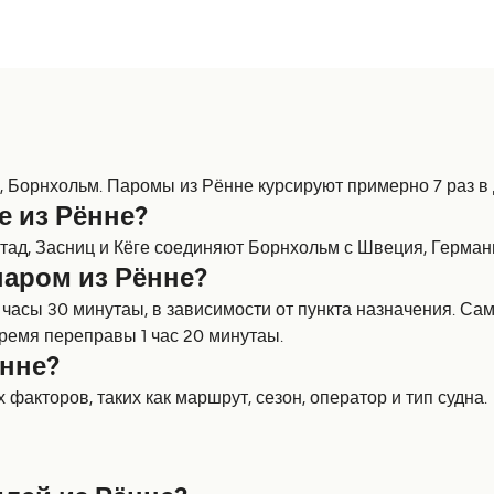
Борнхольм. Паромы из Рённе курсируют примерно 7 раз в д
е из Рённе?
тад, Засниц и Кёге соединяют Борнхольм с Швеция, Герман
паром из Рённе?
5 часы 30 минутаы, в зависимости от пункта назначения. 
время переправы 1 час 20 минутаы.
ённе?
факторов, таких как маршрут, сезон, оператор и тип судна.