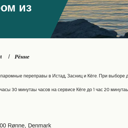
ом из
м
Рённе
аромные переправы в Истад, Засниц и Кёге. При выборе до
асы 30 минутаы часов на сервисе Кёге до 1 час 20 минутаы
700 Rønne, Denmark