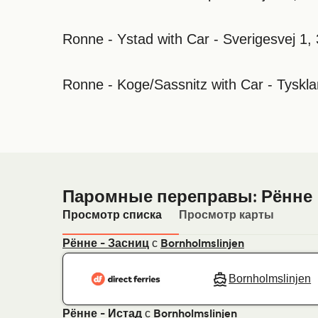
Ronne - Ystad with Car - Sverigesvej 1
Ronne - Koge/Sassnitz with Car - Tyskl
Паромные переправы: Рённе
Просмотр списка
Просмотр карты
с
Рённе - Засниц
Bornholmslinjen
Bornholmslinjen
с
Рённе - Истад
Bornholmslinjen