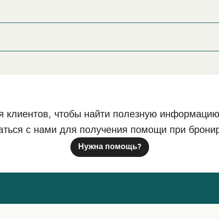
не или его окрестностях перед или после вашей поездки, и
страницу
, где вы найдете самый шир
Размещение в Рённе
, Denmark
ne
я клиентов, чтобы найти полезную информацию
3700 Rønne
аться с нами для получения помощи при брони
Нужна помощь?