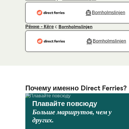
Bornholmslinjen
с
Рённе - Кёге
Bornholmslinjen
Bornholmslinjen
Почему именно Direct Ferries?
Плавайте повсюду
Больше маршрутов, чем у
других.