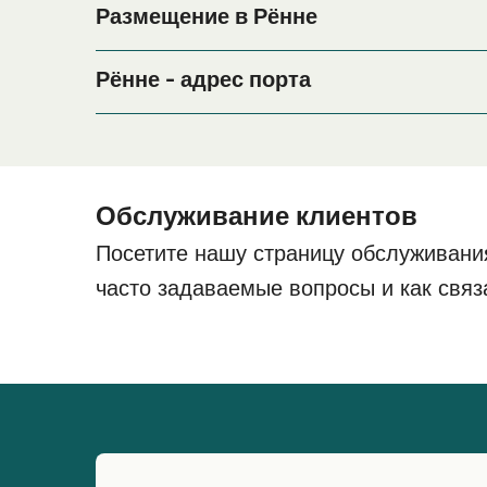
Размещение в Рённе
Если вы планируете провести ночь в порту Рён
период поездки, пожалуйста, зайдите на нашу 
Рённе - адрес порта
Finlandsvej 3, 3700 Rønne
Ronne Foot Pax - Dampskibskajen 5, 3700 Rønne
Ronne - Ystad with Car - Sverigesvej 1, 3700 Røn
Обслуживание клиентов
Посетите нашу страницу обслуживани
Ronne - Koge/Sassnitz with Car - Tysklandsvej, 
часто задаваемые вопросы и как связ