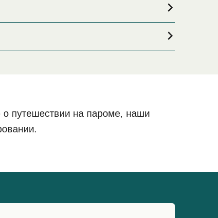
ли если вы ищете вариант проживания на весь
окий выбор и самые выгодные цены.
 о путешествии на пароме, наши
ровании.