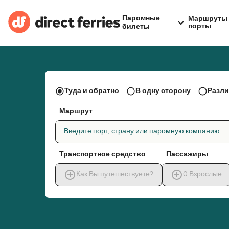
Паромные
Маршруты 
порты
билеты
Туда и обратно
В одну сторону
Разли
Маршрут
Введите порт, страну или паромную компанию
Транспортное средство
Пассажиры
Как Вы путешествуете?
0
Взрослые