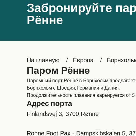
Забронируйте пар
Рённе
На главную
Европа
Борнхоль
Паром Рённе
Паромный порт Рённе в Борнхольм предлагает п
Борнхольм с Швеция, Германия и Дания.
Продолжительность плавания варьируется от 5 ч
Адрес порта
Finlandsvej 3, 3700 Rønne
Ronne Foot Pax - Dampskibskajen 5, 3