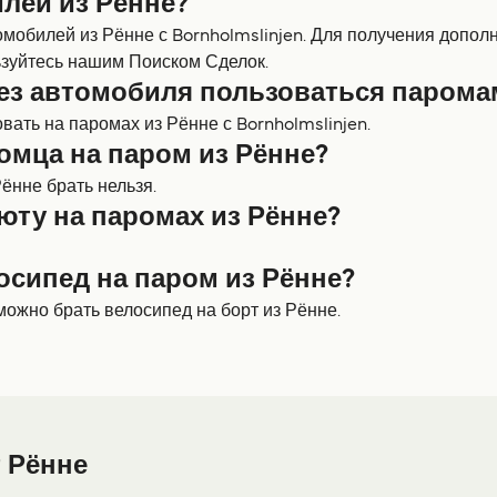
лей из Рённе?
омобилей из Рённе с Bornholmslinjen. Для получения допо
зуйтесь нашим Поиском Сделок.
ез автомобиля пользоваться парома
ать на паромах из Рённе с Bornholmslinjen.
омца на паром из Рённе?
ённе брать нельзя.
юту на паромах из Рённе?
осипед на паром из Рённе?
можно брать велосипед на борт из Рённе.
 Рённе