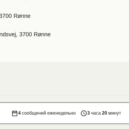
, 3700 Rønne
andsvej, 3700 Rønne
4
сообщений еженедельно
3
часа
20
минут